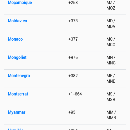
Moçambique
+258
MZ /
MOZ
Moldavien
+373
MD /
MDA
Monaco
+377
MC /
MCO
Mongoliet
+976
MN /
MNG
Montenegro
+382
ME /
MNE
Montserrat
+1-664
MS /
MSR
Myanmar
+95
MM /
MMR