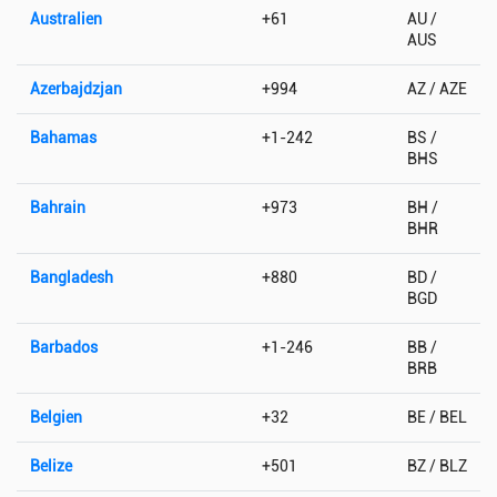
Australien
+61
AU /
AUS
Azerbajdzjan
+994
AZ / AZE
Bahamas
+1-242
BS /
BHS
Bahrain
+973
BH /
BHR
Bangladesh
+880
BD /
BGD
Barbados
+1-246
BB /
BRB
Belgien
+32
BE / BEL
Belize
+501
BZ / BLZ