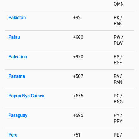
OMN
Pakistan
+92
PK /
PAK
Palau
+680
PW /
PLW
Palestina
+970
PS /
PSE
Panama
+507
PA /
PAN
Papua Nya Guinea
+675
PG /
PNG
Paraguay
+595
PY /
PRY
Peru
+51
PE /