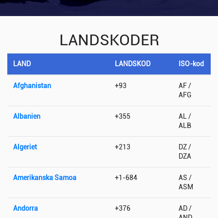
LANDSKODER
LAND
LANDSKOD
ISO-kod
Afghanistan
+93
AF /
AFG
Albanien
+355
AL /
ALB
Algeriet
+213
DZ /
DZA
Amerikanska Samoa
+1-684
AS /
ASM
Andorra
+376
AD /
AND