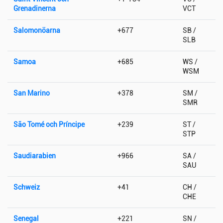
Grenadinerna
VCT
Salomonöarna
+677
SB /
SLB
Samoa
+685
WS /
WSM
San Marino
+378
SM /
SMR
São Tomé och Príncipe
+239
ST /
STP
Saudiarabien
+966
SA /
SAU
Schweiz
+41
CH /
CHE
Senegal
+221
SN /