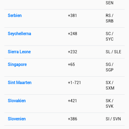
SEN
Serbien
+381
RS /
SRB
Seychellerna
+248
SC /
SYC
Sierra Leone
+232
SL / SLE
Singapore
+65
SG /
SGP
Sint Maarten
+1-721
SX /
SXM
Slovakien
+421
SK /
SVK
Slovenien
+386
SI / SVN