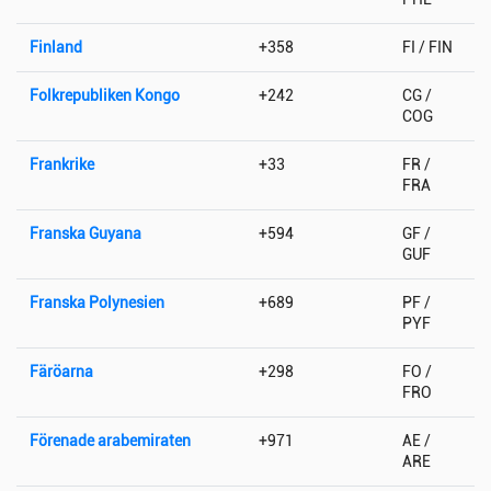
Finland
+358
FI / FIN
Folkrepubliken Kongo
+242
CG /
COG
Frankrike
+33
FR /
FRA
Franska Guyana
+594
GF /
GUF
Franska Polynesien
+689
PF /
PYF
Färöarna
+298
FO /
FRO
Förenade arabemiraten
+971
AE /
ARE