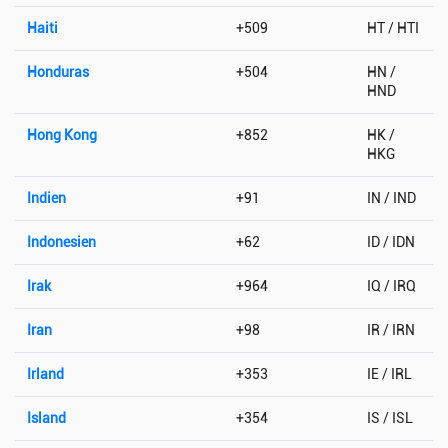
Haiti
+509
HT / HTI
Honduras
+504
HN /
HND
Hong Kong
+852
HK /
HKG
Indien
+91
IN / IND
Indonesien
+62
ID / IDN
Irak
+964
IQ / IRQ
Iran
+98
IR / IRN
Irland
+353
IE / IRL
Island
+354
IS / ISL