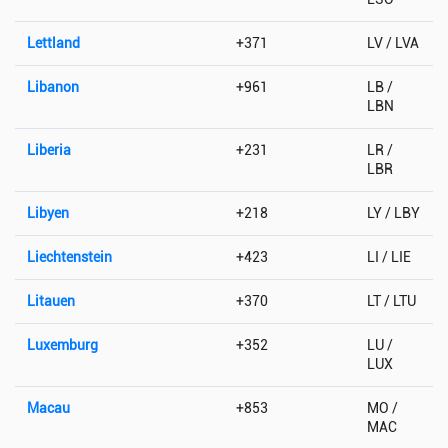
Lettland
+371
LV / LVA
Libanon
+961
LB /
LBN
Liberia
+231
LR /
LBR
Libyen
+218
LY / LBY
Liechtenstein
+423
LI / LIE
Litauen
+370
LT / LTU
Luxemburg
+352
LU /
LUX
Macau
+853
MO /
MAC