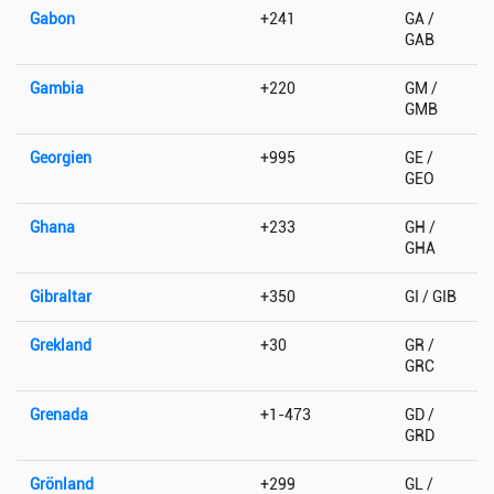
Gabon
+241
GA /
GAB
Gambia
+220
GM /
GMB
Georgien
+995
GE /
GEO
Ghana
+233
GH /
GHA
Gibraltar
+350
GI / GIB
Grekland
+30
GR /
GRC
Grenada
+1-473
GD /
GRD
Grönland
+299
GL /