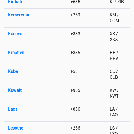
Kiribati
+686
KI / KIR
Komorerna
+269
KM /
COM
Kosovo
+383
XK /
XKX
Kroatien
+385
HR /
HRV
Kuba
+53
CU /
CUB
Kuwait
+965
KW /
KWT
Laos
+856
LA /
LAO
Lesotho
+266
LS /
LSO