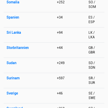
Somalia
+252
SO /
SOM
Spanien
+34
ES /
ESP
Sri Lanka
+94
LK /
LKA
Storbritannien
+44
GB /
GBR
Sudan
+249
SD /
SDN
Surinam
+597
SR /
SUR
Sverige
+46
SE /
SWE