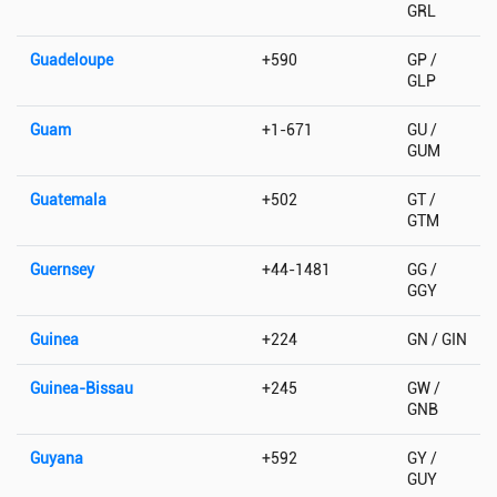
GRL
Guadeloupe
+590
GP /
GLP
Guam
+1-671
GU /
GUM
Guatemala
+502
GT /
GTM
Guernsey
+44-1481
GG /
GGY
Guinea
+224
GN / GIN
Guinea-Bissau
+245
GW /
GNB
Guyana
+592
GY /
GUY