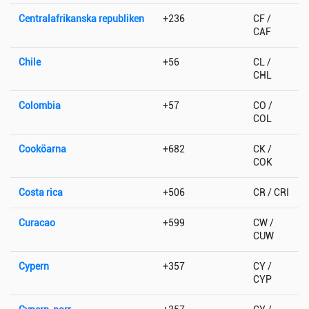
Centralafrikanska republiken
+236
CF /
CAF
Chile
+56
CL /
CHL
Colombia
+57
CO /
COL
Cooköarna
+682
CK /
COK
Costa rica
+506
CR / CRI
Curacao
+599
CW /
CUW
Cypern
+357
CY /
CYP