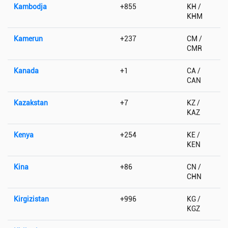
Kambodja
+855
KH /
KHM
Kamerun
+237
CM /
CMR
Kanada
+1
CA /
CAN
Kazakstan
+7
KZ /
KAZ
Kenya
+254
KE /
KEN
Kina
+86
CN /
CHN
Kirgizistan
+996
KG /
KGZ