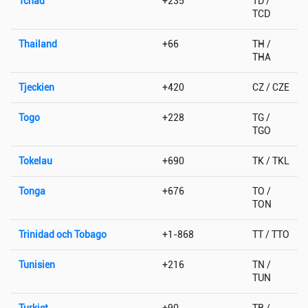
Tchad
+235
TD /
TCD
Thailand
+66
TH /
THA
Tjeckien
+420
CZ / CZE
Togo
+228
TG /
TGO
Tokelau
+690
TK / TKL
Tonga
+676
TO /
TON
Trinidad och Tobago
+1-868
TT / TTO
Tunisien
+216
TN /
TUN
Turkiet
+90
TR /