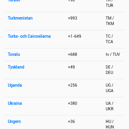
TUR
Turkmenistan
+993
TM /
TKM
Turks- och Caicosöarna
+1-649
TC /
TCA
Tuvalu
+688
tv / TUV
Tyskland
+49
DE /
DEU
Uganda
+256
UG /
UGA
Ukraina
+380
UA /
UKR
Ungern
+36
HU /
HUN