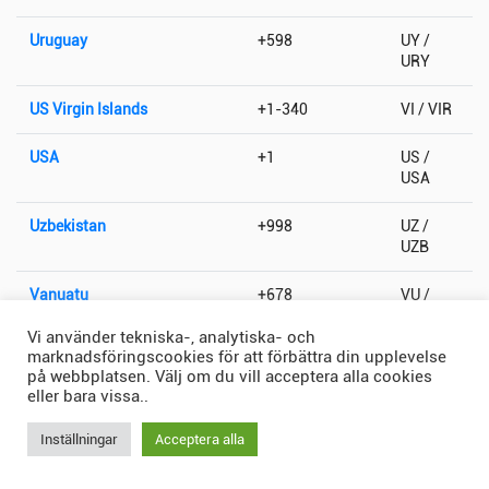
Uruguay
+598
UY /
URY
US Virgin Islands
+1-340
VI / VIR
USA
+1
US /
USA
Uzbekistan
+998
UZ /
UZB
Vanuatu
+678
VU /
VUT
Vi använder tekniska-, analytiska- och
marknadsföringscookies för att förbättra din upplevelse
Vatikanstaten
+379
VA / VAT
på webbplatsen. Välj om du vill acceptera alla cookies
eller bara vissa..
Venezuela
+58
VE /
VEN
Inställningar
Acceptera alla
Vietnam
+84
VN /