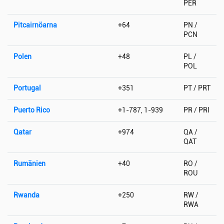
PER
Pitcairnöarna
+64
PN /
PCN
Polen
+48
PL /
POL
Portugal
+351
PT / PRT
Puerto Rico
+1-787, 1-939
PR / PRI
Qatar
+974
QA /
QAT
Rumänien
+40
RO /
ROU
Rwanda
+250
RW /
RWA