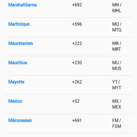
Marshallöarna
+692
MH /
MHL
Martinique
+596
MQ /
MTQ
Mauretanien
+222
MR /
MRT
Mauritius
+230
MU /
MUS
Mayotte
+262
YT /
MYT
Mexico
+52
MX /
MEX
Mikronesien
+691
FM /
FSM