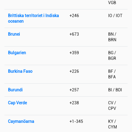
VGB
Brittiska territoriet i Indiska
+246
IO / IOT
oceanen
Brunei
+673
BN /
BRN
Bulgarien
+359
BG /
BGR
Burkina Faso
+226
BF /
BFA
Burundi
+257
BI / BDI
Cap Verde
+238
CV /
CPV
Caymanöarna
+1-345
KY /
CYM