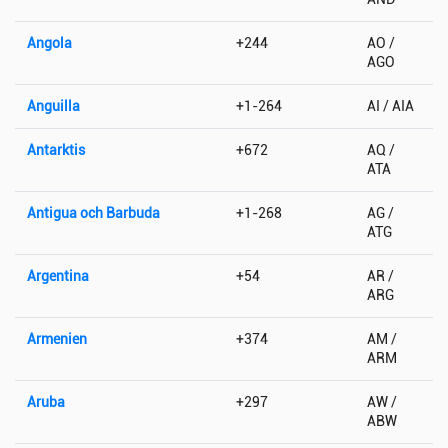
Angola
+244
AO /
AGO
Anguilla
+1-264
AI / AIA
Antarktis
+672
AQ /
ATA
Antigua och Barbuda
+1-268
AG /
ATG
Argentina
+54
AR /
ARG
Armenien
+374
AM /
ARM
Aruba
+297
AW /
ABW