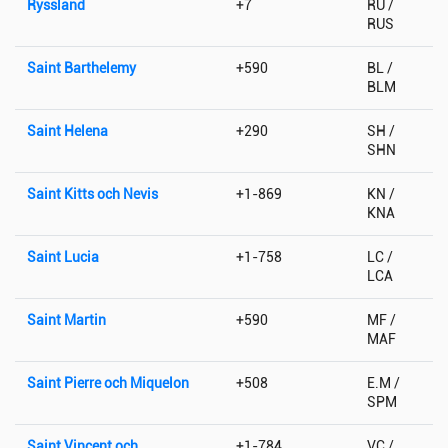
Ryssland
+7
RU /
RUS
Saint Barthelemy
+590
BL /
BLM
Saint Helena
+290
SH /
SHN
Saint Kitts och Nevis
+1-869
KN /
KNA
Saint Lucia
+1-758
LC /
LCA
Saint Martin
+590
MF /
MAF
Saint Pierre och Miquelon
+508
E.M /
SPM
Saint Vincent och
+1-784
VC /