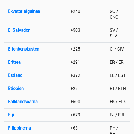
Ekvatorialguinea
+240
GQ /
GNQ
El Salvador
+503
SV /
SLV
Elfenbenskusten
+225
CI / CIV
Eritrea
+291
ER / ERI
Estland
+372
EE / EST
Etiopien
+251
ET / ETH
Falklandsöarna
+500
FK / FLK
Fiji
+679
FJ / FJI
Filippinerna
+63
PH /
PHL