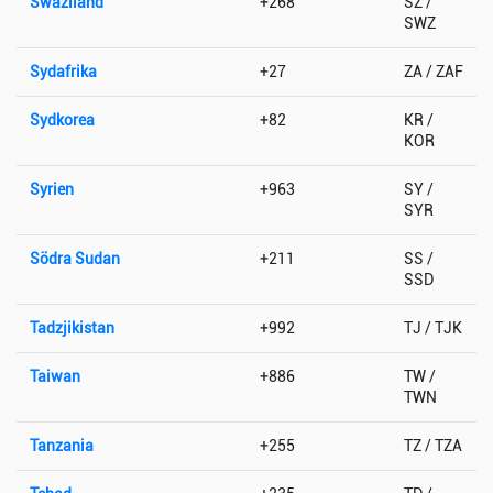
Swaziland
+268
SZ /
SWZ
Sydafrika
+27
ZA / ZAF
Sydkorea
+82
KR /
KOR
Syrien
+963
SY /
SYR
Södra Sudan
+211
SS /
SSD
Tadzjikistan
+992
TJ / TJK
Taiwan
+886
TW /
TWN
Tanzania
+255
TZ / TZA