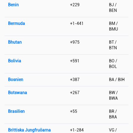
Benin
+229
BJ /
BEN
Bermuda
+1-441
BM /
BMU
Bhutan
+975
BT /
BTN
Bolivia
+591
BO /
BOL
Bosnien
+387
BA / BIH
Botswana
+267
BW /
BWA
Brasilien
+55
BR /
BRA
Brittiska Jungfruöarna
+1-284
VG /