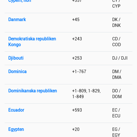
Cypern, norr
+357
CY /
CYP
Danmark
+45
DK /
DNK
Demokratiska republiken
+243
CD /
Kongo
COD
Djibouti
+253
DJ / DJI
Dominica
+1-767
DM /
DMA
Dominikanska republiken
+1-809, 1-829,
DO /
1-849
DOM
Ecuador
+593
EC /
ECU
Egypten
+20
EG /
EGY