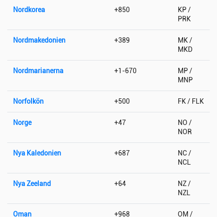
Nordkorea
+850
KP /
PRK
Nordmakedonien
+389
MK /
MKD
Nordmarianerna
+1-670
MP /
MNP
Norfolkön
+500
FK / FLK
Norge
+47
NO /
NOR
Nya Kaledonien
+687
NC /
NCL
Nya Zeeland
+64
NZ /
NZL
Oman
+968
OM /