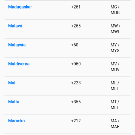
Madagaskar
+261
MG /
MDG
Malawi
+265
MW /
MWI
Malaysia
+60
MY /
MYS
Maldiverna
+960
MV /
MDV
Mali
+223
ML /
MLI
Malta
+356
MT /
MLT
Marocko
+212
MA /
MAR