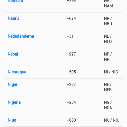
Namibia
+264
NA /
NAM
Nauru
+674
NR /
NRU
Nederländerna
+31
NL /
NLD
Nepal
+977
NP /
NPL
Nicaragua
+505
NI / NIC
Niger
+227
NE /
NER
Nigeria
+234
NG /
NGA
Niue
+683
NU / NIU