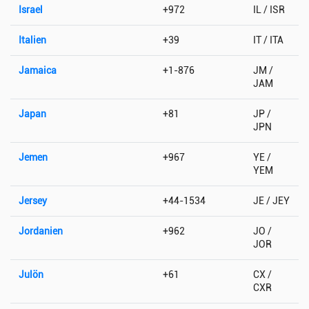
Israel
+972
IL / ISR
Italien
+39
IT / ITA
Jamaica
+1-876
JM /
JAM
Japan
+81
JP /
JPN
Jemen
+967
YE /
YEM
Jersey
+44-1534
JE / JEY
Jordanien
+962
JO /
JOR
Julön
+61
CX /
CXR