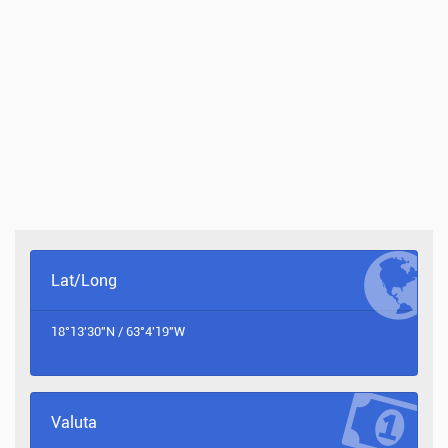
Lat/Long
18°13'30"N / 63°4'19"W
Valuta