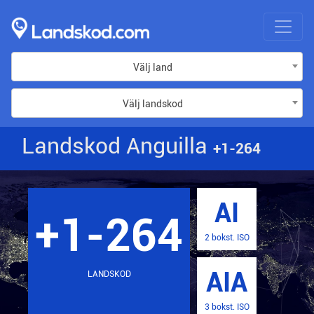
Välj land
Välj landskod
Landskod Anguilla
+1-264
AI
+1-264
2 bokst. ISO
AIA
LANDSKOD
3 bokst. ISO