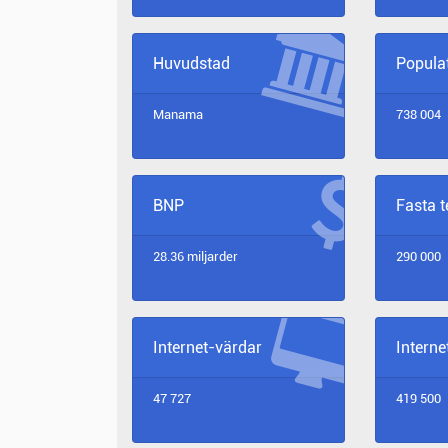
Huvudstad
Popula
Manama
738 004
BNP
Fasta 
28.36 miljarder
290 000
Internet-värdar
Intern
47 727
419 500