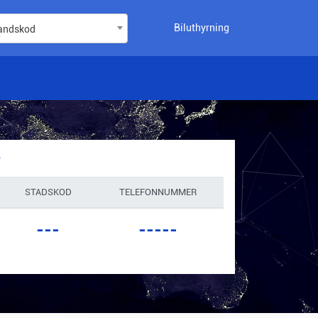
Biluthyrning
landskod
?
STADSKOD
TELEFONNUMMER
---
-----