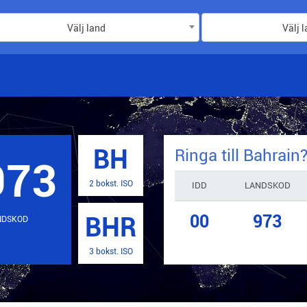
Välj land
Välj 
BH
Ringa till
Bahrain
973
2 bokst. ISO
IDD
LANDSKOD
00
973
BHR
NDSKOD
3 bokst. ISO