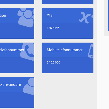
tion
Yta
665 KM2
telefonnummer
Mobiltelefonnummer
2 125 000
et-användare