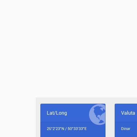
Lat/Long
Valuta
26°2'23"N / 50°33'33"E
Dinar