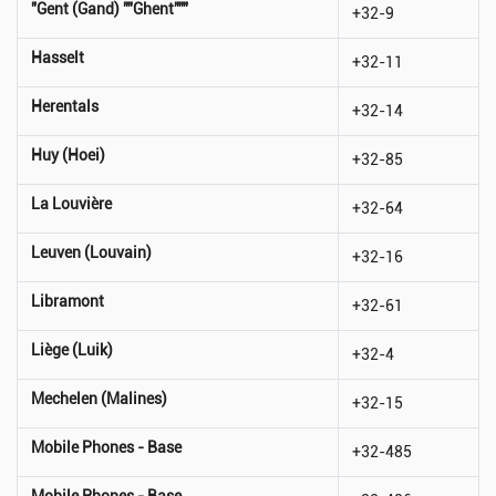
"Gent (Gand) ""Ghent"""
+32-9
Hasselt
+32-11
Herentals
+32-14
Huy (Hoei)
+32-85
La Louvière
+32-64
Leuven (Louvain)
+32-16
Libramont
+32-61
Liège (Luik)
+32-4
Mechelen (Malines)
+32-15
Mobile Phones - Base
+32-485
Mobile Phones - Base