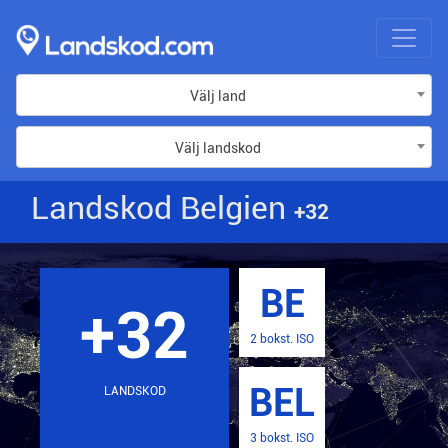
Välj land
Välj landskod
Landskod Belgien
+32
BE
+32
2 bokst. ISO
BEL
LANDSKOD
3 bokst. ISO