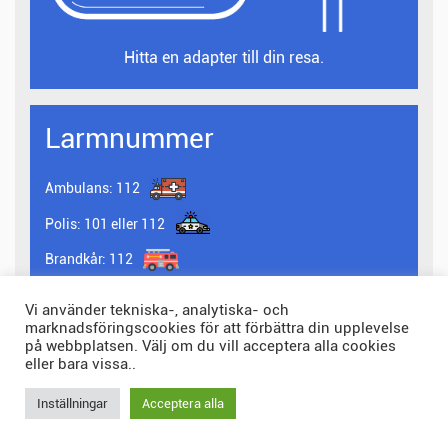
Hitta en adapter till din resa.
Larmnummer
Ambulans:
112
Polis:
101 eller 112
Brandkår:
112
Fler larmnummer i belgien
Vi använder tekniska-, analytiska- och
marknadsföringscookies för att förbättra din upplevelse
på webbplatsen. Välj om du vill acceptera alla cookies
eller bara vissa..
Inställningar
Acceptera alla
© 2026 landskod.com Alla rättigheter förbehållna.