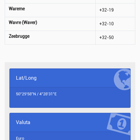
Wareme
+32-19
Wavre (Waver)
+32-10
Zeebrugge
+32-50
Lat/Long
50°29'58"N / 4°28'31"E
Valuta
Euro