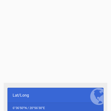
Lat/Long
6°36'50"N / 20°56'30"E