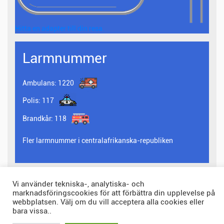
Hitta en adapter till din resa.
Larmnummer
Ambulans:
1220
Polis:
117
Brandkår:
118
Fler larmnummer i centralafrikanska-republiken
Vi använder tekniska-, analytiska- och
marknadsföringscookies för att förbättra din upplevelse på
© 2026 landskod.com Alla rättigheter förbehållna.
webbplatsen. Välj om du vill acceptera alla cookies eller
bara vissa..