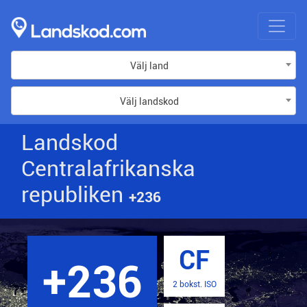
Välj land
Välj landskod
Landskod
Centralafrikanska
republiken
+236
CF
+236
2 bokst. ISO