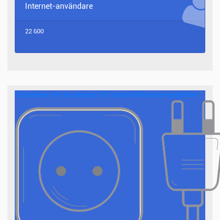
Internet-användare
22 600
Du behöver inte en adapter till Centralafrikanska republiken