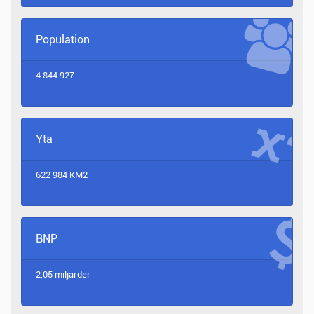
Population
4 844 927
Yta
622 984 KM2
BNP
2,05 miljarder