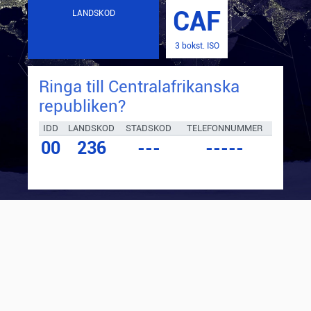
CAF
LANDSKOD
3 bokst. ISO
Ringa till
Centralafrikanska
republiken
?
IDD
LANDSKOD
STADSKOD
TELEFONNUMMER
00
236
---
-----