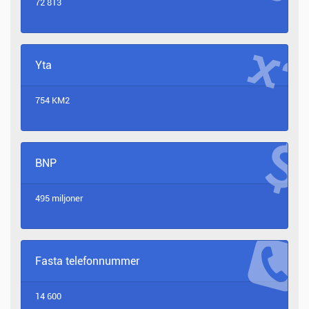
72 813
Yta
754 KM2
BNP
495 miljoner
Fasta telefonnummer
14 600