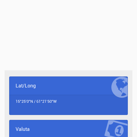
Lat/Long
15°25'0"N / 61°21'50"W
Valuta