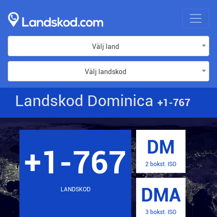
Välj land
Välj landskod
Landskod Dominica
+1-767
DM
+1-767
2 bokst. ISO
DMA
LANDSKOD
3 bokst. ISO