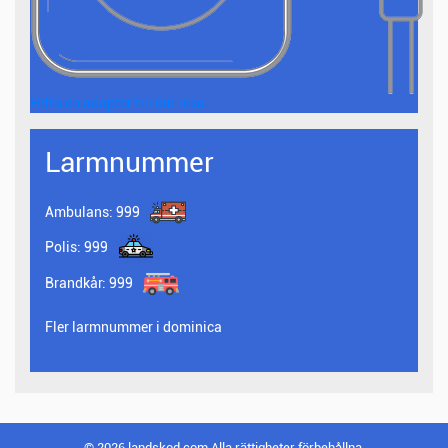
Hitta en adapter till din resa.
Larmnummer
Ambulans:
999
Polis:
999
Brandkår:
999
Fler larmnummer i dominica
© 2026 landskod.com Alla rättigheter förbehållna.