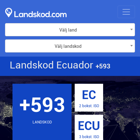
Välj land
Välj landskod
Landskod Ecuador
+593
EC
+593
2 bokst. ISO
ECU
LANDSKOD
3 bokst. ISO