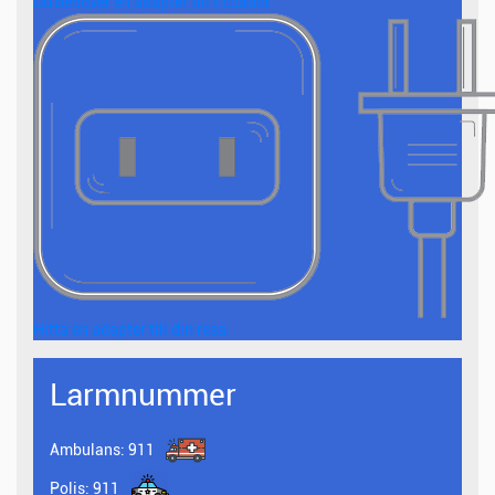
Du behöver en adapter till Ecuador
Hitta en adapter till din resa.
Larmnummer
Ambulans:
911
Polis:
911