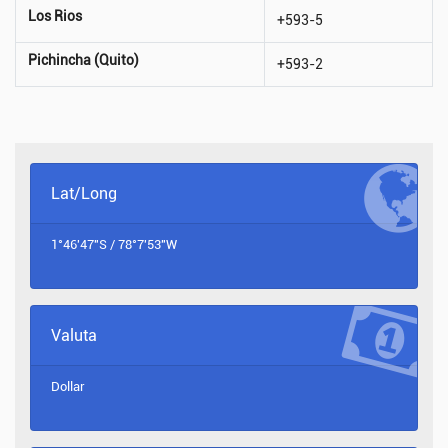
Los Rios
+593-5
Pichincha (Quito)
+593-2
Lat/Long
1°46'47"S / 78°7'53"W
Valuta
Dollar