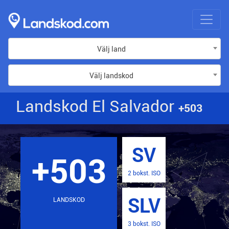
Välj land
Välj landskod
Landskod El Salvador
+503
SV
+503
2 bokst. ISO
SLV
LANDSKOD
3 bokst. ISO