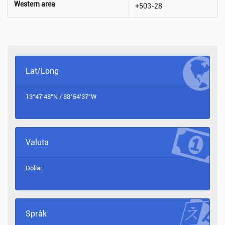
Western area
+503-28
Lat/Long
13°47'48"N / 88°54'37"W
Valuta
Dollar
Språk