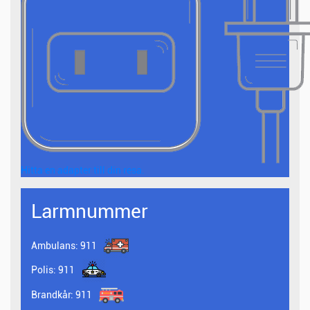
Hitta en adapter till din resa.
Larmnummer
Ambulans:
911
Polis:
911
Brandkår:
911