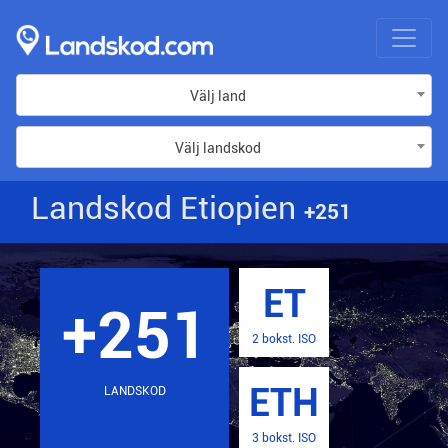
Välj land
Välj landskod
Landskod Etiopien
+251
ET
+251
2 bokst. ISO
ETH
LANDSKOD
3 bokst. ISO