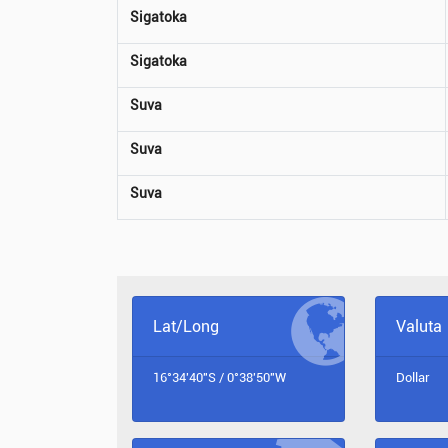
Sigatoka
Sigatoka
Suva
Suva
Suva
Lat/Long
Valuta
16°34'40"S / 0°38'50"W
Dollar