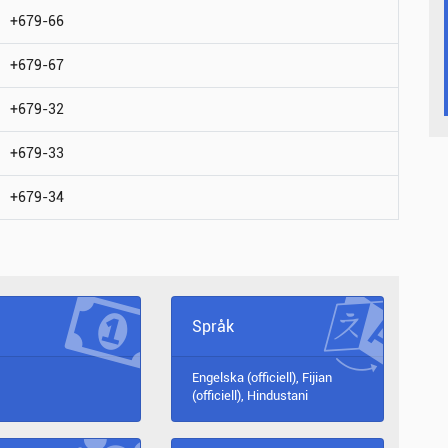
+679-66
+679-67
+679-32
+679-33
+679-34
Språk
Engelska (officiell), Fijian
(officiell), Hindustani