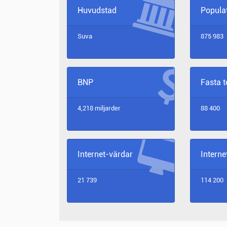
Huvudstad
Popula
Suva
875 983
BNP
Fasta 
4,218 miljarder
88 400
Internet-värdar
Intern
21 739
114 200