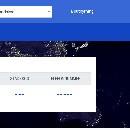
Biluthyrning
landskod
STADSKOD
TELEFONNUMMER
---
-----