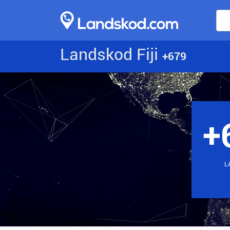
Landskod Fiji
+679
+
L