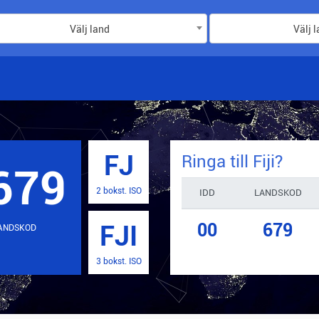
Välj land
Välj 
FJ
Ringa till
Fiji
?
679
2 bokst. ISO
IDD
LANDSKOD
00
679
FJI
ANDSKOD
3 bokst. ISO