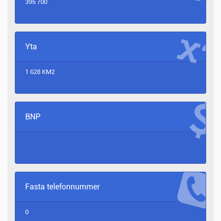
395 700
Yta
1 628 KM2
BNP
Fasta telefonnummer
0