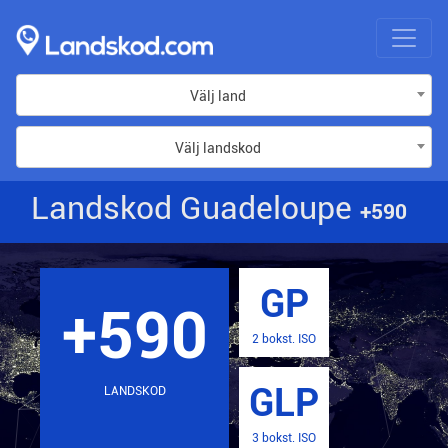
Välj land
Välj landskod
Landskod Guadeloupe
+590
GP
+590
2 bokst. ISO
GLP
LANDSKOD
3 bokst. ISO