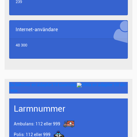
239
Internet-användare
48 300
Du behöver en adapter till Guernsey
Hitta en adapter till din
resa.
Larmnummer
Ambulans:
112 eller 999
Polis:
112 eller 999