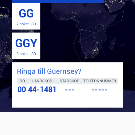
GG
2 bokst. ISO
GGY
3 bokst. ISO
Ringa till
Guernsey
?
IDD
LANDSKOD
STADSKOD
TELEFONNUMMER
00
44-1481
---
-----