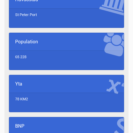
St Peter Port
Population
65 228
Yta
78 KM2
BNP