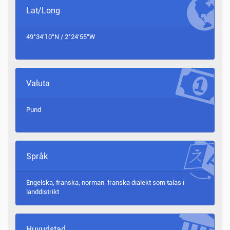
Lat/Long
49°34'10"N / 2°24'55"W
Valuta
Pund
Språk
Engelska, franska, norman-franska dialekt som talas i
landdistrikt
Huvudstad