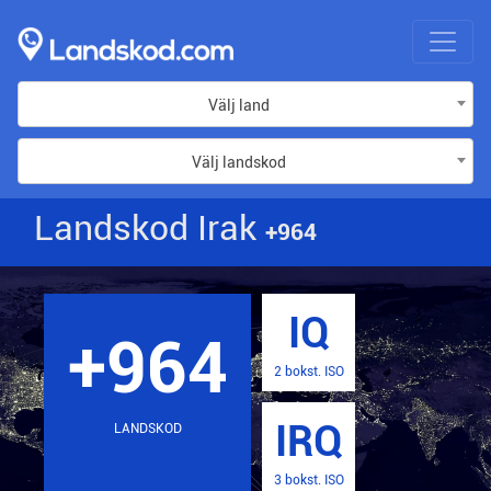
Välj land
Välj landskod
Landskod Irak
+964
IQ
+964
2 bokst. ISO
IRQ
LANDSKOD
3 bokst. ISO