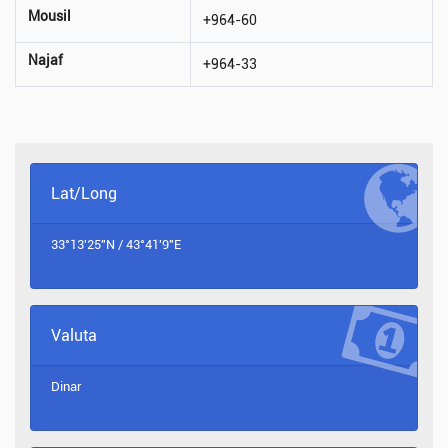
Mousil
+964-60
Najaf
+964-33
Lat/Long
33°13'25"N / 43°41'9"E
Valuta
Dinar