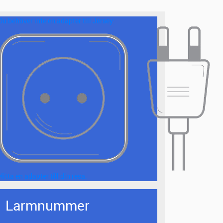
Du behöver inte en adapter till Jersey
Hitta en adapter till din resa.
Larmnummer