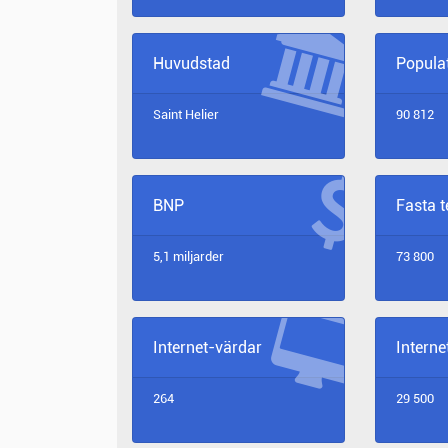
Huvudstad
Popula
Saint Helier
90 812
BNP
Fasta 
5,1 miljarder
73 800
Internet-värdar
Intern
264
29 500