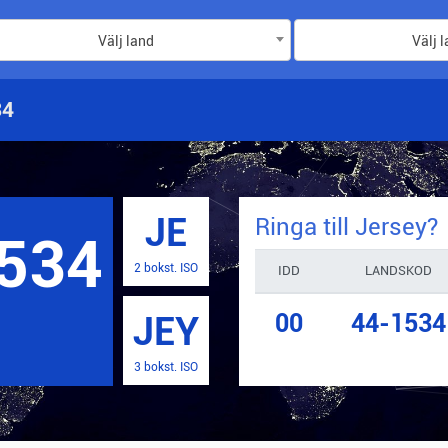
Välj land
Välj 
34
JE
Ringa till
Jersey
?
534
2 bokst. ISO
IDD
LANDSKOD
00
44-1534
JEY
3 bokst. ISO