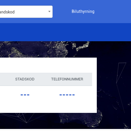
Biluthyrning
landskod
STADSKOD
TELEFONNUMMER
---
-----