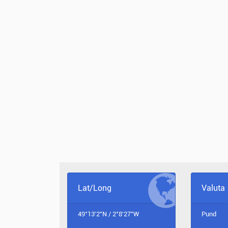
Lat/Long
Valuta
49°13'2"N / 2°8'27"W
Pund