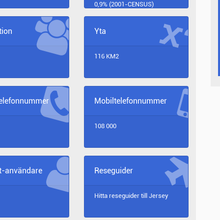
0,9% (2001-CENSUS)
tion
Yta
116 KM2
telefonnummer
Mobiltelefonnummer
108 000
et-användare
Reseguider
Hitta reseguider till
Jersey