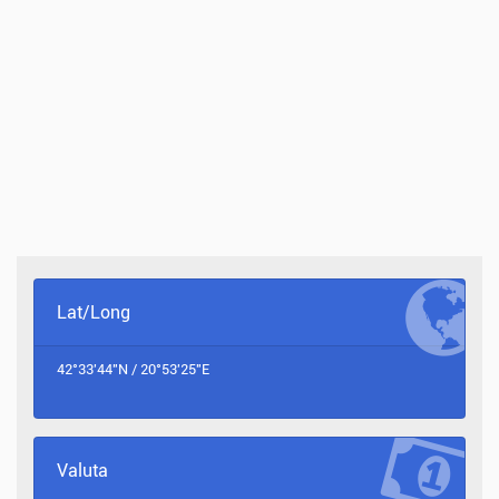
Lat/Long
42°33'44"N / 20°53'25"E
Valuta