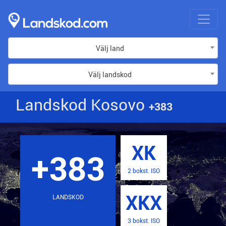
Välj land
Välj landskod
Landskod Kosovo
+383
XK
+383
2 bokst. ISO
XKX
LANDSKOD
3 bokst. ISO