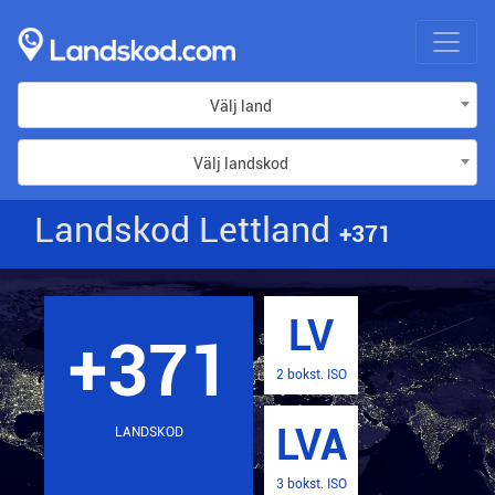
Välj land
Välj landskod
Landskod Lettland
+371
LV
+371
2 bokst. ISO
LVA
LANDSKOD
3 bokst. ISO