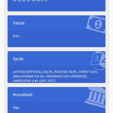
56°52'32"N / 24°36'27"E
Valuta
Euro
Språk
LATVISK (OFFICIELL) 56,3%, RUSSISK 33,8%, ÖVRIGT 0,6%
(INKLUDERAR POLSK, UKRAINISK OCH VRÄRDISK),
UNPECIFIED 9.4% (2011 EST.)
Huvudstad
Riga