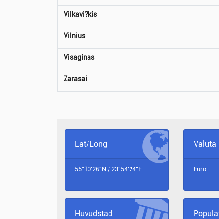
Vilkavi?kis
Vilnius
Visaginas
Zarasai
Lat/Long
Valuta
55°10'26"N / 23°54'24"E
Euro
Huvudstad
Popula