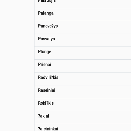
Pakruojis
Palanga
Paneve?ys
Pasvalys
Plunge
Prienai
Radvili?kis
Raseiniai
Roki?kis
?akiai
?alcininkai