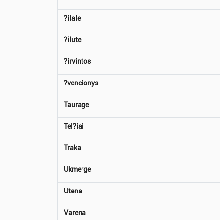
?ilale
?ilute
?irvintos
?vencionys
Taurage
Tel?iai
Trakai
Ukmerge
Utena
Varena