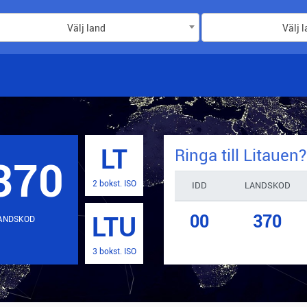
Välj land
Välj 
LT
Ringa till
Litauen
?
370
2 bokst. ISO
IDD
LANDSKOD
00
370
LTU
ANDSKOD
3 bokst. ISO