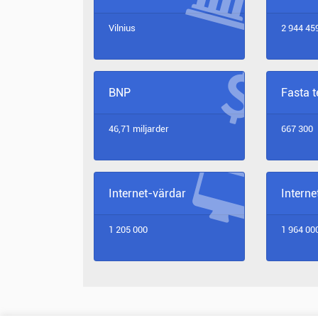
Vilnius
2 944 45
BNP
Fasta 
46,71 miljarder
667 300
Internet-värdar
Intern
1 205 000
1 964 00