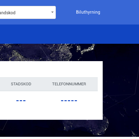
Biluthyrning
landskod
STADSKOD
TELEFONNUMMER
---
-----