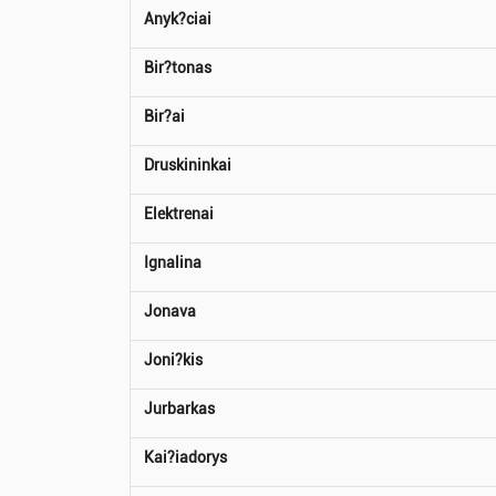
Anyk?ciai
Bir?tonas
Bir?ai
Druskininkai
Elektrenai
Ignalina
Jonava
Joni?kis
Jurbarkas
Kai?iadorys