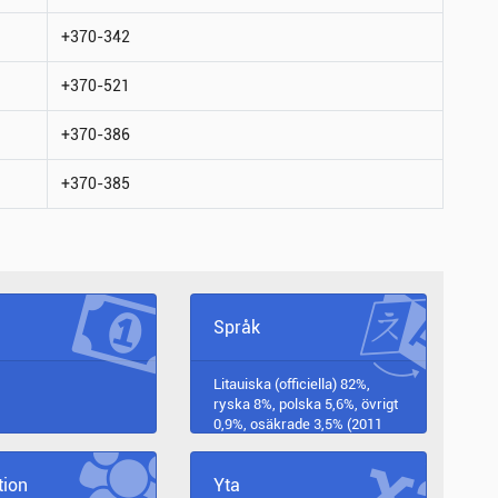
+370-342
+370-521
+370-386
+370-385
Språk
Litauiska (officiella) 82%,
ryska 8%, polska 5,6%, övrigt
0,9%, osäkrade 3,5% (2011
EST.)
tion
Yta