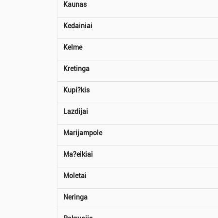
Kaunas
Kedainiai
Kelme
Kretinga
Kupi?kis
Lazdijai
Marijampole
Ma?eikiai
Moletai
Neringa