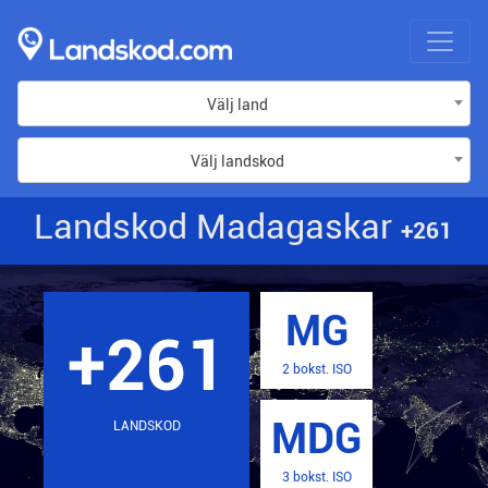
Välj land
Välj landskod
Landskod Madagaskar
+261
MG
+261
2 bokst. ISO
MDG
LANDSKOD
3 bokst. ISO