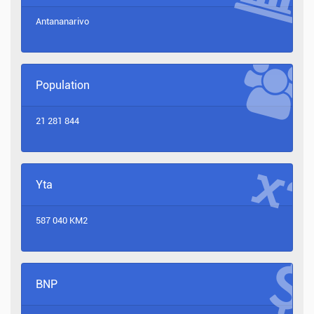
Antananarivo
Population
21 281 844
Yta
587 040 KM2
BNP