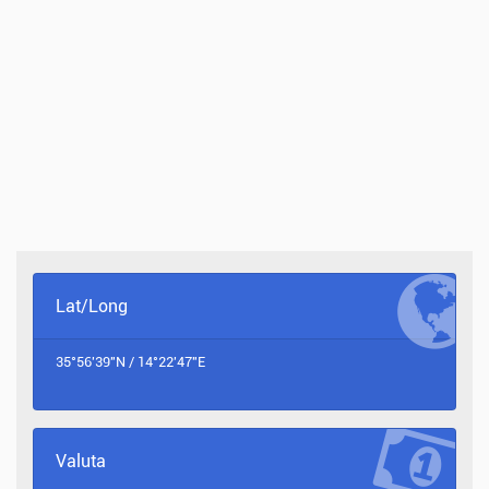
Lat/Long
35°56'39"N / 14°22'47"E
Valuta