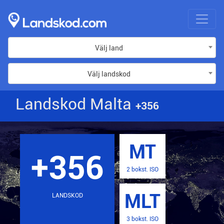
Välj land
Välj landskod
Landskod Malta
+356
MT
+356
2 bokst. ISO
MLT
LANDSKOD
3 bokst. ISO