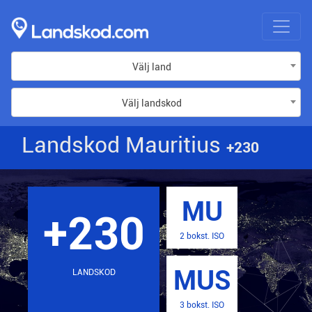
Välj land
Välj landskod
Landskod Mauritius
+230
MU
+230
2 bokst. ISO
MUS
LANDSKOD
3 bokst. ISO