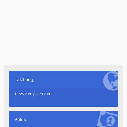
Lat/Long
15°25'20"S / 60°0'23"E
Valuta