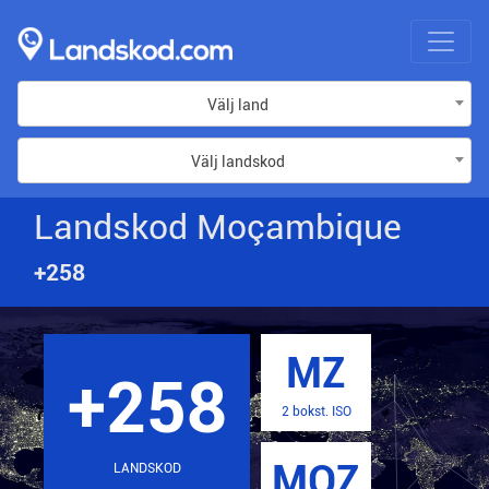
Välj land
Välj landskod
Landskod Moçambique
+258
MZ
+258
2 bokst. ISO
MOZ
LANDSKOD