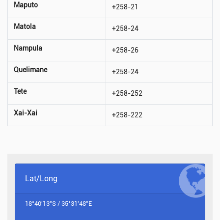
Maputo
+258-21
Matola
+258-24
Nampula
+258-26
Quelimane
+258-24
Tete
+258-252
Xai-Xai
+258-222
Lat/Long
18°40'13"S / 35°31'48"E