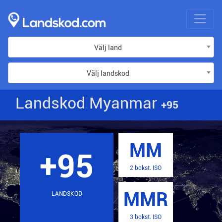
Välj land
Välj landskod
Landskod Myanmar
+95
MM
+95
2 bokst. ISO
MMR
LANDSKOD
3 bokst. ISO