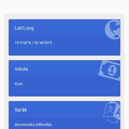
Lat/Long
19°9'50"N / 96°40'59"E
Valuta
Kyat
Språk
Burmesiska (officiella)