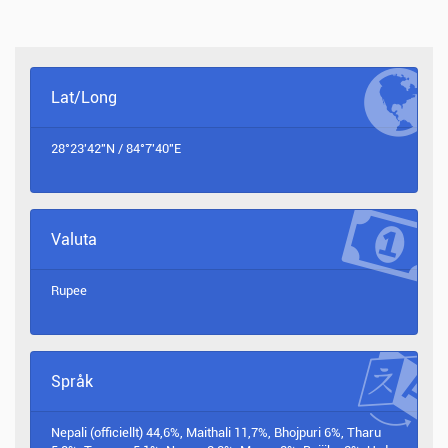
Lat/Long
28°23'42"N / 84°7'40"E
Valuta
Rupee
Språk
Nepali (officiellt) 44,6%, Maithali 11,7%, Bhojpuri 6%, Tharu