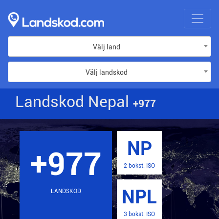
Välj land
Välj landskod
Landskod Nepal
+977
NP
+977
2 bokst. ISO
NPL
LANDSKOD
3 bokst. ISO