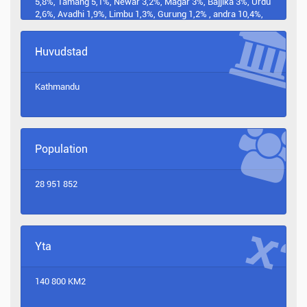
5,8%, Tamang 5,1%, Newar 3,2%, Magar 3%, Bajjika 3%, Urdu
2,6%, Avadhi 1,9%, Limbu 1,3%, Gurung 1,2% , andra 10,4%,
ospecificerade 0,2%
Huvudstad
Kathmandu
Population
28 951 852
Yta
140 800 KM2