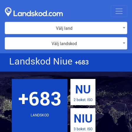
Välj land
Välj landskod
Landskod Niue
+683
NU
+683
2 bokst. ISO
NIU
LANDSKOD
3 bokst. ISO