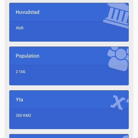
ANDRA 5%, ÖVRIGT 6% (2011 EST.)
Huvudstad
Alofi
Population
2 166
Yta
260 KM2