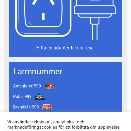
Hitta en adapter till din resa.
Larmnummer
Ambulans:
999
Polis:
999
Brandkår:
999
Fler larmnummer i niue
Vi använder tekniska-, analytiska- och
marknadsföringscookies för att förbättra din upplevelse