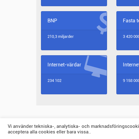
BNP
Fasta 
210,3 miljarder
3 420 00
Internet-värdar
Intern
234 102
9 158 00
Vi använder tekniska-, analytiska- och marknadsföringscookies
acceptera alla cookies eller bara vissa..