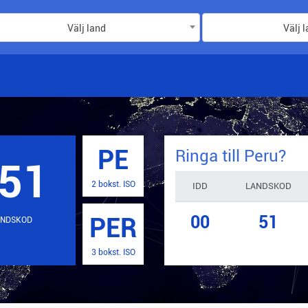
Välj land
Välj 
PE
Ringa till
Peru
?
51
2 bokst. ISO
IDD
LANDSKOD
00
51
PER
NDSKOD
3 bokst. ISO