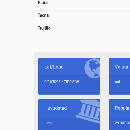
Piura
Tacna
Trujillo
Lat/Long
Valuta
9°10'52"S / 75°0'8"W
sol
Huvudstad
Popula
Lima
29 907 0