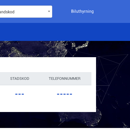
Biluthyrning
landskod
STADSKOD
TELEFONNUMMER
---
-----