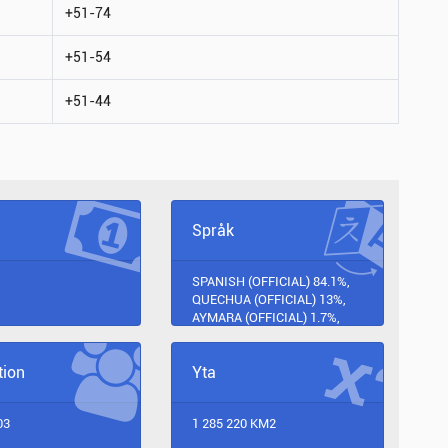
+51-74
+51-54
+51-44
Språk
SPANISH (OFFICIAL) 84.1%,
QUECHUA (OFFICIAL) 13%,
AYMARA (OFFICIAL) 1.7%,
ASHANINKA 0.3%, OTHER
NATIVE LANGUAGES
tion
Yta
(INCLUDES A LARGE
NUMBER OF MINOR
AMAZONIAN LANGUAGES)
03
1 285 220 KM2
0.7%, OTHER (INCLUDES
FOREIGN LANGUAGES AND