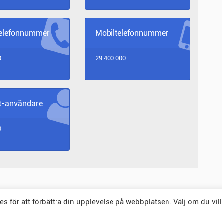
SIGN LANGUAGE) 0.2% (2007
EST.)
telefonnummer
Mobiltelefonnummer
0
29 400 000
et-användare
0
 för att förbättra din upplevelse på webbplatsen. Välj om du vill
© 2026 landskod.com Alla rättigheter förbehållna.