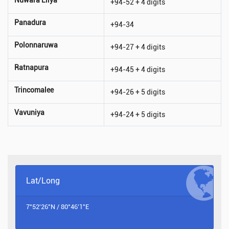
+94-52 + 4 digits
Panadura
+94-34
Polonnaruwa
+94-27 + 4 digits
Ratnapura
+94-45 + 4 digits
Trincomalee
+94-26 + 5 digits
Vavuniya
+94-24 + 5 digits
Lat/Long
7°52'26"N / 80°46'1"E