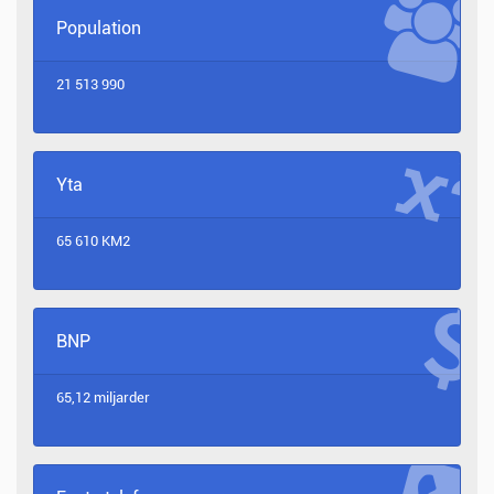
Population
21 513 990
Yta
65 610 KM2
BNP
65,12 miljarder