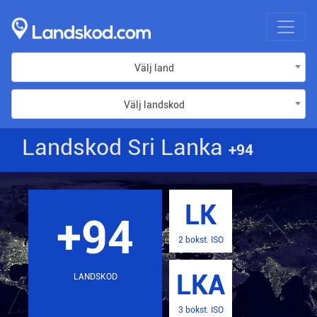
Välj land
Välj landskod
Landskod Sri Lanka
+94
LK
+94
2 bokst. ISO
LKA
LANDSKOD
3 bokst. ISO