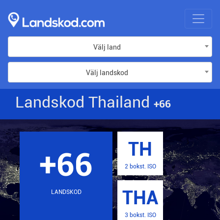
Välj land
Välj landskod
Landskod Thailand
+66
TH
+66
2 bokst. ISO
THA
LANDSKOD
3 bokst. ISO