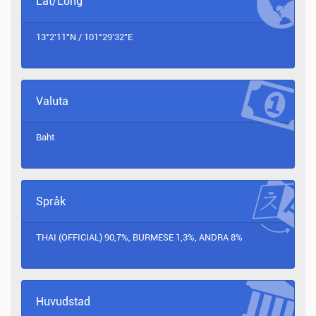
Lat/Long
13°2'11"N / 101°29'32"E
Valuta
Baht
Språk
THAI (OFFICIAL) 90,7%, BURMESE 1,3%, ANDRA 8%
Huvudstad