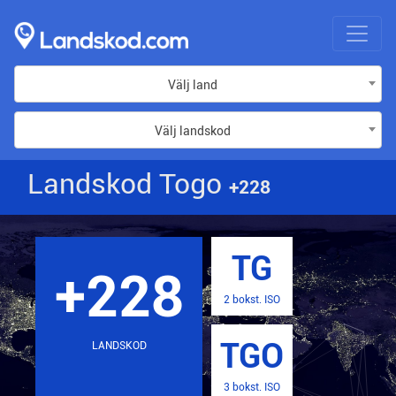
Välj land
Välj landskod
Landskod Togo
+228
TG
+228
2 bokst. ISO
TGO
LANDSKOD
3 bokst. ISO