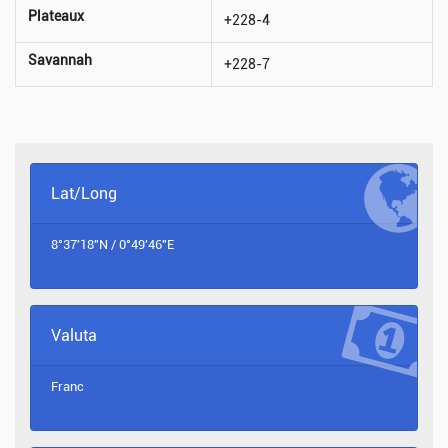
Plateaux
+228-4
Savannah
+228-7
Lat/Long
8°37'18"N / 0°49'46"E
Valuta
Franc