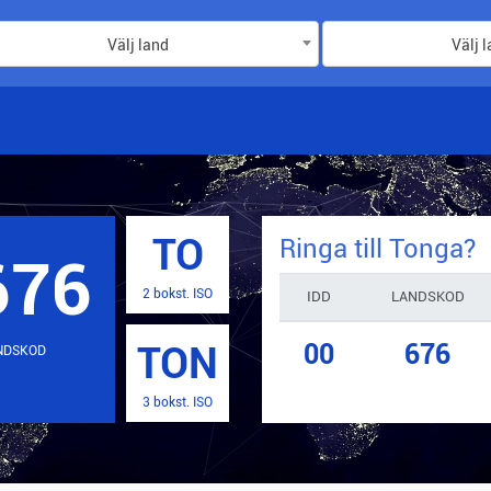
Välj land
Välj 
TO
Ringa till
Tonga
?
676
2 bokst. ISO
IDD
LANDSKOD
00
676
TON
NDSKOD
3 bokst. ISO