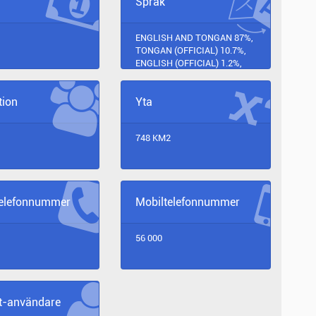
Språk
ENGLISH AND TONGAN 87%,
TONGAN (OFFICIAL) 10.7%,
ENGLISH (OFFICIAL) 1.2%,
OTHER 1.1%, USPECIFIED
0.03% (2006 EST.)
tion
Yta
748 KM2
telefonnummer
Mobiltelefonnummer
56 000
et-användare