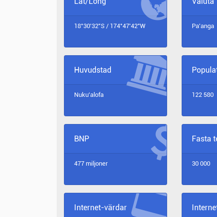
Lat/Long
Valuta
18°30'32"S / 174°47'42"W
Pa'anga
Huvudstad
Popula
Nuku'alofa
122 580
BNP
Fasta 
477 miljoner
30 000
Internet-värdar
Intern