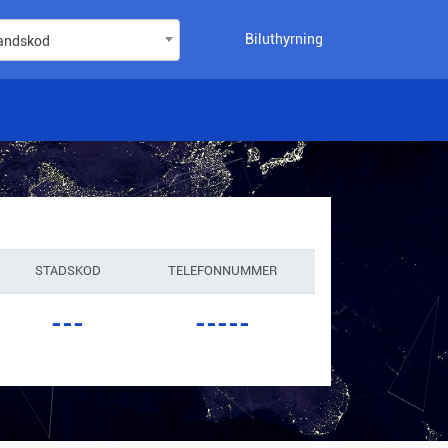
Biluthyrning
landskod
STADSKOD
TELEFONNUMMER
---
-----