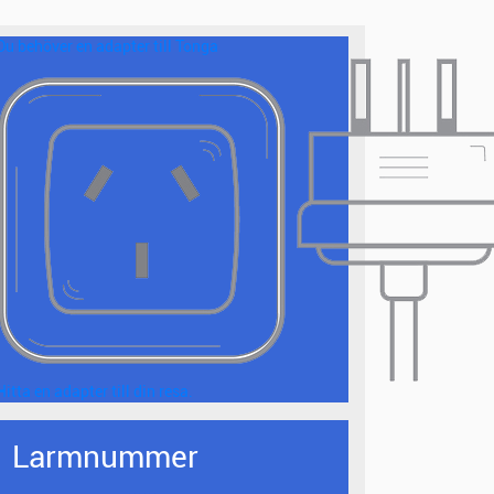
Du behöver en adapter till Tonga
Hitta en adapter till din resa.
Larmnummer