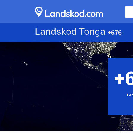
Landskod Tonga
+676
+
LA