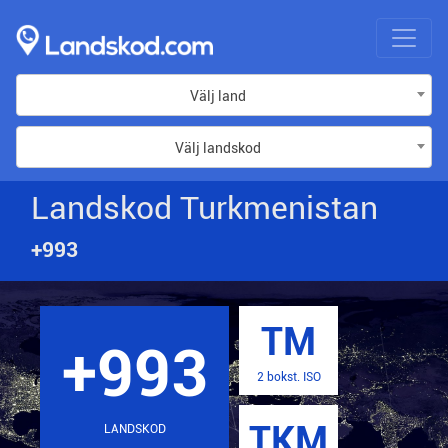
Välj land
Välj landskod
Landskod Turkmenistan
+993
TM
+993
2 bokst. ISO
TKM
LANDSKOD