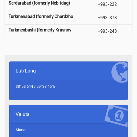
Serdarabad (formerly Nebitdag)
+993-222
Turkmenabad (formerly Chardzho
+993-378
Turkmenbashi (formerly Krasnov
+993-243
Lat/Long
38°58'6"N / 59°33'46"E
Valuta
Manat