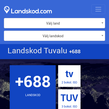
Välj land
Välj landskod
Landskod Tuvalu
+688
tv
+688
2 bokst. ISO
TUV
LANDSKOD
3 bokst. ISO