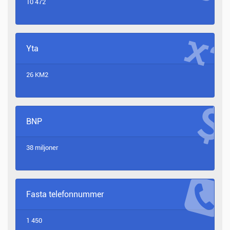
10 472
Yta
26 KM2
BNP
38 miljoner
Fasta telefonnummer
1 450