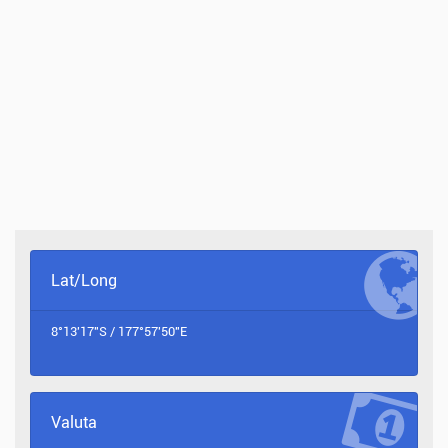
Lat/Long
8°13'17"S / 177°57'50"E
Valuta