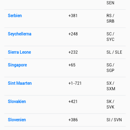
SEN
Serbien
+381
RS /
SRB
Seychellerna
+248
SC /
SYC
Sierra Leone
+232
SL / SLE
Singapore
+65
SG /
SGP
Sint Maarten
+1-721
SX /
SXM
Slovakien
+421
SK /
SVK
Slovenien
+386
SI / SVN