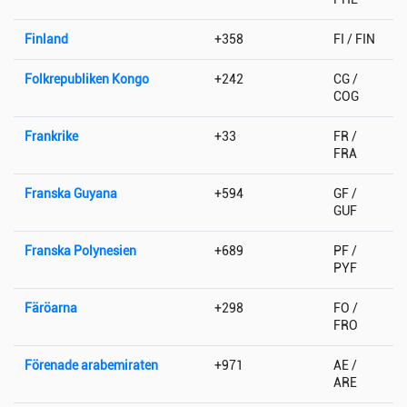
Finland
+358
FI / FIN
Folkrepubliken Kongo
+242
CG /
COG
Frankrike
+33
FR /
FRA
Franska Guyana
+594
GF /
GUF
Franska Polynesien
+689
PF /
PYF
Färöarna
+298
FO /
FRO
Förenade arabemiraten
+971
AE /
ARE