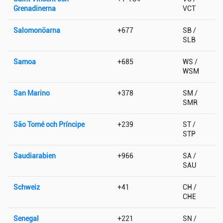
Grenadinerna
VCT
Salomonöarna
+677
SB /
SLB
Samoa
+685
WS /
WSM
San Marino
+378
SM /
SMR
São Tomé och Príncipe
+239
ST /
STP
Saudiarabien
+966
SA /
SAU
Schweiz
+41
CH /
CHE
Senegal
+221
SN /