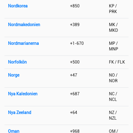
Nordkorea
+850
KP /
PRK
Nordmakedonien
+389
MK /
MKD
Nordmarianerna
+1-670
MP /
MNP
Norfolkön
+500
FK / FLK
Norge
+47
NO /
NOR
Nya Kaledonien
+687
NC /
NCL
Nya Zeeland
+64
NZ /
NZL
Oman
+968
OM /