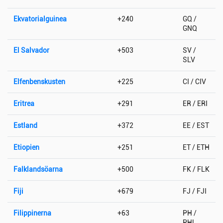
Ekvatorialguinea
+240
GQ /
GNQ
El Salvador
+503
SV /
SLV
Elfenbenskusten
+225
CI / CIV
Eritrea
+291
ER / ERI
Estland
+372
EE / EST
Etiopien
+251
ET / ETH
Falklandsöarna
+500
FK / FLK
Fiji
+679
FJ / FJI
Filippinerna
+63
PH /
PHL