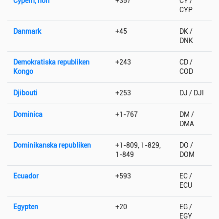
Cypern, norr
+357
CY /
CYP
Danmark
+45
DK /
DNK
Demokratiska republiken
+243
CD /
Kongo
COD
Djibouti
+253
DJ / DJI
Dominica
+1-767
DM /
DMA
Dominikanska republiken
+1-809, 1-829,
DO /
1-849
DOM
Ecuador
+593
EC /
ECU
Egypten
+20
EG /
EGY