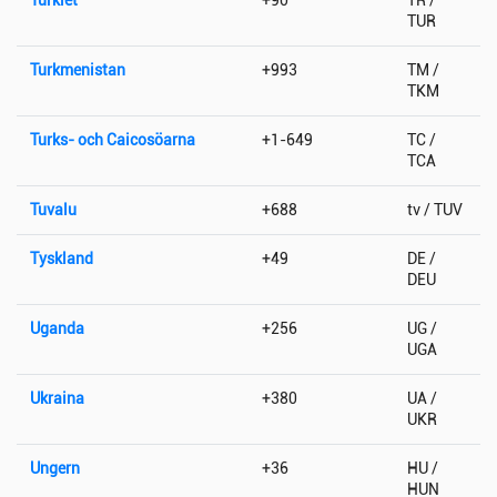
TUR
Turkmenistan
+993
TM /
TKM
Turks- och Caicosöarna
+1-649
TC /
TCA
Tuvalu
+688
tv / TUV
Tyskland
+49
DE /
DEU
Uganda
+256
UG /
UGA
Ukraina
+380
UA /
UKR
Ungern
+36
HU /
HUN