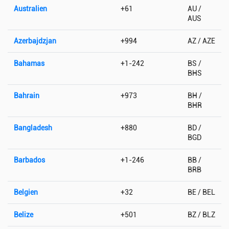
Australien
+61
AU /
AUS
Azerbajdzjan
+994
AZ / AZE
Bahamas
+1-242
BS /
BHS
Bahrain
+973
BH /
BHR
Bangladesh
+880
BD /
BGD
Barbados
+1-246
BB /
BRB
Belgien
+32
BE / BEL
Belize
+501
BZ / BLZ