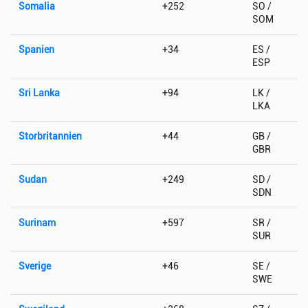
Somalia
+252
SO /
SOM
Spanien
+34
ES /
ESP
Sri Lanka
+94
LK /
LKA
Storbritannien
+44
GB /
GBR
Sudan
+249
SD /
SDN
Surinam
+597
SR /
SUR
Sverige
+46
SE /
SWE