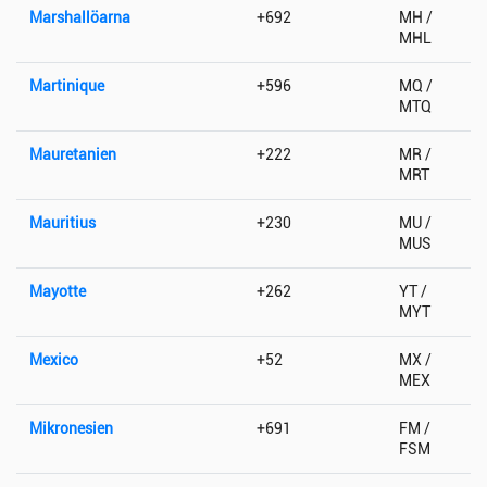
Marshallöarna
+692
MH /
MHL
Martinique
+596
MQ /
MTQ
Mauretanien
+222
MR /
MRT
Mauritius
+230
MU /
MUS
Mayotte
+262
YT /
MYT
Mexico
+52
MX /
MEX
Mikronesien
+691
FM /
FSM