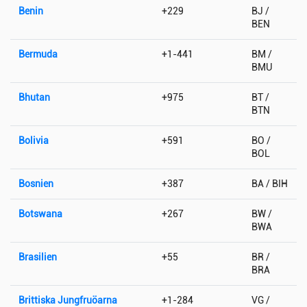
Benin
+229
BJ /
BEN
Bermuda
+1-441
BM /
BMU
Bhutan
+975
BT /
BTN
Bolivia
+591
BO /
BOL
Bosnien
+387
BA / BIH
Botswana
+267
BW /
BWA
Brasilien
+55
BR /
BRA
Brittiska Jungfruöarna
+1-284
VG /