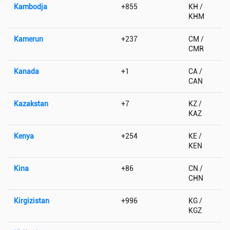
Kambodja
+855
KH /
KHM
Kamerun
+237
CM /
CMR
Kanada
+1
CA /
CAN
Kazakstan
+7
KZ /
KAZ
Kenya
+254
KE /
KEN
Kina
+86
CN /
CHN
Kirgizistan
+996
KG /
KGZ