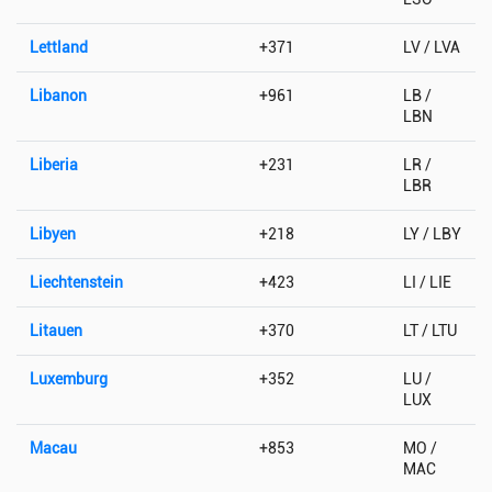
Lettland
+371
LV / LVA
Libanon
+961
LB /
LBN
Liberia
+231
LR /
LBR
Libyen
+218
LY / LBY
Liechtenstein
+423
LI / LIE
Litauen
+370
LT / LTU
Luxemburg
+352
LU /
LUX
Macau
+853
MO /
MAC