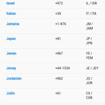
Israel
+972
IL / ISR
Italien
+39
IT / ITA
Jamaica
+1-876
JM /
JAM
Japan
+81
JP /
JPN
Jemen
+967
YE /
YEM
Jersey
+44-1534
JE / JEY
Jordanien
+962
JO /
JOR
Julön
+61
CX /
CXR