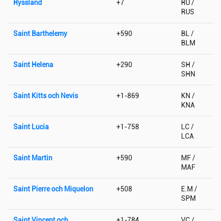
Ryssland
+7
RU /
RUS
Saint Barthelemy
+590
BL /
BLM
Saint Helena
+290
SH /
SHN
Saint Kitts och Nevis
+1-869
KN /
KNA
Saint Lucia
+1-758
LC /
LCA
Saint Martin
+590
MF /
MAF
Saint Pierre och Miquelon
+508
E.M /
SPM
Saint Vincent och
+1-784
VC /