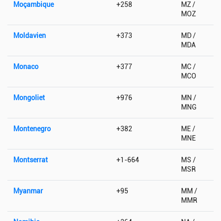
Moçambique
+258
MZ /
MOZ
Moldavien
+373
MD /
MDA
Monaco
+377
MC /
MCO
Mongoliet
+976
MN /
MNG
Montenegro
+382
ME /
MNE
Montserrat
+1-664
MS /
MSR
Myanmar
+95
MM /
MMR