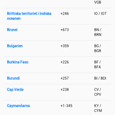
VGB
Brittiska territoriet i Indiska
+246
IO / IOT
oceanen
Brunei
+673
BN /
BRN
Bulgarien
+359
BG /
BGR
Burkina Faso
+226
BF /
BFA
Burundi
+257
BI / BDI
Cap Verde
+238
CV /
CPV
Caymanöarna
+1-345
KY /
CYM