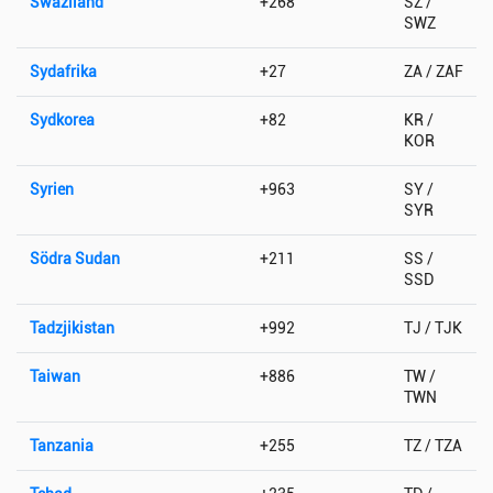
Swaziland
+268
SZ /
SWZ
Sydafrika
+27
ZA / ZAF
Sydkorea
+82
KR /
KOR
Syrien
+963
SY /
SYR
Södra Sudan
+211
SS /
SSD
Tadzjikistan
+992
TJ / TJK
Taiwan
+886
TW /
TWN
Tanzania
+255
TZ / TZA