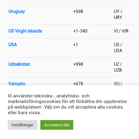
Uruguay
+598
UY /
URY
US Virgin Islands
+1-340
VI / VIR
USA
+1
US /
USA
Uzbekistan
+998
UZ /
UZB
Vanuatu
+678
VU /
VUT
Vi använder tekniska-, analytiska- och
marknadsföringscookies för att förbättra din upplevelse
Vatikanstaten
+379
VA / VAT
på webbplatsen. Välj om du vill acceptera alla cookies
eller bara vissa..
Venezuela
+58
VE /
VEN
Inställningar
Acceptera alla
Vietnam
+84
VN /