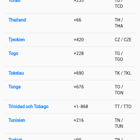
Tchad
+235
TD /
TCD
Thailand
+66
TH /
THA
Tjeckien
+420
CZ / CZE
Togo
+228
TG /
TGO
Tokelau
+690
TK / TKL
Tonga
+676
TO /
TON
Trinidad och Tobago
+1-868
TT / TTO
Tunisien
+216
TN /
TUN
Turkiet
+90
TR /