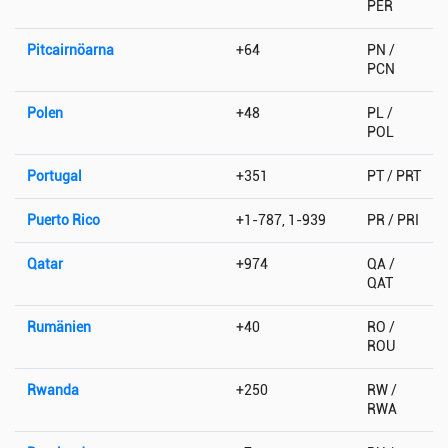
PER
Pitcairnöarna
+64
PN /
PCN
Polen
+48
PL /
POL
Portugal
+351
PT / PRT
Puerto Rico
+1-787, 1-939
PR / PRI
Qatar
+974
QA /
QAT
Rumänien
+40
RO /
ROU
Rwanda
+250
RW /
RWA