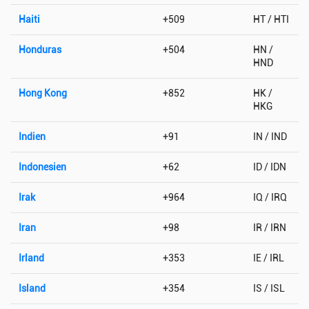
Haiti
+509
HT / HTI
Honduras
+504
HN /
HND
Hong Kong
+852
HK /
HKG
Indien
+91
IN / IND
Indonesien
+62
ID / IDN
Irak
+964
IQ / IRQ
Iran
+98
IR / IRN
Irland
+353
IE / IRL
Island
+354
IS / ISL