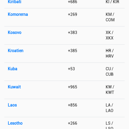
Kiribati
+686
KI / KIR
Komorerna
+269
KM /
COM
Kosovo
+383
XK /
XKX
Kroatien
+385
HR /
HRV
Kuba
+53
CU /
CUB
Kuwait
+965
KW /
KWT
Laos
+856
LA /
LAO
Lesotho
+266
LS /
LSO