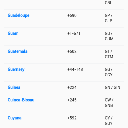
GRL
Guadeloupe
+590
GP /
GLP
Guam
+1-671
GU /
GUM
Guatemala
+502
GT /
GTM
Guernsey
+44-1481
GG /
GGY
Guinea
+224
GN / GIN
Guinea-Bissau
+245
GW /
GNB
Guyana
+592
GY /
GUY