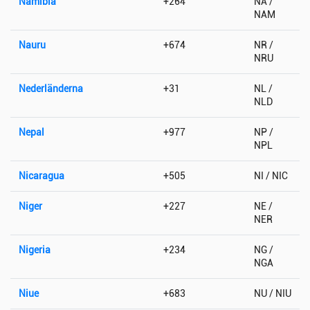
Namibia
+264
NA /
NAM
Nauru
+674
NR /
NRU
Nederländerna
+31
NL /
NLD
Nepal
+977
NP /
NPL
Nicaragua
+505
NI / NIC
Niger
+227
NE /
NER
Nigeria
+234
NG /
NGA
Niue
+683
NU / NIU