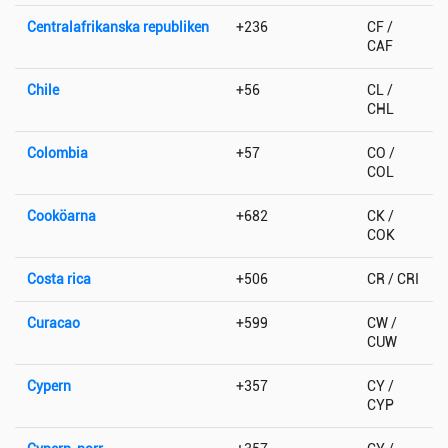
Centralafrikanska republiken
+236
CF /
CAF
Chile
+56
CL /
CHL
Colombia
+57
CO /
COL
Cooköarna
+682
CK /
COK
Costa rica
+506
CR / CRI
Curacao
+599
CW /
CUW
Cypern
+357
CY /
CYP