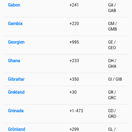
Gabon
+241
GA /
GAB
Gambia
+220
GM /
GMB
Georgien
+995
GE /
GEO
Ghana
+233
GH /
GHA
Gibraltar
+350
GI / GIB
Grekland
+30
GR /
GRC
Grenada
+1-473
GD /
GRD
Grönland
+299
GL /