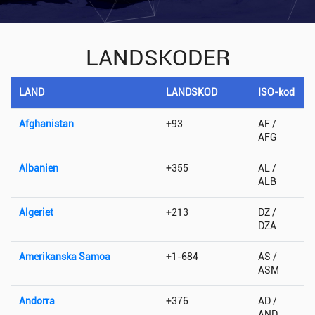
LANDSKODER
LAND
LANDSKOD
ISO-kod
Afghanistan
+93
AF /
AFG
Albanien
+355
AL /
ALB
Algeriet
+213
DZ /
DZA
Amerikanska Samoa
+1-684
AS /
ASM
Andorra
+376
AD /
AND