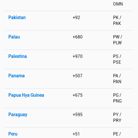
OMN
Pakistan
+92
PK /
PAK
Palau
+680
PW /
PLW
Palestina
+970
PS /
PSE
Panama
+507
PA /
PAN
Papua Nya Guinea
+675
PG /
PNG
Paraguay
+595
PY /
PRY
Peru
+51
PE /