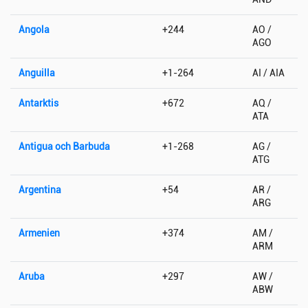
Angola
+244
AO /
AGO
Anguilla
+1-264
AI / AIA
Antarktis
+672
AQ /
ATA
Antigua och Barbuda
+1-268
AG /
ATG
Argentina
+54
AR /
ARG
Armenien
+374
AM /
ARM
Aruba
+297
AW /
ABW