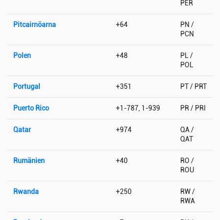
PER
Pitcairnöarna
+64
PN /
PCN
Polen
+48
PL /
POL
Portugal
+351
PT / PRT
Puerto Rico
+1-787, 1-939
PR / PRI
Qatar
+974
QA /
QAT
Rumänien
+40
RO /
ROU
Rwanda
+250
RW /
RWA