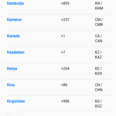
Kambodja
+855
KH /
KHM
Kamerun
+237
CM /
CMR
Kanada
+1
CA /
CAN
Kazakstan
+7
KZ /
KAZ
Kenya
+254
KE /
KEN
Kina
+86
CN /
CHN
Kirgizistan
+996
KG /
KGZ