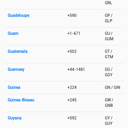
GRL
Guadeloupe
+590
GP /
GLP
Guam
+1-671
GU /
GUM
Guatemala
+502
GT /
GTM
Guernsey
+44-1481
GG /
GGY
Guinea
+224
GN / GIN
Guinea-Bissau
+245
GW /
GNB
Guyana
+592
GY /
GUY