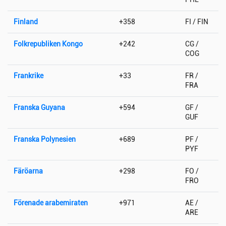
Finland
+358
FI / FIN
Folkrepubliken Kongo
+242
CG /
COG
Frankrike
+33
FR /
FRA
Franska Guyana
+594
GF /
GUF
Franska Polynesien
+689
PF /
PYF
Färöarna
+298
FO /
FRO
Förenade arabemiraten
+971
AE /
ARE