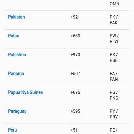
OMN
Pakistan
+92
PK /
PAK
Palau
+680
PW /
PLW
Palestina
+970
PS /
PSE
Panama
+507
PA /
PAN
Papua Nya Guinea
+675
PG /
PNG
Paraguay
+595
PY /
PRY
Peru
+51
PE /