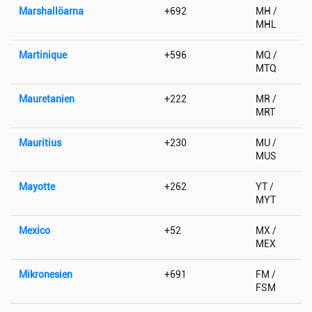
Marshallöarna
+692
MH /
MHL
Martinique
+596
MQ /
MTQ
Mauretanien
+222
MR /
MRT
Mauritius
+230
MU /
MUS
Mayotte
+262
YT /
MYT
Mexico
+52
MX /
MEX
Mikronesien
+691
FM /
FSM