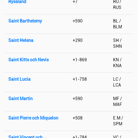
Ryssland
+7
RU /
RUS
Saint Barthelemy
+590
BL /
BLM
Saint Helena
+290
SH /
SHN
Saint Kitts och Nevis
+1-869
KN /
KNA
Saint Lucia
+1-758
LC /
LCA
Saint Martin
+590
MF /
MAF
Saint Pierre och Miquelon
+508
E.M /
SPM
Saint Vincent och
+1-784
VC /