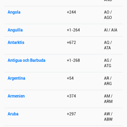
Angola
+244
AO /
AGO
Anguilla
+1-264
AI / AIA
Antarktis
+672
AQ /
ATA
Antigua och Barbuda
+1-268
AG /
ATG
Argentina
+54
AR /
ARG
Armenien
+374
AM /
ARM
Aruba
+297
AW /
ABW