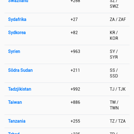
Swaziland
+268
SZ /
SWZ
Sydafrika
+27
ZA / ZAF
Sydkorea
+82
KR /
KOR
Syrien
+963
SY /
SYR
Södra Sudan
+211
SS /
SSD
Tadzjikistan
+992
TJ / TJK
Taiwan
+886
TW /
TWN
Tanzania
+255
TZ / TZA