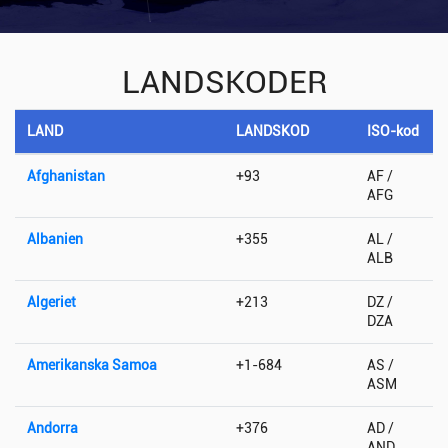
LANDSKODER
LAND
LANDSKOD
ISO-kod
Afghanistan
+93
AF /
AFG
Albanien
+355
AL /
ALB
Algeriet
+213
DZ /
DZA
Amerikanska Samoa
+1-684
AS /
ASM
Andorra
+376
AD /
AND