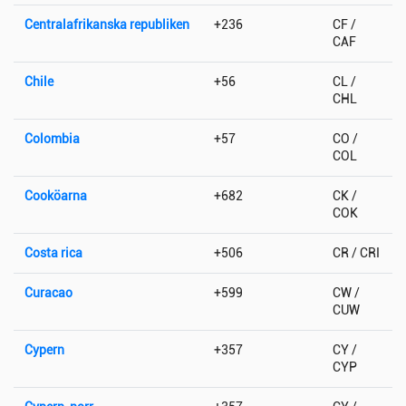
Centralafrikanska republiken
+236
CF /
CAF
Chile
+56
CL /
CHL
Colombia
+57
CO /
COL
Cooköarna
+682
CK /
COK
Costa rica
+506
CR / CRI
Curacao
+599
CW /
CUW
Cypern
+357
CY /
CYP