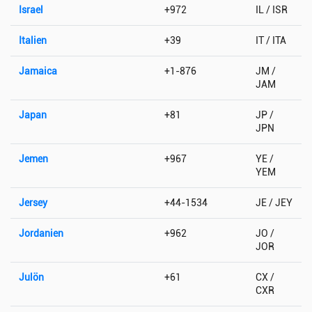
Israel
+972
IL / ISR
Italien
+39
IT / ITA
Jamaica
+1-876
JM /
JAM
Japan
+81
JP /
JPN
Jemen
+967
YE /
YEM
Jersey
+44-1534
JE / JEY
Jordanien
+962
JO /
JOR
Julön
+61
CX /
CXR