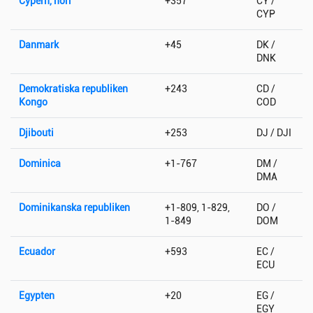
Cypern, norr
+357
CY /
CYP
Danmark
+45
DK /
DNK
Demokratiska republiken
+243
CD /
Kongo
COD
Djibouti
+253
DJ / DJI
Dominica
+1-767
DM /
DMA
Dominikanska republiken
+1-809, 1-829,
DO /
1-849
DOM
Ecuador
+593
EC /
ECU
Egypten
+20
EG /
EGY