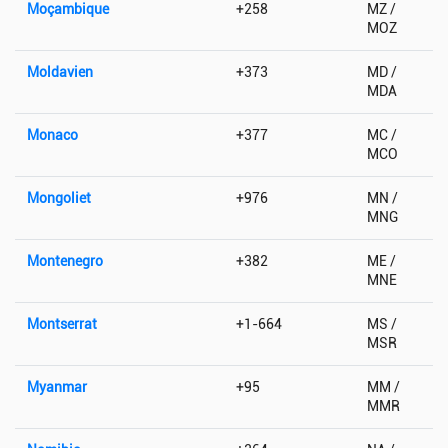
Moçambique
+258
MZ /
MOZ
Moldavien
+373
MD /
MDA
Monaco
+377
MC /
MCO
Mongoliet
+976
MN /
MNG
Montenegro
+382
ME /
MNE
Montserrat
+1-664
MS /
MSR
Myanmar
+95
MM /
MMR