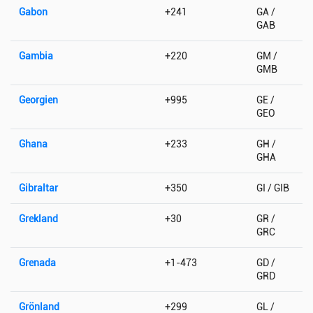
Gabon
+241
GA /
GAB
Gambia
+220
GM /
GMB
Georgien
+995
GE /
GEO
Ghana
+233
GH /
GHA
Gibraltar
+350
GI / GIB
Grekland
+30
GR /
GRC
Grenada
+1-473
GD /
GRD
Grönland
+299
GL /