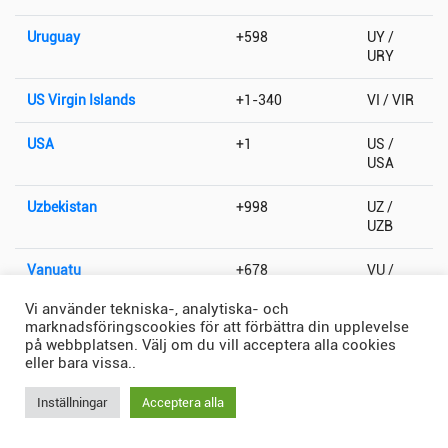
Uruguay
+598
UY /
URY
US Virgin Islands
+1-340
VI / VIR
USA
+1
US /
USA
Uzbekistan
+998
UZ /
UZB
Vanuatu
+678
VU /
VUT
Vi använder tekniska-, analytiska- och
marknadsföringscookies för att förbättra din upplevelse
Vatikanstaten
+379
VA / VAT
på webbplatsen. Välj om du vill acceptera alla cookies
eller bara vissa..
Venezuela
+58
VE /
VEN
Inställningar
Acceptera alla
Vietnam
+84
VN /