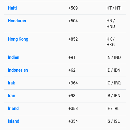
Haiti
+509
HT / HTI
Honduras
+504
HN /
HND
Hong Kong
+852
HK /
HKG
Indien
+91
IN / IND
Indonesien
+62
ID / IDN
Irak
+964
IQ / IRQ
Iran
+98
IR / IRN
Irland
+353
IE / IRL
Island
+354
IS / ISL