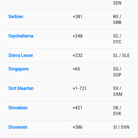
SEN
Serbien
+381
RS /
SRB
Seychellerna
+248
SC /
SYC
Sierra Leone
+232
SL / SLE
Singapore
+65
SG /
SGP
Sint Maarten
+1-721
SX /
SXM
Slovakien
+421
SK /
SVK
Slovenien
+386
SI / SVN