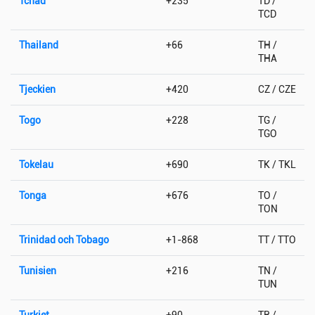
Tchad
+235
TD /
TCD
Thailand
+66
TH /
THA
Tjeckien
+420
CZ / CZE
Togo
+228
TG /
TGO
Tokelau
+690
TK / TKL
Tonga
+676
TO /
TON
Trinidad och Tobago
+1-868
TT / TTO
Tunisien
+216
TN /
TUN
Turkiet
+90
TR /