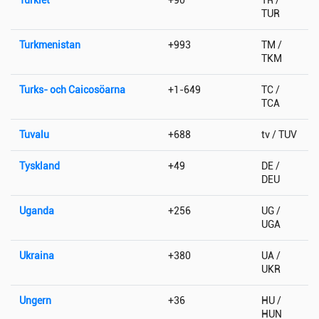
TUR
Turkmenistan
+993
TM /
TKM
Turks- och Caicosöarna
+1-649
TC /
TCA
Tuvalu
+688
tv / TUV
Tyskland
+49
DE /
DEU
Uganda
+256
UG /
UGA
Ukraina
+380
UA /
UKR
Ungern
+36
HU /
HUN