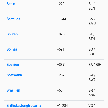
Benin
+229
BJ /
BEN
Bermuda
+1-441
BM /
BMU
Bhutan
+975
BT /
BTN
Bolivia
+591
BO /
BOL
Bosnien
+387
BA / BIH
Botswana
+267
BW /
BWA
Brasilien
+55
BR /
BRA
Brittiska Jungfruöarna
+1-284
VG /