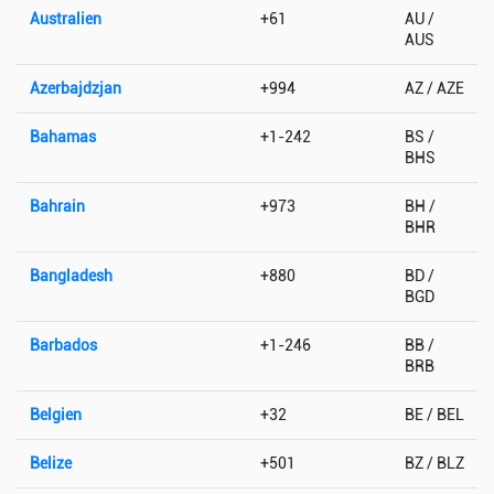
Australien
+61
AU /
AUS
Azerbajdzjan
+994
AZ / AZE
Bahamas
+1-242
BS /
BHS
Bahrain
+973
BH /
BHR
Bangladesh
+880
BD /
BGD
Barbados
+1-246
BB /
BRB
Belgien
+32
BE / BEL
Belize
+501
BZ / BLZ