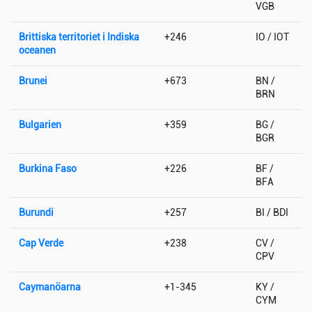
VGB
Brittiska territoriet i Indiska
+246
IO / IOT
oceanen
Brunei
+673
BN /
BRN
Bulgarien
+359
BG /
BGR
Burkina Faso
+226
BF /
BFA
Burundi
+257
BI / BDI
Cap Verde
+238
CV /
CPV
Caymanöarna
+1-345
KY /
CYM