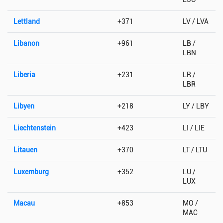
Lettland
+371
LV / LVA
Libanon
+961
LB /
LBN
Liberia
+231
LR /
LBR
Libyen
+218
LY / LBY
Liechtenstein
+423
LI / LIE
Litauen
+370
LT / LTU
Luxemburg
+352
LU /
LUX
Macau
+853
MO /
MAC