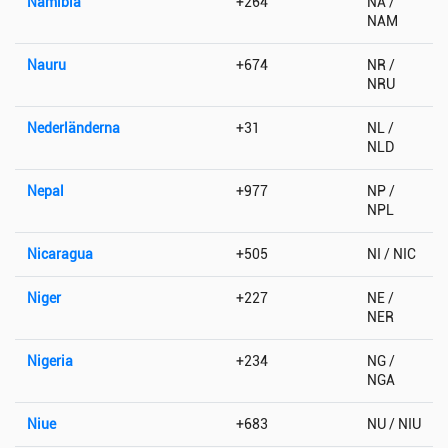
Namibia
+264
NA /
NAM
Nauru
+674
NR /
NRU
Nederländerna
+31
NL /
NLD
Nepal
+977
NP /
NPL
Nicaragua
+505
NI / NIC
Niger
+227
NE /
NER
Nigeria
+234
NG /
NGA
Niue
+683
NU / NIU