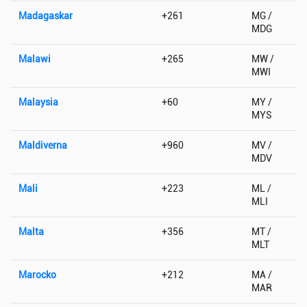
Madagaskar
+261
MG /
MDG
Malawi
+265
MW /
MWI
Malaysia
+60
MY /
MYS
Maldiverna
+960
MV /
MDV
Mali
+223
ML /
MLI
Malta
+356
MT /
MLT
Marocko
+212
MA /
MAR