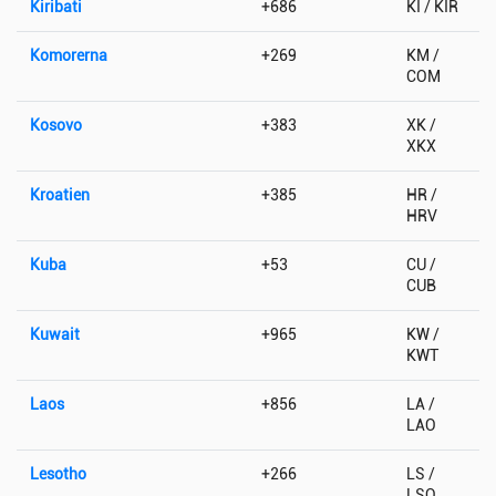
Kiribati
+686
KI / KIR
Komorerna
+269
KM /
COM
Kosovo
+383
XK /
XKX
Kroatien
+385
HR /
HRV
Kuba
+53
CU /
CUB
Kuwait
+965
KW /
KWT
Laos
+856
LA /
LAO
Lesotho
+266
LS /
LSO