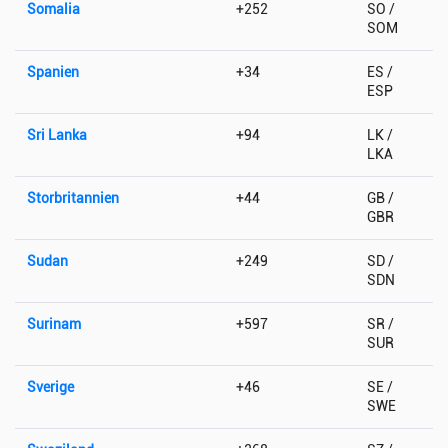
Somalia
+252
SO /
SOM
Spanien
+34
ES /
ESP
Sri Lanka
+94
LK /
LKA
Storbritannien
+44
GB /
GBR
Sudan
+249
SD /
SDN
Surinam
+597
SR /
SUR
Sverige
+46
SE /
SWE