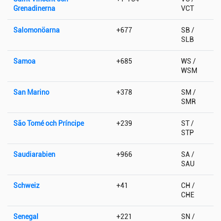
Grenadinerna
VCT
Salomonöarna
+677
SB /
SLB
Samoa
+685
WS /
WSM
San Marino
+378
SM /
SMR
São Tomé och Príncipe
+239
ST /
STP
Saudiarabien
+966
SA /
SAU
Schweiz
+41
CH /
CHE
Senegal
+221
SN /