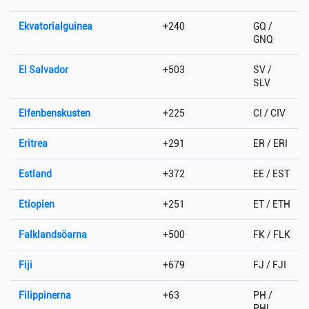
Ekvatorialguinea
+240
GQ /
GNQ
El Salvador
+503
SV /
SLV
Elfenbenskusten
+225
CI / CIV
Eritrea
+291
ER / ERI
Estland
+372
EE / EST
Etiopien
+251
ET / ETH
Falklandsöarna
+500
FK / FLK
Fiji
+679
FJ / FJI
Filippinerna
+63
PH /
PHL