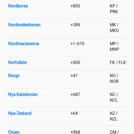
Nordkorea
+850
KP /
PRK
Nordmakedonien
+389
MK /
MKD
Nordmarianerna
+1-670
MP /
MNP
Norfolkön
+500
FK / FLK
Norge
+47
NO /
NOR
Nya Kaledonien
+687
NC /
NCL
Nya Zeeland
+64
NZ /
NZL
Oman
+968
OM /