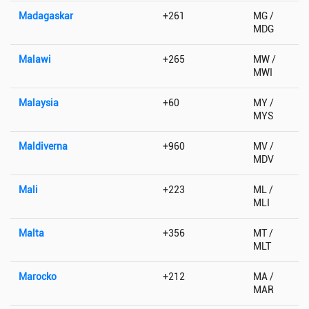
Madagaskar
+261
MG /
MDG
Malawi
+265
MW /
MWI
Malaysia
+60
MY /
MYS
Maldiverna
+960
MV /
MDV
Mali
+223
ML /
MLI
Malta
+356
MT /
MLT
Marocko
+212
MA /
MAR