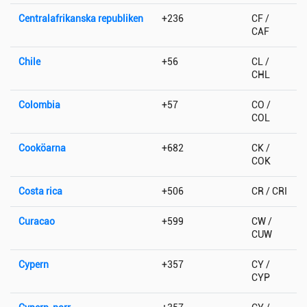
Centralafrikanska republiken
+236
CF /
CAF
Chile
+56
CL /
CHL
Colombia
+57
CO /
COL
Cooköarna
+682
CK /
COK
Costa rica
+506
CR / CRI
Curacao
+599
CW /
CUW
Cypern
+357
CY /
CYP