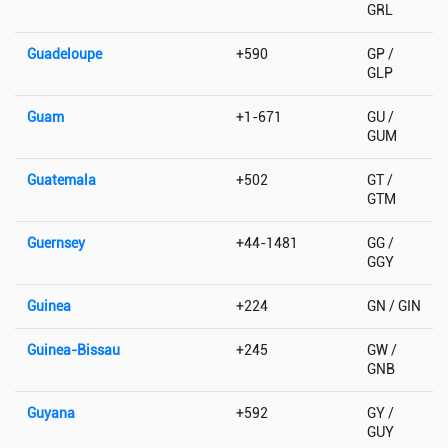
GRL
Guadeloupe
+590
GP /
GLP
Guam
+1-671
GU /
GUM
Guatemala
+502
GT /
GTM
Guernsey
+44-1481
GG /
GGY
Guinea
+224
GN / GIN
Guinea-Bissau
+245
GW /
GNB
Guyana
+592
GY /
GUY