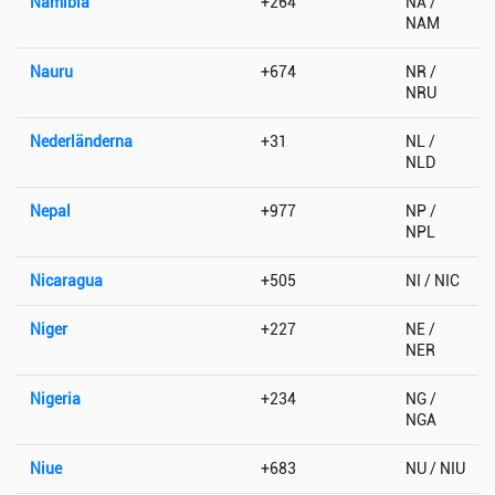
Namibia
+264
NA /
NAM
Nauru
+674
NR /
NRU
Nederländerna
+31
NL /
NLD
Nepal
+977
NP /
NPL
Nicaragua
+505
NI / NIC
Niger
+227
NE /
NER
Nigeria
+234
NG /
NGA
Niue
+683
NU / NIU