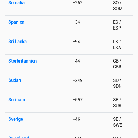
Somalia
+252
SO /
SOM
Spanien
+34
ES /
ESP
Sri Lanka
+94
LK /
LKA
Storbritannien
+44
GB /
GBR
Sudan
+249
SD /
SDN
Surinam
+597
SR /
SUR
Sverige
+46
SE /
SWE