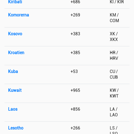
Kiribati
+686
KI / KIR
Komorerna
+269
KM /
COM
Kosovo
+383
XK /
XKX
Kroatien
+385
HR /
HRV
Kuba
+53
CU /
CUB
Kuwait
+965
KW /
KWT
Laos
+856
LA /
LAO
Lesotho
+266
LS /
LSO