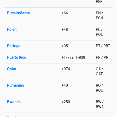
PER
Pitcairnöarna
+64
PN /
PCN
Polen
+48
PL /
POL
Portugal
+351
PT / PRT
Puerto Rico
+1-787, 1-939
PR / PRI
Qatar
+974
QA /
QAT
Rumänien
+40
RO /
ROU
Rwanda
+250
RW /
RWA