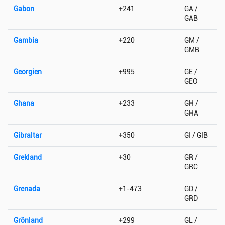
Gabon
+241
GA /
GAB
Gambia
+220
GM /
GMB
Georgien
+995
GE /
GEO
Ghana
+233
GH /
GHA
Gibraltar
+350
GI / GIB
Grekland
+30
GR /
GRC
Grenada
+1-473
GD /
GRD
Grönland
+299
GL /