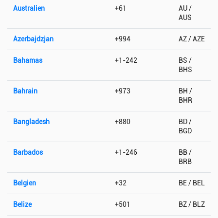
Australien
+61
AU /
AUS
Azerbajdzjan
+994
AZ / AZE
Bahamas
+1-242
BS /
BHS
Bahrain
+973
BH /
BHR
Bangladesh
+880
BD /
BGD
Barbados
+1-246
BB /
BRB
Belgien
+32
BE / BEL
Belize
+501
BZ / BLZ