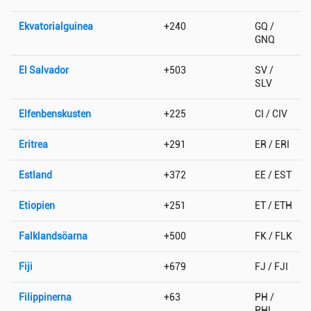
Ekvatorialguinea
+240
GQ /
GNQ
El Salvador
+503
SV /
SLV
Elfenbenskusten
+225
CI / CIV
Eritrea
+291
ER / ERI
Estland
+372
EE / EST
Etiopien
+251
ET / ETH
Falklandsöarna
+500
FK / FLK
Fiji
+679
FJ / FJI
Filippinerna
+63
PH /
PHL