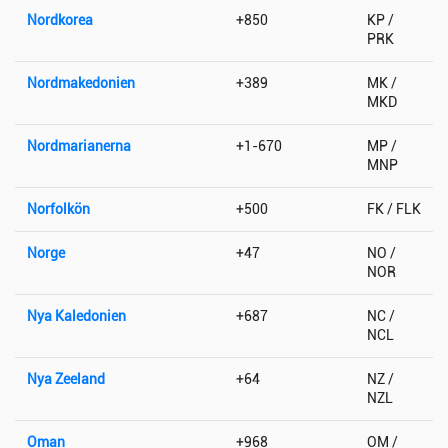
Nordkorea
+850
KP /
PRK
Nordmakedonien
+389
MK /
MKD
Nordmarianerna
+1-670
MP /
MNP
Norfolkön
+500
FK / FLK
Norge
+47
NO /
NOR
Nya Kaledonien
+687
NC /
NCL
Nya Zeeland
+64
NZ /
NZL
Oman
+968
OM /