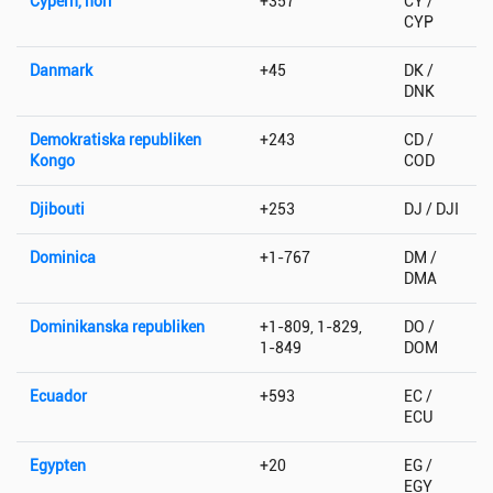
Cypern, norr
+357
CY /
CYP
Danmark
+45
DK /
DNK
Demokratiska republiken
+243
CD /
Kongo
COD
Djibouti
+253
DJ / DJI
Dominica
+1-767
DM /
DMA
Dominikanska republiken
+1-809, 1-829,
DO /
1-849
DOM
Ecuador
+593
EC /
ECU
Egypten
+20
EG /
EGY