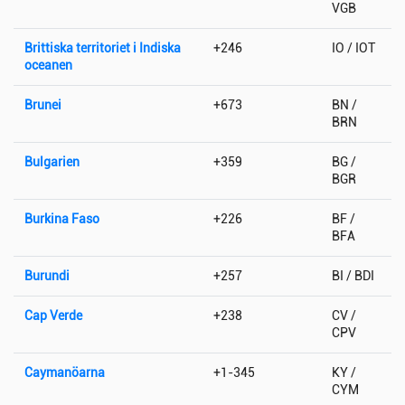
VGB
Brittiska territoriet i Indiska
+246
IO / IOT
oceanen
Brunei
+673
BN /
BRN
Bulgarien
+359
BG /
BGR
Burkina Faso
+226
BF /
BFA
Burundi
+257
BI / BDI
Cap Verde
+238
CV /
CPV
Caymanöarna
+1-345
KY /
CYM