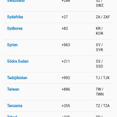
Swaziland
+268
SZ /
SWZ
Sydafrika
+27
ZA / ZAF
Sydkorea
+82
KR /
KOR
Syrien
+963
SY /
SYR
Södra Sudan
+211
SS /
SSD
Tadzjikistan
+992
TJ / TJK
Taiwan
+886
TW /
TWN
Tanzania
+255
TZ / TZA