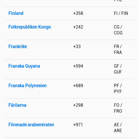
Finland
+358
FI / FIN
Folkrepubliken Kongo
+242
CG /
COG
Frankrike
+33
FR /
FRA
Franska Guyana
+594
GF /
GUF
Franska Polynesien
+689
PF /
PYF
Färöarna
+298
FO /
FRO
Förenade arabemiraten
+971
AE /
ARE