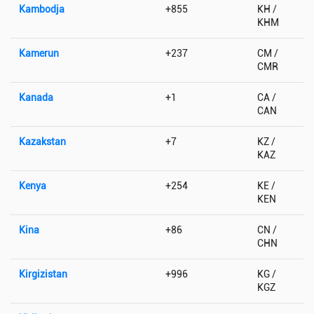
Kambodja
+855
KH /
KHM
Kamerun
+237
CM /
CMR
Kanada
+1
CA /
CAN
Kazakstan
+7
KZ /
KAZ
Kenya
+254
KE /
KEN
Kina
+86
CN /
CHN
Kirgizistan
+996
KG /
KGZ