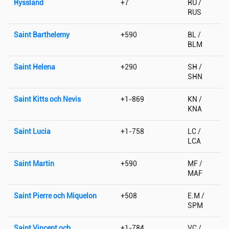
Ryssland
+7
RU /
RUS
Saint Barthelemy
+590
BL /
BLM
Saint Helena
+290
SH /
SHN
Saint Kitts och Nevis
+1-869
KN /
KNA
Saint Lucia
+1-758
LC /
LCA
Saint Martin
+590
MF /
MAF
Saint Pierre och Miquelon
+508
E.M /
SPM
Saint Vincent och
+1-784
VC /