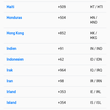
Haiti
+509
HT / HTI
Honduras
+504
HN /
HND
Hong Kong
+852
HK /
HKG
Indien
+91
IN / IND
Indonesien
+62
ID / IDN
Irak
+964
IQ / IRQ
Iran
+98
IR / IRN
Irland
+353
IE / IRL
Island
+354
IS / ISL