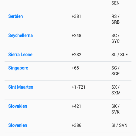
SEN
Serbien
+381
RS /
SRB
Seychellerna
+248
SC /
SYC
Sierra Leone
+232
SL / SLE
Singapore
+65
SG /
SGP
Sint Maarten
+1-721
SX /
SXM
Slovakien
+421
SK /
SVK
Slovenien
+386
SI / SVN