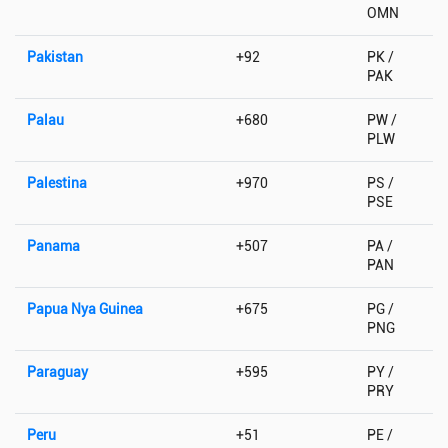
OMN
Pakistan
+92
PK /
PAK
Palau
+680
PW /
PLW
Palestina
+970
PS /
PSE
Panama
+507
PA /
PAN
Papua Nya Guinea
+675
PG /
PNG
Paraguay
+595
PY /
PRY
Peru
+51
PE /