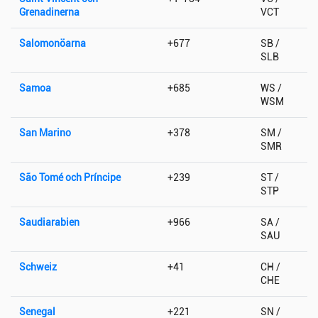
Grenadinerna
VCT
Salomonöarna
+677
SB /
SLB
Samoa
+685
WS /
WSM
San Marino
+378
SM /
SMR
São Tomé och Príncipe
+239
ST /
STP
Saudiarabien
+966
SA /
SAU
Schweiz
+41
CH /
CHE
Senegal
+221
SN /