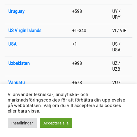
Uruguay
+598
UY /
URY
US Virgin Islands
+1-340
VI / VIR
USA
+1
US /
USA
Uzbekistan
+998
UZ /
UZB
Vanuatu
+678
VU /
VUT
Vi använder tekniska-, analytiska- och
marknadsföringscookies för att förbättra din upplevelse
Vatikanstaten
+379
VA / VAT
på webbplatsen. Välj om du vill acceptera alla cookies
eller bara vissa..
Venezuela
+58
VE /
VEN
Inställningar
Acceptera alla
Vietnam
+84
VN /