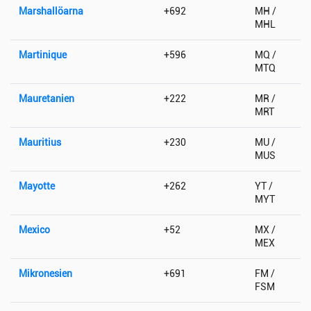
Marshallöarna
+692
MH /
MHL
Martinique
+596
MQ /
MTQ
Mauretanien
+222
MR /
MRT
Mauritius
+230
MU /
MUS
Mayotte
+262
YT /
MYT
Mexico
+52
MX /
MEX
Mikronesien
+691
FM /
FSM