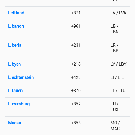
Lettland
+371
LV / LVA
Libanon
+961
LB /
LBN
Liberia
+231
LR /
LBR
Libyen
+218
LY / LBY
Liechtenstein
+423
LI / LIE
Litauen
+370
LT / LTU
Luxemburg
+352
LU /
LUX
Macau
+853
MO /
MAC