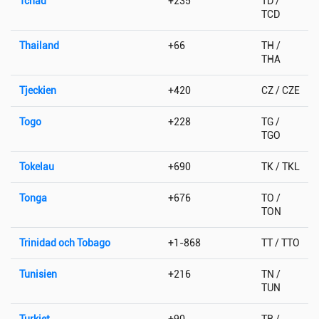
Tchad
+235
TD /
TCD
Thailand
+66
TH /
THA
Tjeckien
+420
CZ / CZE
Togo
+228
TG /
TGO
Tokelau
+690
TK / TKL
Tonga
+676
TO /
TON
Trinidad och Tobago
+1-868
TT / TTO
Tunisien
+216
TN /
TUN
Turkiet
+90
TR /