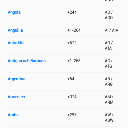
Angola
+244
AO /
AGO
Anguilla
+1-264
AI / AIA
Antarktis
+672
AQ /
ATA
Antigua och Barbuda
+1-268
AG /
ATG
Argentina
+54
AR /
ARG
Armenien
+374
AM /
ARM
Aruba
+297
AW /
ABW