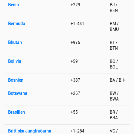
Benin
+229
BJ /
BEN
Bermuda
+1-441
BM /
BMU
Bhutan
+975
BT /
BTN
Bolivia
+591
BO /
BOL
Bosnien
+387
BA / BIH
Botswana
+267
BW /
BWA
Brasilien
+55
BR /
BRA
Brittiska Jungfruöarna
+1-284
VG /