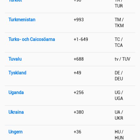
TUR
Turkmenistan
+993
TM /
TKM
Turks- och Caicosöarna
+1-649
TC /
TCA
Tuvalu
+688
tv / TUV
Tyskland
+49
DE /
DEU
Uganda
+256
UG /
UGA
Ukraina
+380
UA /
UKR
Ungern
+36
HU /
HUN