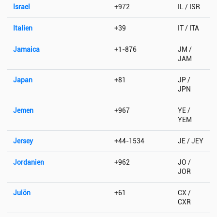
Israel
+972
IL / ISR
Italien
+39
IT / ITA
Jamaica
+1-876
JM /
JAM
Japan
+81
JP /
JPN
Jemen
+967
YE /
YEM
Jersey
+44-1534
JE / JEY
Jordanien
+962
JO /
JOR
Julön
+61
CX /
CXR