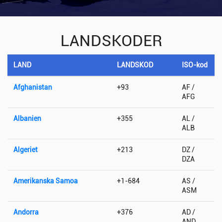
LANDSKODER
LAND
LANDSKOD
ISO-kod
Afghanistan
+93
AF /
AFG
Albanien
+355
AL /
ALB
Algeriet
+213
DZ /
DZA
Amerikanska Samoa
+1-684
AS /
ASM
Andorra
+376
AD /
AND