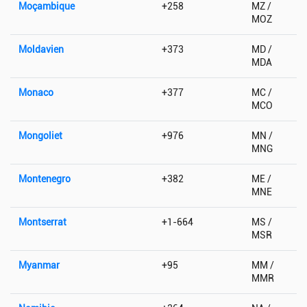
Moçambique
+258
MZ /
MOZ
Moldavien
+373
MD /
MDA
Monaco
+377
MC /
MCO
Mongoliet
+976
MN /
MNG
Montenegro
+382
ME /
MNE
Montserrat
+1-664
MS /
MSR
Myanmar
+95
MM /
MMR