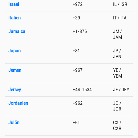
Israel
+972
IL / ISR
Italien
+39
IT / ITA
Jamaica
+1-876
JM /
JAM
Japan
+81
JP /
JPN
Jemen
+967
YE /
YEM
Jersey
+44-1534
JE / JEY
Jordanien
+962
JO /
JOR
Julön
+61
CX /
CXR