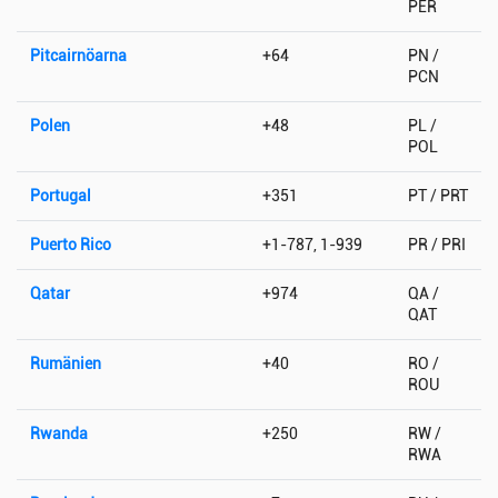
PER
Pitcairnöarna
+64
PN /
PCN
Polen
+48
PL /
POL
Portugal
+351
PT / PRT
Puerto Rico
+1-787, 1-939
PR / PRI
Qatar
+974
QA /
QAT
Rumänien
+40
RO /
ROU
Rwanda
+250
RW /
RWA