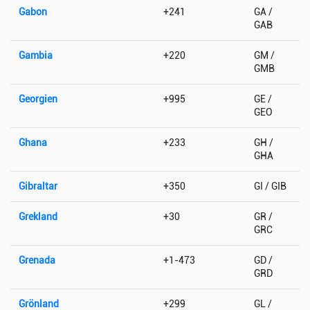
Gabon
+241
GA /
GAB
Gambia
+220
GM /
GMB
Georgien
+995
GE /
GEO
Ghana
+233
GH /
GHA
Gibraltar
+350
GI / GIB
Grekland
+30
GR /
GRC
Grenada
+1-473
GD /
GRD
Grönland
+299
GL /