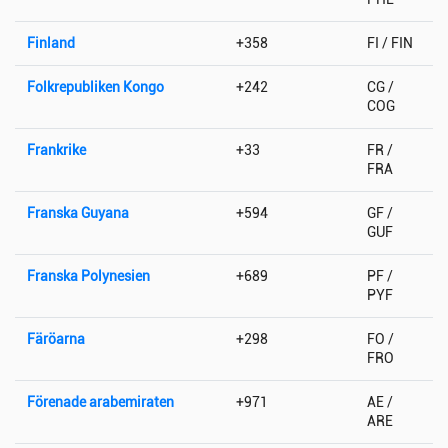
Finland
+358
FI / FIN
Folkrepubliken Kongo
+242
CG /
COG
Frankrike
+33
FR /
FRA
Franska Guyana
+594
GF /
GUF
Franska Polynesien
+689
PF /
PYF
Färöarna
+298
FO /
FRO
Förenade arabemiraten
+971
AE /
ARE