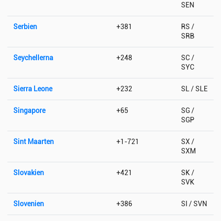
SEN
Serbien
+381
RS /
SRB
Seychellerna
+248
SC /
SYC
Sierra Leone
+232
SL / SLE
Singapore
+65
SG /
SGP
Sint Maarten
+1-721
SX /
SXM
Slovakien
+421
SK /
SVK
Slovenien
+386
SI / SVN