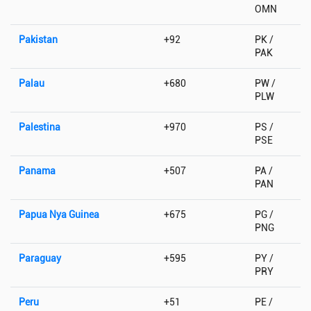
OMN
Pakistan
+92
PK /
PAK
Palau
+680
PW /
PLW
Palestina
+970
PS /
PSE
Panama
+507
PA /
PAN
Papua Nya Guinea
+675
PG /
PNG
Paraguay
+595
PY /
PRY
Peru
+51
PE /