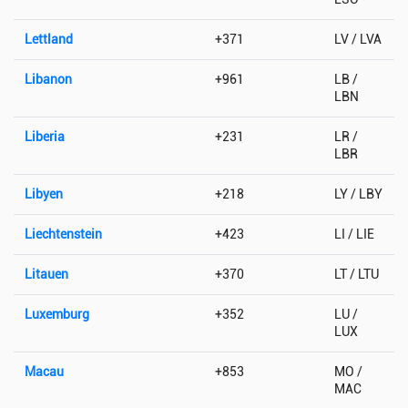
Lettland
+371
LV / LVA
Libanon
+961
LB /
LBN
Liberia
+231
LR /
LBR
Libyen
+218
LY / LBY
Liechtenstein
+423
LI / LIE
Litauen
+370
LT / LTU
Luxemburg
+352
LU /
LUX
Macau
+853
MO /
MAC