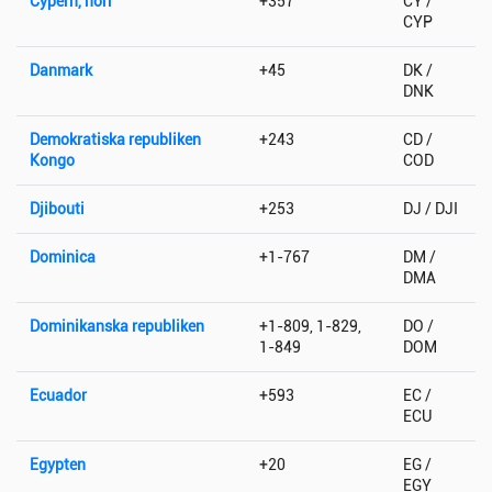
Cypern, norr
+357
CY /
CYP
Danmark
+45
DK /
DNK
Demokratiska republiken
+243
CD /
Kongo
COD
Djibouti
+253
DJ / DJI
Dominica
+1-767
DM /
DMA
Dominikanska republiken
+1-809, 1-829,
DO /
1-849
DOM
Ecuador
+593
EC /
ECU
Egypten
+20
EG /
EGY