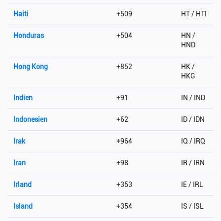
Haiti
+509
HT / HTI
Honduras
+504
HN /
HND
Hong Kong
+852
HK /
HKG
Indien
+91
IN / IND
Indonesien
+62
ID / IDN
Irak
+964
IQ / IRQ
Iran
+98
IR / IRN
Irland
+353
IE / IRL
Island
+354
IS / ISL