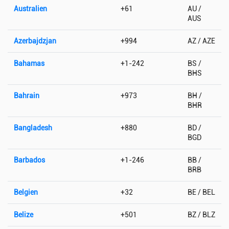
Australien
+61
AU /
AUS
Azerbajdzjan
+994
AZ / AZE
Bahamas
+1-242
BS /
BHS
Bahrain
+973
BH /
BHR
Bangladesh
+880
BD /
BGD
Barbados
+1-246
BB /
BRB
Belgien
+32
BE / BEL
Belize
+501
BZ / BLZ