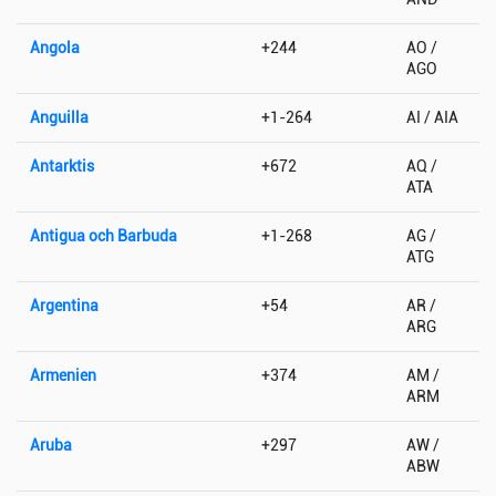
Angola
+244
AO /
AGO
Anguilla
+1-264
AI / AIA
Antarktis
+672
AQ /
ATA
Antigua och Barbuda
+1-268
AG /
ATG
Argentina
+54
AR /
ARG
Armenien
+374
AM /
ARM
Aruba
+297
AW /
ABW