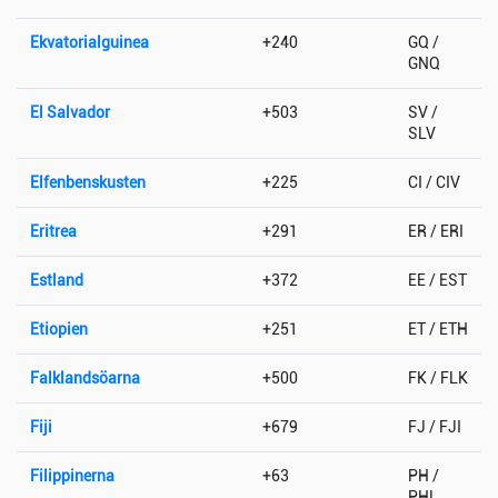
Ekvatorialguinea
+240
GQ /
GNQ
El Salvador
+503
SV /
SLV
Elfenbenskusten
+225
CI / CIV
Eritrea
+291
ER / ERI
Estland
+372
EE / EST
Etiopien
+251
ET / ETH
Falklandsöarna
+500
FK / FLK
Fiji
+679
FJ / FJI
Filippinerna
+63
PH /
PHL