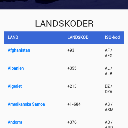
LANDSKODER
LAND
LANDSKOD
ISO-kod
Afghanistan
+93
AF /
AFG
Albanien
+355
AL /
ALB
Algeriet
+213
DZ /
DZA
Amerikanska Samoa
+1-684
AS /
ASM
Andorra
+376
AD /
AND