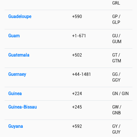
GRL
Guadeloupe
+590
GP /
GLP
Guam
+1-671
GU /
GUM
Guatemala
+502
GT /
GTM
Guernsey
+44-1481
GG /
GGY
Guinea
+224
GN / GIN
Guinea-Bissau
+245
GW /
GNB
Guyana
+592
GY /
GUY