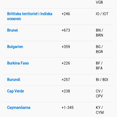
VGB
Brittiska territoriet i Indiska
+246
IO / IOT
oceanen
Brunei
+673
BN /
BRN
Bulgarien
+359
BG /
BGR
Burkina Faso
+226
BF /
BFA
Burundi
+257
BI / BDI
Cap Verde
+238
CV /
CPV
Caymanöarna
+1-345
KY /
CYM