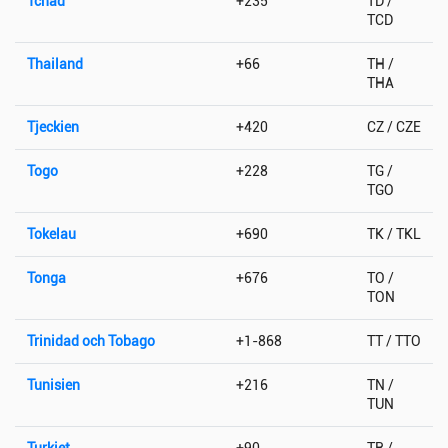
Tchad
+235
TD /
TCD
Thailand
+66
TH /
THA
Tjeckien
+420
CZ / CZE
Togo
+228
TG /
TGO
Tokelau
+690
TK / TKL
Tonga
+676
TO /
TON
Trinidad och Tobago
+1-868
TT / TTO
Tunisien
+216
TN /
TUN
Turkiet
+90
TR /