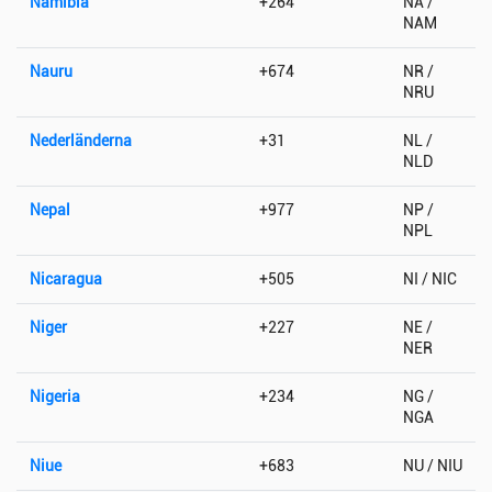
Namibia
+264
NA /
NAM
Nauru
+674
NR /
NRU
Nederländerna
+31
NL /
NLD
Nepal
+977
NP /
NPL
Nicaragua
+505
NI / NIC
Niger
+227
NE /
NER
Nigeria
+234
NG /
NGA
Niue
+683
NU / NIU