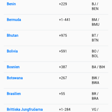
Benin
+229
BJ /
BEN
Bermuda
+1-441
BM /
BMU
Bhutan
+975
BT /
BTN
Bolivia
+591
BO /
BOL
Bosnien
+387
BA / BIH
Botswana
+267
BW /
BWA
Brasilien
+55
BR /
BRA
Brittiska Jungfruöarna
+1-284
VG /