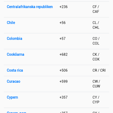
Centralafrikanska republiken
+236
CF /
CAF
Chile
+56
CL /
CHL
Colombia
+57
CO /
COL
Cooköarna
+682
CK /
COK
Costa rica
+506
CR / CRI
Curacao
+599
CW /
CUW
Cypern
+357
CY /
CYP