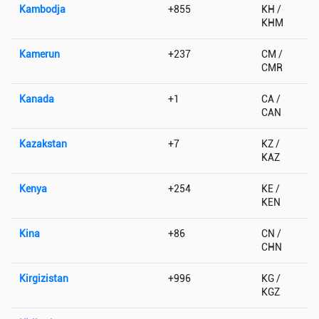
Kambodja
+855
KH /
KHM
Kamerun
+237
CM /
CMR
Kanada
+1
CA /
CAN
Kazakstan
+7
KZ /
KAZ
Kenya
+254
KE /
KEN
Kina
+86
CN /
CHN
Kirgizistan
+996
KG /
KGZ