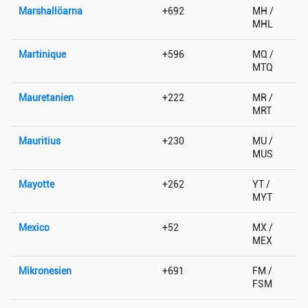
Marshallöarna
+692
MH /
MHL
Martinique
+596
MQ /
MTQ
Mauretanien
+222
MR /
MRT
Mauritius
+230
MU /
MUS
Mayotte
+262
YT /
MYT
Mexico
+52
MX /
MEX
Mikronesien
+691
FM /
FSM