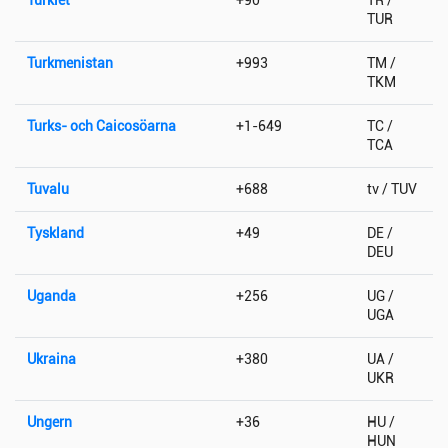
TUR
Turkmenistan
+993
TM /
TKM
Turks- och Caicosöarna
+1-649
TC /
TCA
Tuvalu
+688
tv / TUV
Tyskland
+49
DE /
DEU
Uganda
+256
UG /
UGA
Ukraina
+380
UA /
UKR
Ungern
+36
HU /
HUN