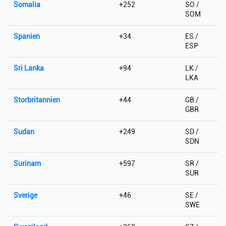
Somalia
+252
SO /
SOM
Spanien
+34
ES /
ESP
Sri Lanka
+94
LK /
LKA
Storbritannien
+44
GB /
GBR
Sudan
+249
SD /
SDN
Surinam
+597
SR /
SUR
Sverige
+46
SE /
SWE