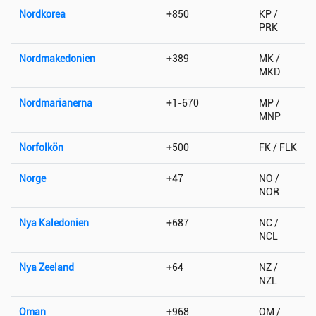
Nordkorea
+850
KP /
PRK
Nordmakedonien
+389
MK /
MKD
Nordmarianerna
+1-670
MP /
MNP
Norfolkön
+500
FK / FLK
Norge
+47
NO /
NOR
Nya Kaledonien
+687
NC /
NCL
Nya Zeeland
+64
NZ /
NZL
Oman
+968
OM /