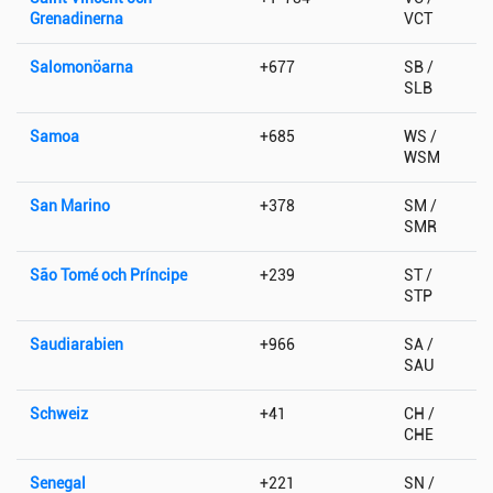
Grenadinerna
VCT
Salomonöarna
+677
SB /
SLB
Samoa
+685
WS /
WSM
San Marino
+378
SM /
SMR
São Tomé och Príncipe
+239
ST /
STP
Saudiarabien
+966
SA /
SAU
Schweiz
+41
CH /
CHE
Senegal
+221
SN /