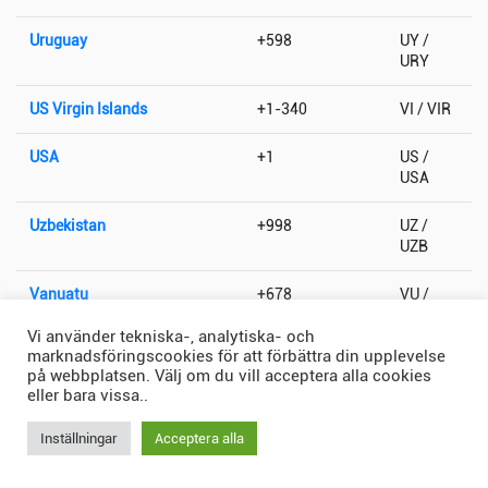
Uruguay
+598
UY /
URY
US Virgin Islands
+1-340
VI / VIR
USA
+1
US /
USA
Uzbekistan
+998
UZ /
UZB
Vanuatu
+678
VU /
VUT
Vi använder tekniska-, analytiska- och
marknadsföringscookies för att förbättra din upplevelse
Vatikanstaten
+379
VA / VAT
på webbplatsen. Välj om du vill acceptera alla cookies
eller bara vissa..
Venezuela
+58
VE /
VEN
Inställningar
Acceptera alla
Vietnam
+84
VN /