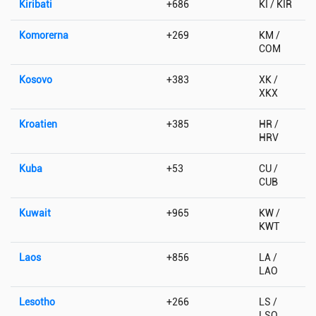
Kiribati
+686
KI / KIR
Komorerna
+269
KM /
COM
Kosovo
+383
XK /
XKX
Kroatien
+385
HR /
HRV
Kuba
+53
CU /
CUB
Kuwait
+965
KW /
KWT
Laos
+856
LA /
LAO
Lesotho
+266
LS /
LSO