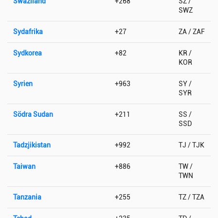
Swaziland
+268
SZ /
SWZ
Sydafrika
+27
ZA / ZAF
Sydkorea
+82
KR /
KOR
Syrien
+963
SY /
SYR
Södra Sudan
+211
SS /
SSD
Tadzjikistan
+992
TJ / TJK
Taiwan
+886
TW /
TWN
Tanzania
+255
TZ / TZA