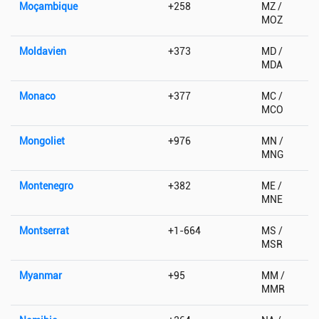
Moçambique
+258
MZ /
MOZ
Moldavien
+373
MD /
MDA
Monaco
+377
MC /
MCO
Mongoliet
+976
MN /
MNG
Montenegro
+382
ME /
MNE
Montserrat
+1-664
MS /
MSR
Myanmar
+95
MM /
MMR