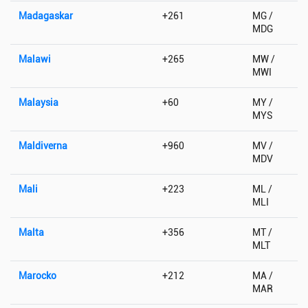
Madagaskar
+261
MG /
MDG
Malawi
+265
MW /
MWI
Malaysia
+60
MY /
MYS
Maldiverna
+960
MV /
MDV
Mali
+223
ML /
MLI
Malta
+356
MT /
MLT
Marocko
+212
MA /
MAR