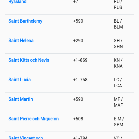
Ryssland
+7
RU /
RUS
Saint Barthelemy
+590
BL /
BLM
Saint Helena
+290
SH /
SHN
Saint Kitts och Nevis
+1-869
KN /
KNA
Saint Lucia
+1-758
LC /
LCA
Saint Martin
+590
MF /
MAF
Saint Pierre och Miquelon
+508
E.M /
SPM
Saint Vincent och
+1-784
VC /