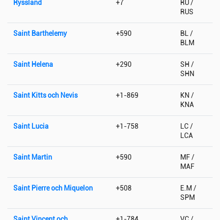
Ryssland
+7
RU /
RUS
Saint Barthelemy
+590
BL /
BLM
Saint Helena
+290
SH /
SHN
Saint Kitts och Nevis
+1-869
KN /
KNA
Saint Lucia
+1-758
LC /
LCA
Saint Martin
+590
MF /
MAF
Saint Pierre och Miquelon
+508
E.M /
SPM
Saint Vincent och
+1-784
VC /