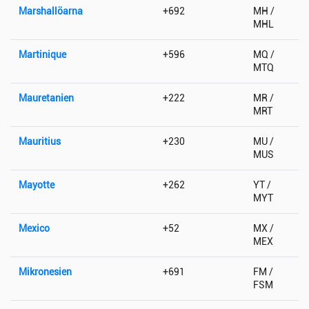
Marshallöarna
+692
MH /
MHL
Martinique
+596
MQ /
MTQ
Mauretanien
+222
MR /
MRT
Mauritius
+230
MU /
MUS
Mayotte
+262
YT /
MYT
Mexico
+52
MX /
MEX
Mikronesien
+691
FM /
FSM