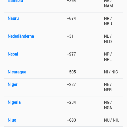
Namibia
+264
NA /
NAM
Nauru
+674
NR /
NRU
Nederländerna
+31
NL /
NLD
Nepal
+977
NP /
NPL
Nicaragua
+505
NI / NIC
Niger
+227
NE /
NER
Nigeria
+234
NG /
NGA
Niue
+683
NU / NIU