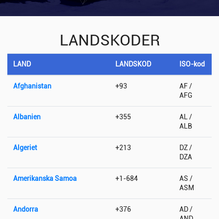
LANDSKODER
LAND
LANDSKOD
ISO-kod
Afghanistan
+93
AF /
AFG
Albanien
+355
AL /
ALB
Algeriet
+213
DZ /
DZA
Amerikanska Samoa
+1-684
AS /
ASM
Andorra
+376
AD /
AND