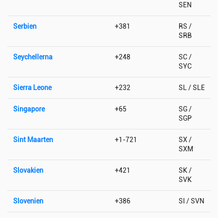
SEN
Serbien
+381
RS /
SRB
Seychellerna
+248
SC /
SYC
Sierra Leone
+232
SL / SLE
Singapore
+65
SG /
SGP
Sint Maarten
+1-721
SX /
SXM
Slovakien
+421
SK /
SVK
Slovenien
+386
SI / SVN