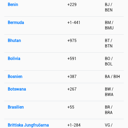
Benin
+229
BJ /
BEN
Bermuda
+1-441
BM /
BMU
Bhutan
+975
BT /
BTN
Bolivia
+591
BO /
BOL
Bosnien
+387
BA / BIH
Botswana
+267
BW /
BWA
Brasilien
+55
BR /
BRA
Brittiska Jungfruöarna
+1-284
VG /