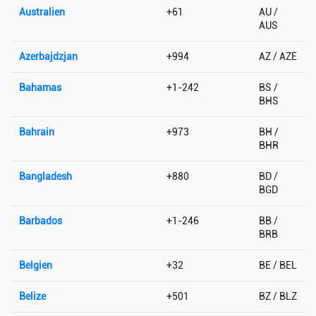
Australien
+61
AU /
AUS
Azerbajdzjan
+994
AZ / AZE
Bahamas
+1-242
BS /
BHS
Bahrain
+973
BH /
BHR
Bangladesh
+880
BD /
BGD
Barbados
+1-246
BB /
BRB
Belgien
+32
BE / BEL
Belize
+501
BZ / BLZ