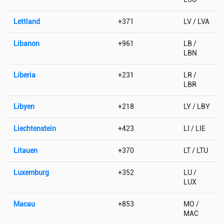
Lettland
+371
LV / LVA
Libanon
+961
LB /
LBN
Liberia
+231
LR /
LBR
Libyen
+218
LY / LBY
Liechtenstein
+423
LI / LIE
Litauen
+370
LT / LTU
Luxemburg
+352
LU /
LUX
Macau
+853
MO /
MAC