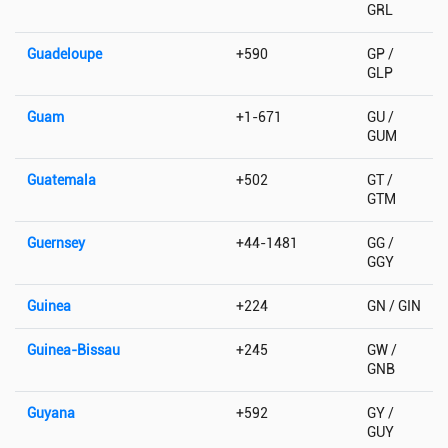
GRL
Guadeloupe
+590
GP /
GLP
Guam
+1-671
GU /
GUM
Guatemala
+502
GT /
GTM
Guernsey
+44-1481
GG /
GGY
Guinea
+224
GN / GIN
Guinea-Bissau
+245
GW /
GNB
Guyana
+592
GY /
GUY