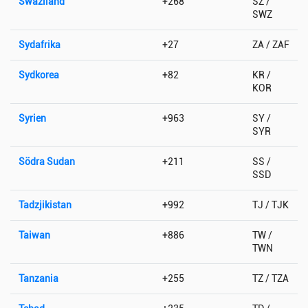
Swaziland
+268
SZ /
SWZ
Sydafrika
+27
ZA / ZAF
Sydkorea
+82
KR /
KOR
Syrien
+963
SY /
SYR
Södra Sudan
+211
SS /
SSD
Tadzjikistan
+992
TJ / TJK
Taiwan
+886
TW /
TWN
Tanzania
+255
TZ / TZA