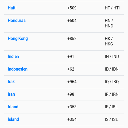
Haiti
+509
HT / HTI
Honduras
+504
HN /
HND
Hong Kong
+852
HK /
HKG
Indien
+91
IN / IND
Indonesien
+62
ID / IDN
Irak
+964
IQ / IRQ
Iran
+98
IR / IRN
Irland
+353
IE / IRL
Island
+354
IS / ISL