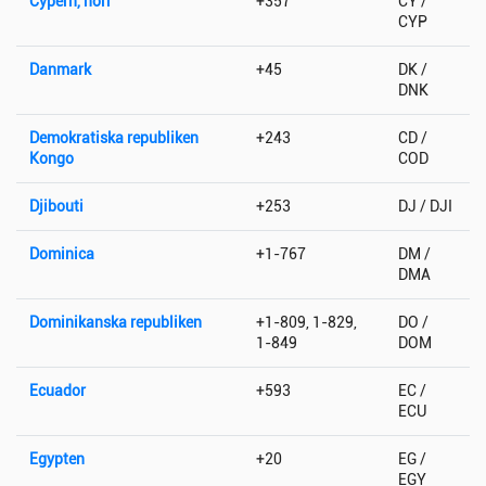
Cypern, norr
+357
CY /
CYP
Danmark
+45
DK /
DNK
Demokratiska republiken
+243
CD /
Kongo
COD
Djibouti
+253
DJ / DJI
Dominica
+1-767
DM /
DMA
Dominikanska republiken
+1-809, 1-829,
DO /
1-849
DOM
Ecuador
+593
EC /
ECU
Egypten
+20
EG /
EGY