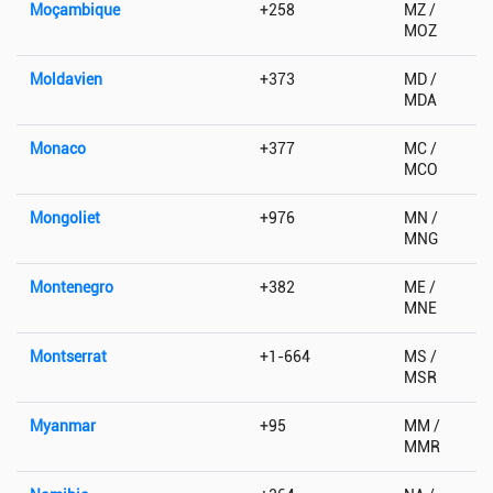
Moçambique
+258
MZ /
MOZ
Moldavien
+373
MD /
MDA
Monaco
+377
MC /
MCO
Mongoliet
+976
MN /
MNG
Montenegro
+382
ME /
MNE
Montserrat
+1-664
MS /
MSR
Myanmar
+95
MM /
MMR