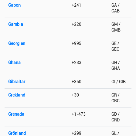
Gabon
+241
GA /
GAB
Gambia
+220
GM /
GMB
Georgien
+995
GE /
GEO
Ghana
+233
GH /
GHA
Gibraltar
+350
GI / GIB
Grekland
+30
GR /
GRC
Grenada
+1-473
GD /
GRD
Grönland
+299
GL /