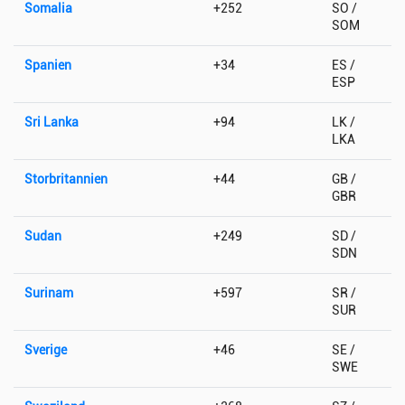
Somalia
+252
SO /
SOM
Spanien
+34
ES /
ESP
Sri Lanka
+94
LK /
LKA
Storbritannien
+44
GB /
GBR
Sudan
+249
SD /
SDN
Surinam
+597
SR /
SUR
Sverige
+46
SE /
SWE