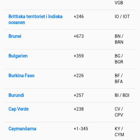
VGB
Brittiska territoriet i Indiska
+246
IO / IOT
oceanen
Brunei
+673
BN /
BRN
Bulgarien
+359
BG /
BGR
Burkina Faso
+226
BF /
BFA
Burundi
+257
BI / BDI
Cap Verde
+238
CV /
CPV
Caymanöarna
+1-345
KY /
CYM