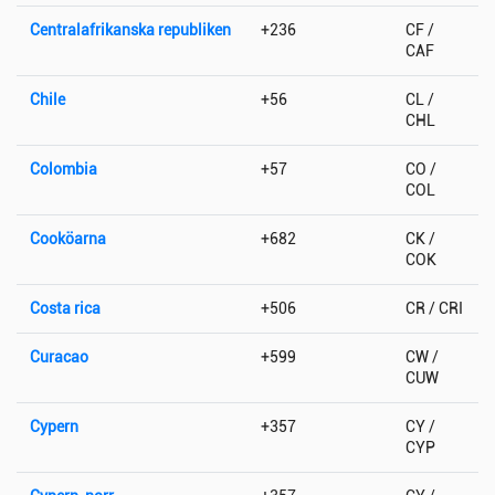
Centralafrikanska republiken
+236
CF /
CAF
Chile
+56
CL /
CHL
Colombia
+57
CO /
COL
Cooköarna
+682
CK /
COK
Costa rica
+506
CR / CRI
Curacao
+599
CW /
CUW
Cypern
+357
CY /
CYP