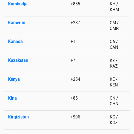
Kambodja
+855
KH /
KHM
Kamerun
+237
CM /
CMR
Kanada
+1
CA /
CAN
Kazakstan
+7
KZ /
KAZ
Kenya
+254
KE /
KEN
Kina
+86
CN /
CHN
Kirgizistan
+996
KG /
KGZ