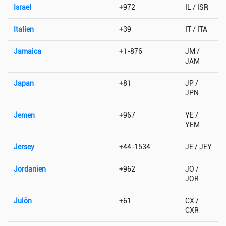
Israel
+972
IL / ISR
Italien
+39
IT / ITA
Jamaica
+1-876
JM /
JAM
Japan
+81
JP /
JPN
Jemen
+967
YE /
YEM
Jersey
+44-1534
JE / JEY
Jordanien
+962
JO /
JOR
Julön
+61
CX /
CXR