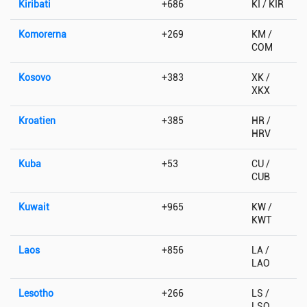
Kiribati
+686
KI / KIR
Komorerna
+269
KM /
COM
Kosovo
+383
XK /
XKX
Kroatien
+385
HR /
HRV
Kuba
+53
CU /
CUB
Kuwait
+965
KW /
KWT
Laos
+856
LA /
LAO
Lesotho
+266
LS /
LSO