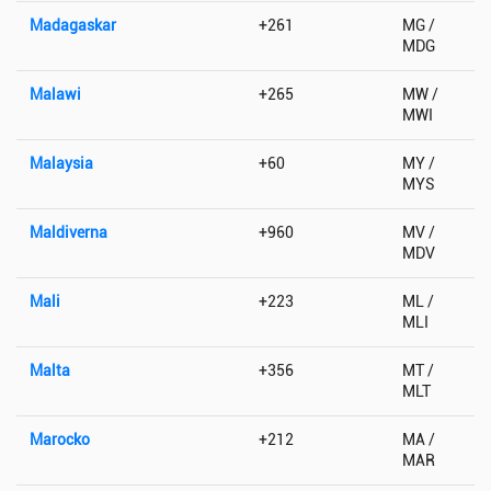
Madagaskar
+261
MG /
MDG
Malawi
+265
MW /
MWI
Malaysia
+60
MY /
MYS
Maldiverna
+960
MV /
MDV
Mali
+223
ML /
MLI
Malta
+356
MT /
MLT
Marocko
+212
MA /
MAR