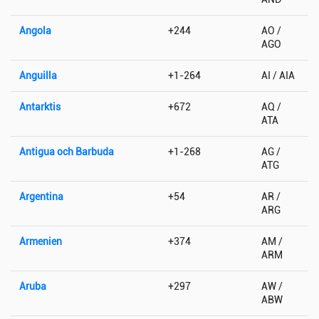
Angola
+244
AO /
AGO
Anguilla
+1-264
AI / AIA
Antarktis
+672
AQ /
ATA
Antigua och Barbuda
+1-268
AG /
ATG
Argentina
+54
AR /
ARG
Armenien
+374
AM /
ARM
Aruba
+297
AW /
ABW