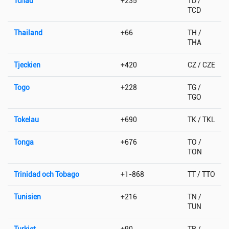
Tchad
+235
TD /
TCD
Thailand
+66
TH /
THA
Tjeckien
+420
CZ / CZE
Togo
+228
TG /
TGO
Tokelau
+690
TK / TKL
Tonga
+676
TO /
TON
Trinidad och Tobago
+1-868
TT / TTO
Tunisien
+216
TN /
TUN
Turkiet
+90
TR /