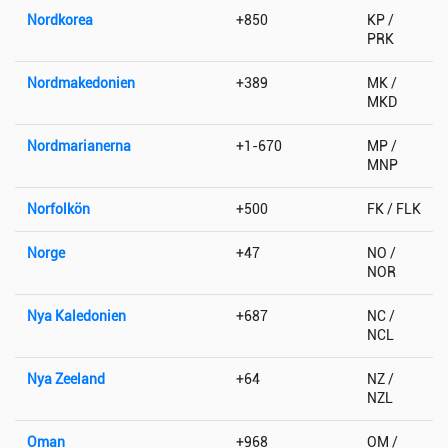
Nordkorea
+850
KP /
PRK
Nordmakedonien
+389
MK /
MKD
Nordmarianerna
+1-670
MP /
MNP
Norfolkön
+500
FK / FLK
Norge
+47
NO /
NOR
Nya Kaledonien
+687
NC /
NCL
Nya Zeeland
+64
NZ /
NZL
Oman
+968
OM /