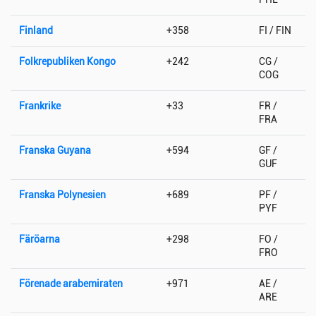
Finland
+358
FI / FIN
Folkrepubliken Kongo
+242
CG /
COG
Frankrike
+33
FR /
FRA
Franska Guyana
+594
GF /
GUF
Franska Polynesien
+689
PF /
PYF
Färöarna
+298
FO /
FRO
Förenade arabemiraten
+971
AE /
ARE