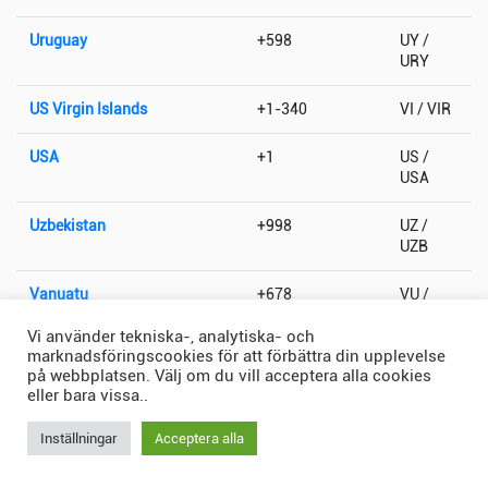
Uruguay
+598
UY /
URY
US Virgin Islands
+1-340
VI / VIR
USA
+1
US /
USA
Uzbekistan
+998
UZ /
UZB
Vanuatu
+678
VU /
VUT
Vi använder tekniska-, analytiska- och
marknadsföringscookies för att förbättra din upplevelse
Vatikanstaten
+379
VA / VAT
på webbplatsen. Välj om du vill acceptera alla cookies
eller bara vissa..
Venezuela
+58
VE /
VEN
Inställningar
Acceptera alla
Vietnam
+84
VN /