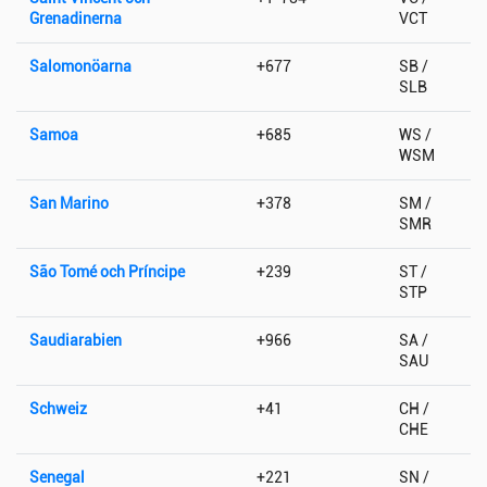
Grenadinerna
VCT
Salomonöarna
+677
SB /
SLB
Samoa
+685
WS /
WSM
San Marino
+378
SM /
SMR
São Tomé och Príncipe
+239
ST /
STP
Saudiarabien
+966
SA /
SAU
Schweiz
+41
CH /
CHE
Senegal
+221
SN /