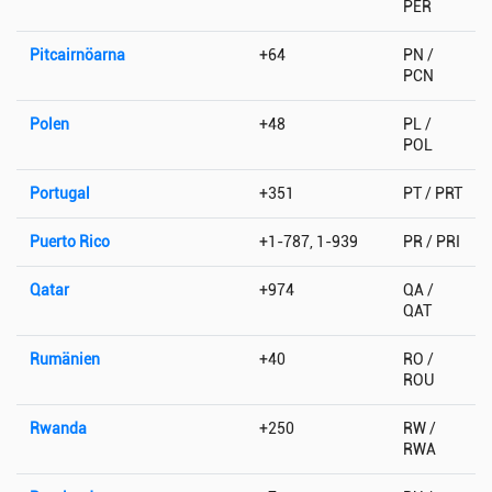
PER
Pitcairnöarna
+64
PN /
PCN
Polen
+48
PL /
POL
Portugal
+351
PT / PRT
Puerto Rico
+1-787, 1-939
PR / PRI
Qatar
+974
QA /
QAT
Rumänien
+40
RO /
ROU
Rwanda
+250
RW /
RWA