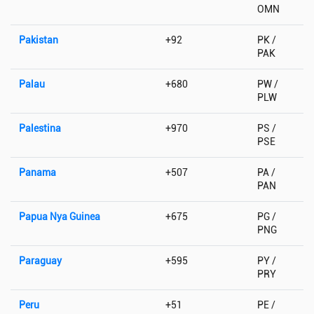
OMN
Pakistan
+92
PK /
PAK
Palau
+680
PW /
PLW
Palestina
+970
PS /
PSE
Panama
+507
PA /
PAN
Papua Nya Guinea
+675
PG /
PNG
Paraguay
+595
PY /
PRY
Peru
+51
PE /