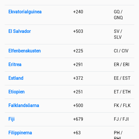
Ekvatorialguinea
+240
GQ /
GNQ
El Salvador
+503
SV /
SLV
Elfenbenskusten
+225
CI / CIV
Eritrea
+291
ER / ERI
Estland
+372
EE / EST
Etiopien
+251
ET / ETH
Falklandsöarna
+500
FK / FLK
Fiji
+679
FJ / FJI
Filippinerna
+63
PH /
PHL