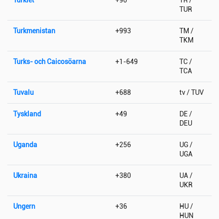
TUR
Turkmenistan
+993
TM /
TKM
Turks- och Caicosöarna
+1-649
TC /
TCA
Tuvalu
+688
tv / TUV
Tyskland
+49
DE /
DEU
Uganda
+256
UG /
UGA
Ukraina
+380
UA /
UKR
Ungern
+36
HU /
HUN