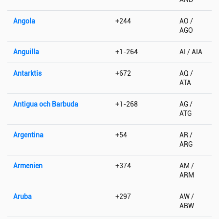
Angola
+244
AO /
AGO
Anguilla
+1-264
AI / AIA
Antarktis
+672
AQ /
ATA
Antigua och Barbuda
+1-268
AG /
ATG
Argentina
+54
AR /
ARG
Armenien
+374
AM /
ARM
Aruba
+297
AW /
ABW