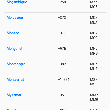
Moçambique
+258
MZ /
MOZ
Moldavien
+373
MD /
MDA
Monaco
+377
MC /
MCO
Mongoliet
+976
MN /
MNG
Montenegro
+382
ME /
MNE
Montserrat
+1-664
MS /
MSR
Myanmar
+95
MM /
MMR