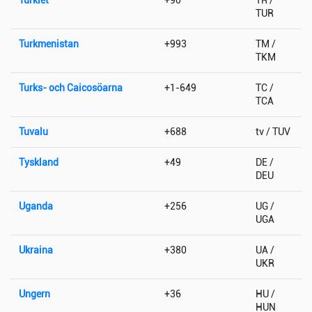
TUR
Turkmenistan
+993
TM /
TKM
Turks- och Caicosöarna
+1-649
TC /
TCA
Tuvalu
+688
tv / TUV
Tyskland
+49
DE /
DEU
Uganda
+256
UG /
UGA
Ukraina
+380
UA /
UKR
Ungern
+36
HU /
HUN