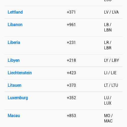
Lettland
+371
LV / LVA
Libanon
+961
LB /
LBN
Liberia
+231
LR /
LBR
Libyen
+218
LY / LBY
Liechtenstein
+423
LI / LIE
Litauen
+370
LT / LTU
Luxemburg
+352
LU /
LUX
Macau
+853
MO /
MAC