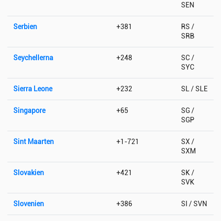
SEN
Serbien
+381
RS /
SRB
Seychellerna
+248
SC /
SYC
Sierra Leone
+232
SL / SLE
Singapore
+65
SG /
SGP
Sint Maarten
+1-721
SX /
SXM
Slovakien
+421
SK /
SVK
Slovenien
+386
SI / SVN