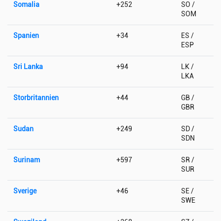
Somalia
+252
SO /
SOM
Spanien
+34
ES /
ESP
Sri Lanka
+94
LK /
LKA
Storbritannien
+44
GB /
GBR
Sudan
+249
SD /
SDN
Surinam
+597
SR /
SUR
Sverige
+46
SE /
SWE