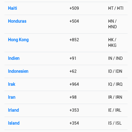
Haiti
+509
HT / HTI
Honduras
+504
HN /
HND
Hong Kong
+852
HK /
HKG
Indien
+91
IN / IND
Indonesien
+62
ID / IDN
Irak
+964
IQ / IRQ
Iran
+98
IR / IRN
Irland
+353
IE / IRL
Island
+354
IS / ISL