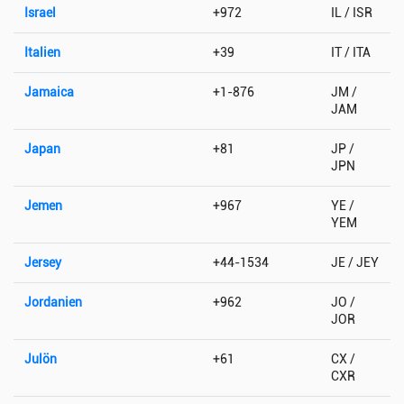
Israel
+972
IL / ISR
Italien
+39
IT / ITA
Jamaica
+1-876
JM /
JAM
Japan
+81
JP /
JPN
Jemen
+967
YE /
YEM
Jersey
+44-1534
JE / JEY
Jordanien
+962
JO /
JOR
Julön
+61
CX /
CXR