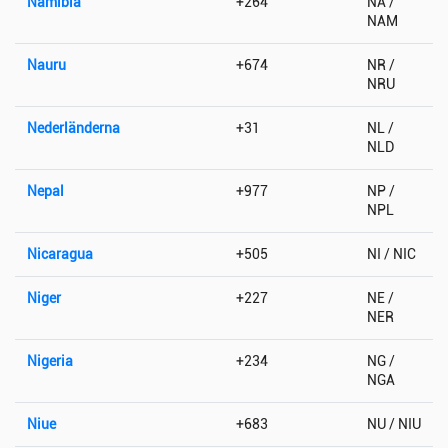
Namibia
+264
NA /
NAM
Nauru
+674
NR /
NRU
Nederländerna
+31
NL /
NLD
Nepal
+977
NP /
NPL
Nicaragua
+505
NI / NIC
Niger
+227
NE /
NER
Nigeria
+234
NG /
NGA
Niue
+683
NU / NIU