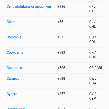
Centralafrikanska republiken
+236
CF /
CAF
Chile
+56
CL /
CHL
Colombia
+57
CO /
COL
Cooköarna
+682
CK /
COK
Costa rica
+506
CR / CRI
Curacao
+599
CW /
CUW
Cypern
+357
CY /
CYP