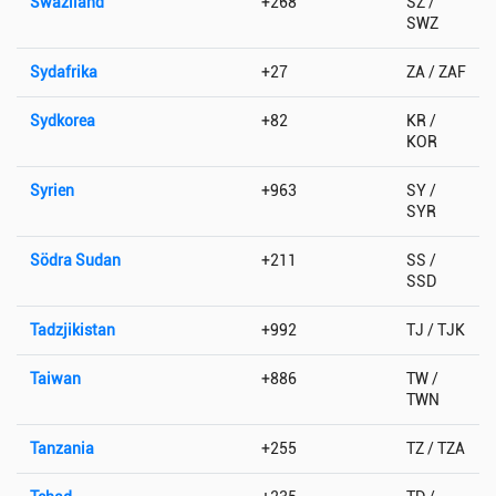
Swaziland
+268
SZ /
SWZ
Sydafrika
+27
ZA / ZAF
Sydkorea
+82
KR /
KOR
Syrien
+963
SY /
SYR
Södra Sudan
+211
SS /
SSD
Tadzjikistan
+992
TJ / TJK
Taiwan
+886
TW /
TWN
Tanzania
+255
TZ / TZA