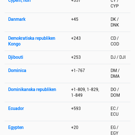
Cypern, norr
+357
CY /
CYP
Danmark
+45
DK /
DNK
Demokratiska republiken
+243
CD /
Kongo
COD
Djibouti
+253
DJ / DJI
Dominica
+1-767
DM /
DMA
Dominikanska republiken
+1-809, 1-829,
DO /
1-849
DOM
Ecuador
+593
EC /
ECU
Egypten
+20
EG /
EGY