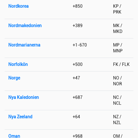
Nordkorea
+850
KP /
PRK
Nordmakedonien
+389
MK /
MKD
Nordmarianerna
+1-670
MP /
MNP
Norfolkön
+500
FK / FLK
Norge
+47
NO /
NOR
Nya Kaledonien
+687
NC /
NCL
Nya Zeeland
+64
NZ /
NZL
Oman
+968
OM /