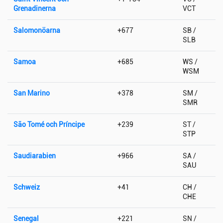
Grenadinerna
VCT
Salomonöarna
+677
SB /
SLB
Samoa
+685
WS /
WSM
San Marino
+378
SM /
SMR
São Tomé och Príncipe
+239
ST /
STP
Saudiarabien
+966
SA /
SAU
Schweiz
+41
CH /
CHE
Senegal
+221
SN /