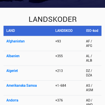
LANDSKODER
LAND
LANDSKOD
ISO-kod
Afghanistan
+93
AF /
AFG
Albanien
+355
AL /
ALB
Algeriet
+213
DZ /
DZA
Amerikanska Samoa
+1-684
AS /
ASM
Andorra
+376
AD /
AND