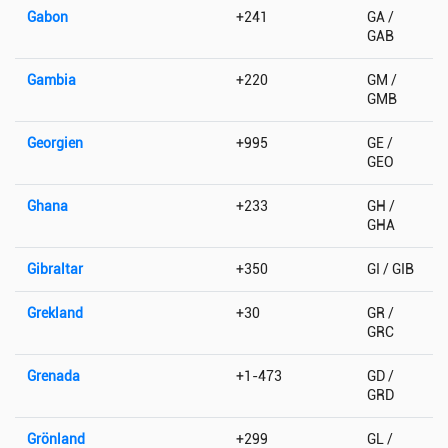
Gabon
+241
GA /
GAB
Gambia
+220
GM /
GMB
Georgien
+995
GE /
GEO
Ghana
+233
GH /
GHA
Gibraltar
+350
GI / GIB
Grekland
+30
GR /
GRC
Grenada
+1-473
GD /
GRD
Grönland
+299
GL /