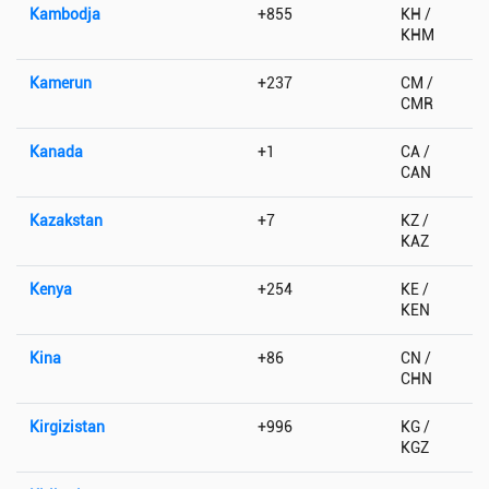
Kambodja
+855
KH /
KHM
Kamerun
+237
CM /
CMR
Kanada
+1
CA /
CAN
Kazakstan
+7
KZ /
KAZ
Kenya
+254
KE /
KEN
Kina
+86
CN /
CHN
Kirgizistan
+996
KG /
KGZ