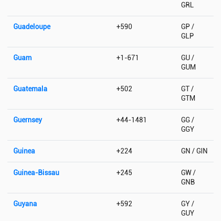
GRL
Guadeloupe
+590
GP /
GLP
Guam
+1-671
GU /
GUM
Guatemala
+502
GT /
GTM
Guernsey
+44-1481
GG /
GGY
Guinea
+224
GN / GIN
Guinea-Bissau
+245
GW /
GNB
Guyana
+592
GY /
GUY