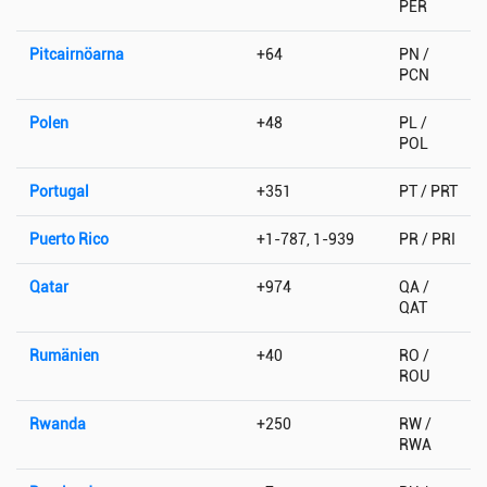
PER
Pitcairnöarna
+64
PN /
PCN
Polen
+48
PL /
POL
Portugal
+351
PT / PRT
Puerto Rico
+1-787, 1-939
PR / PRI
Qatar
+974
QA /
QAT
Rumänien
+40
RO /
ROU
Rwanda
+250
RW /
RWA