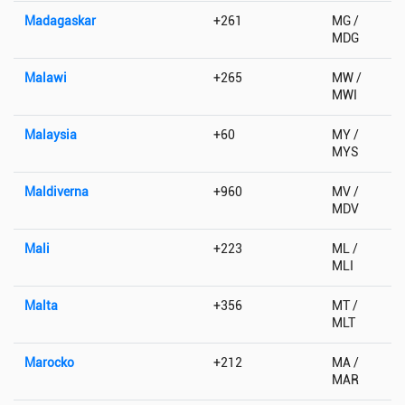
Madagaskar
+261
MG /
MDG
Malawi
+265
MW /
MWI
Malaysia
+60
MY /
MYS
Maldiverna
+960
MV /
MDV
Mali
+223
ML /
MLI
Malta
+356
MT /
MLT
Marocko
+212
MA /
MAR