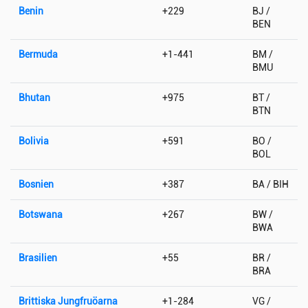
Benin
+229
BJ /
BEN
Bermuda
+1-441
BM /
BMU
Bhutan
+975
BT /
BTN
Bolivia
+591
BO /
BOL
Bosnien
+387
BA / BIH
Botswana
+267
BW /
BWA
Brasilien
+55
BR /
BRA
Brittiska Jungfruöarna
+1-284
VG /