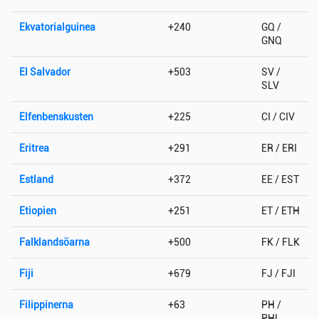
Ekvatorialguinea
+240
GQ /
GNQ
El Salvador
+503
SV /
SLV
Elfenbenskusten
+225
CI / CIV
Eritrea
+291
ER / ERI
Estland
+372
EE / EST
Etiopien
+251
ET / ETH
Falklandsöarna
+500
FK / FLK
Fiji
+679
FJ / FJI
Filippinerna
+63
PH /
PHL