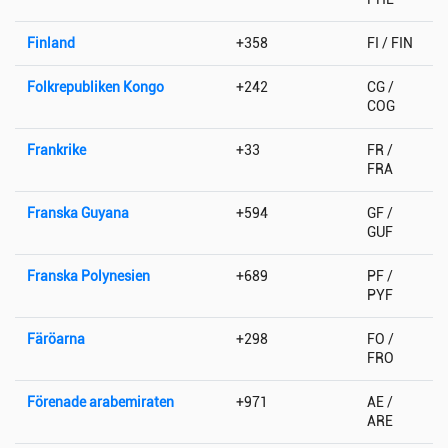
Finland
+358
FI / FIN
Folkrepubliken Kongo
+242
CG /
COG
Frankrike
+33
FR /
FRA
Franska Guyana
+594
GF /
GUF
Franska Polynesien
+689
PF /
PYF
Färöarna
+298
FO /
FRO
Förenade arabemiraten
+971
AE /
ARE