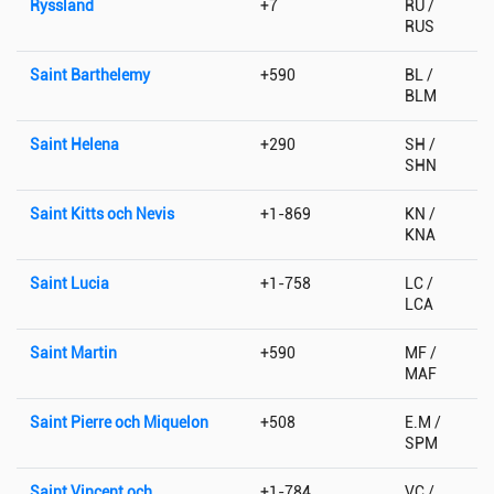
Ryssland
+7
RU /
RUS
Saint Barthelemy
+590
BL /
BLM
Saint Helena
+290
SH /
SHN
Saint Kitts och Nevis
+1-869
KN /
KNA
Saint Lucia
+1-758
LC /
LCA
Saint Martin
+590
MF /
MAF
Saint Pierre och Miquelon
+508
E.M /
SPM
Saint Vincent och
+1-784
VC /