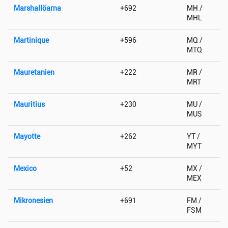
Marshallöarna
+692
MH /
MHL
Martinique
+596
MQ /
MTQ
Mauretanien
+222
MR /
MRT
Mauritius
+230
MU /
MUS
Mayotte
+262
YT /
MYT
Mexico
+52
MX /
MEX
Mikronesien
+691
FM /
FSM