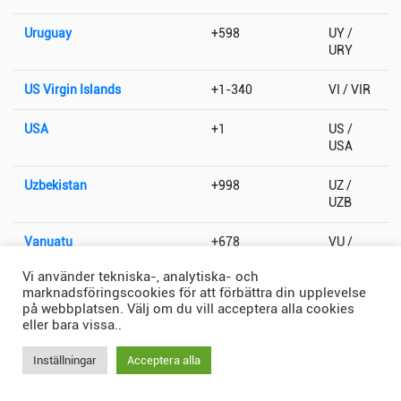
Uruguay
+598
UY /
URY
US Virgin Islands
+1-340
VI / VIR
USA
+1
US /
USA
Uzbekistan
+998
UZ /
UZB
Vanuatu
+678
VU /
VUT
Vi använder tekniska-, analytiska- och
marknadsföringscookies för att förbättra din upplevelse
Vatikanstaten
+379
VA / VAT
på webbplatsen. Välj om du vill acceptera alla cookies
eller bara vissa..
Venezuela
+58
VE /
VEN
Inställningar
Acceptera alla
Vietnam
+84
VN /