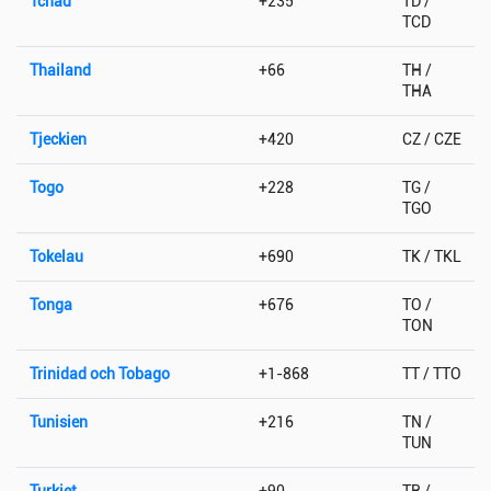
Tchad
+235
TD /
TCD
Thailand
+66
TH /
THA
Tjeckien
+420
CZ / CZE
Togo
+228
TG /
TGO
Tokelau
+690
TK / TKL
Tonga
+676
TO /
TON
Trinidad och Tobago
+1-868
TT / TTO
Tunisien
+216
TN /
TUN
Turkiet
+90
TR /