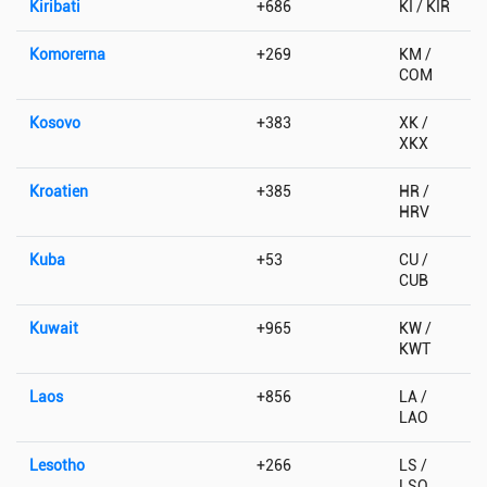
Kiribati
+686
KI / KIR
Komorerna
+269
KM /
COM
Kosovo
+383
XK /
XKX
Kroatien
+385
HR /
HRV
Kuba
+53
CU /
CUB
Kuwait
+965
KW /
KWT
Laos
+856
LA /
LAO
Lesotho
+266
LS /
LSO