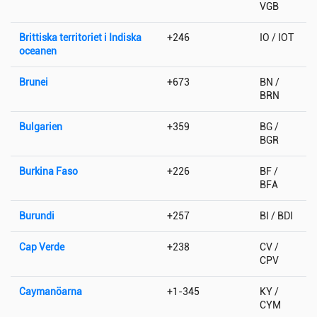
VGB
Brittiska territoriet i Indiska
+246
IO / IOT
oceanen
Brunei
+673
BN /
BRN
Bulgarien
+359
BG /
BGR
Burkina Faso
+226
BF /
BFA
Burundi
+257
BI / BDI
Cap Verde
+238
CV /
CPV
Caymanöarna
+1-345
KY /
CYM