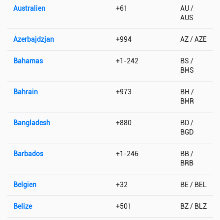
Australien
+61
AU /
AUS
Azerbajdzjan
+994
AZ / AZE
Bahamas
+1-242
BS /
BHS
Bahrain
+973
BH /
BHR
Bangladesh
+880
BD /
BGD
Barbados
+1-246
BB /
BRB
Belgien
+32
BE / BEL
Belize
+501
BZ / BLZ