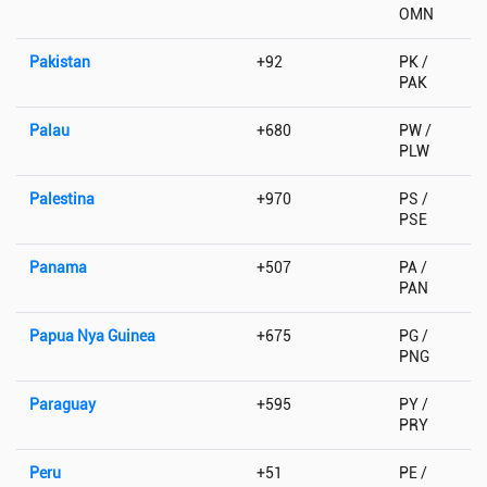
OMN
Pakistan
+92
PK /
PAK
Palau
+680
PW /
PLW
Palestina
+970
PS /
PSE
Panama
+507
PA /
PAN
Papua Nya Guinea
+675
PG /
PNG
Paraguay
+595
PY /
PRY
Peru
+51
PE /