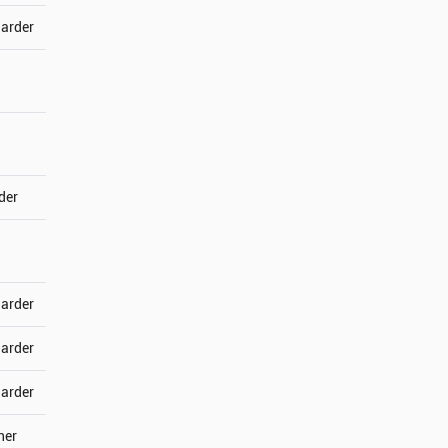
jarder
der
jarder
jarder
jarder
ner