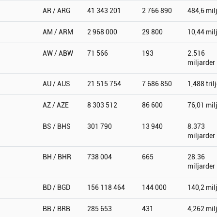
AR / ARG
41 343 201
2 766 890
484,6 mil
AM / ARM
2 968 000
29 800
10,44 mil
AW / ABW
71 566
193
2.516
miljarder
AU / AUS
21 515 754
7 686 850
1,488 tril
AZ / AZE
8 303 512
86 600
76,01 mil
BS / BHS
301 790
13 940
8.373
miljarder
BH / BHR
738 004
665
28.36
miljarder
BD / BGD
156 118 464
144 000
140,2 mil
BB / BRB
285 653
431
4,262 mil