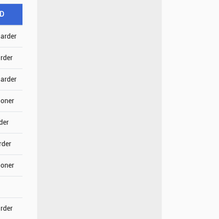
SD
jarder
arder
jarder
joner
der
rder
joner
arder