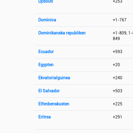
Djibouti
+253
Dominica
+1-767
Dominikanska republiken
+1-809, 1-
849
Ecuador
+593
Egypten
+20
Ekvatorialguinea
+240
El Salvador
+503
Elfenbenskusten
+225
Eritrea
+291