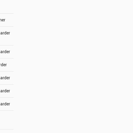
ner
jarder
jarder
rder
jarder
jarder
jarder