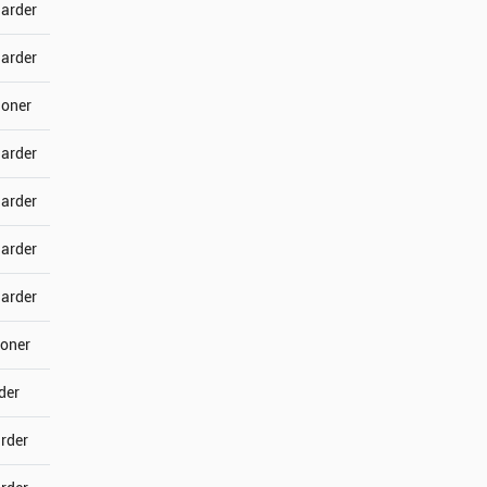
jarder
jarder
joner
jarder
jarder
jarder
jarder
joner
der
arder