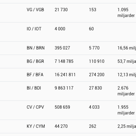
VG / VGB
21 730
153
1.095
miljarder
IO / IOT
4 000
60
BN / BRN
395 027
5 770
16,56 mil
BG / BGR
7 148 785
110 910
53,7 milj
BF / BFA
16 241 811
274 200
12,13 mil
BI / BDI
9 863 117
27 830
2.676
miljarder
CV / CPV
508 659
4 033
1.955
miljarder
KY / CYM
44 270
262
2,25 milj