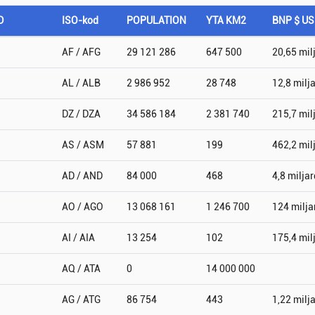
D
ISO-kod
POPULATION
YTA KM2
BNP $ U
AF / AFG
29 121 286
647 500
20,65 mil
AL / ALB
2 986 952
28 748
12,8 milj
DZ / DZA
34 586 184
2 381 740
215,7 mil
AS / ASM
57 881
199
462,2 mil
AD / AND
84 000
468
4,8 miljar
AO / AGO
13 068 161
1 246 700
124 milja
AI / AIA
13 254
102
175,4 mil
AQ / ATA
0
14 000 000
AG / ATG
86 754
443
1,22 milj