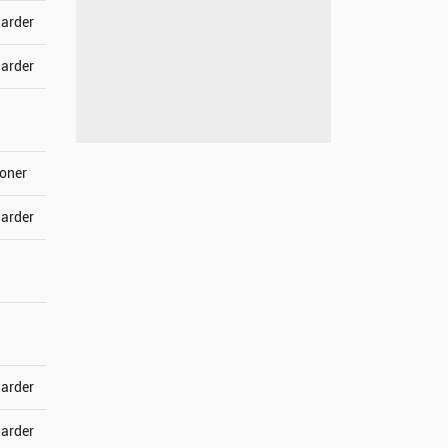
jarder
jarder
joner
jarder
jarder
jarder