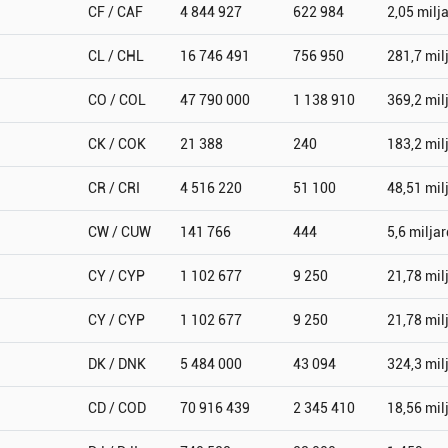
CF / CAF
4 844 927
622 984
2,05 milj
CL / CHL
16 746 491
756 950
281,7 mil
CO / COL
47 790 000
1 138 910
369,2 mil
CK / COK
21 388
240
183,2 mil
CR / CRI
4 516 220
51 100
48,51 mil
CW / CUW
141 766
444
5,6 miljar
CY / CYP
1 102 677
9 250
21,78 mil
CY / CYP
1 102 677
9 250
21,78 mil
DK / DNK
5 484 000
43 094
324,3 mil
CD / COD
70 916 439
2 345 410
18,56 mil