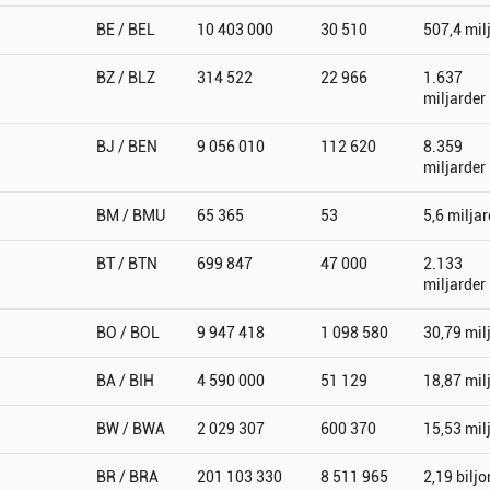
BE / BEL
10 403 000
30 510
507,4 mil
BZ / BLZ
314 522
22 966
1.637
miljarder
BJ / BEN
9 056 010
112 620
8.359
miljarder
BM / BMU
65 365
53
5,6 miljar
BT / BTN
699 847
47 000
2.133
miljarder
BO / BOL
9 947 418
1 098 580
30,79 mil
BA / BIH
4 590 000
51 129
18,87 mil
BW / BWA
2 029 307
600 370
15,53 mil
BR / BRA
201 103 330
8 511 965
2,19 biljo