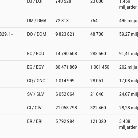
DJ / DJI
740 528
23 000
1.459
miljarder
DM / DMA
72 813
754
495 miljo
829, 1-
DO / DOM
9 823 821
48 730
59,27 mil
EC / ECU
14 790 608
283 560
91,41 mil
EG / EGY
80 471 869
1 001 450
262 milja
GQ / GNQ
1 014 999
28 051
17,08 mil
SV / SLV
6 052 064
21 040
24,67 mil
CI / CIV
21 058 798
322 460
28,28 mil
ER / ERI
5 792 984
121 320
3.438
miljarder