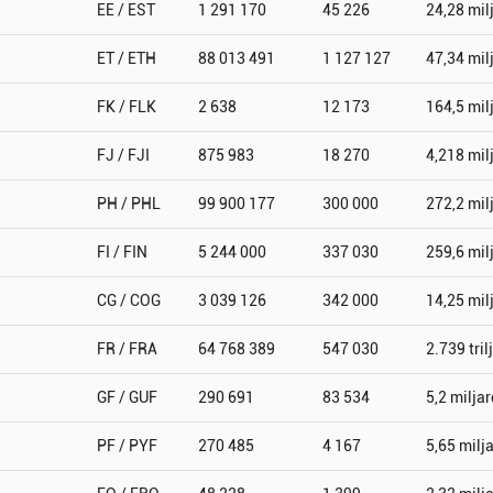
EE / EST
1 291 170
45 226
24,28 mil
ET / ETH
88 013 491
1 127 127
47,34 mil
FK / FLK
2 638
12 173
164,5 mil
FJ / FJI
875 983
18 270
4,218 mil
PH / PHL
99 900 177
300 000
272,2 mil
FI / FIN
5 244 000
337 030
259,6 mil
CG / COG
3 039 126
342 000
14,25 mil
FR / FRA
64 768 389
547 030
2.739 tril
GF / GUF
290 691
83 534
5,2 miljar
PF / PYF
270 485
4 167
5,65 milj