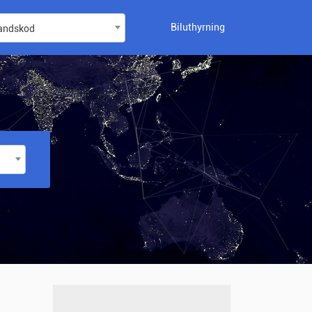
Biluthyrning
landskod