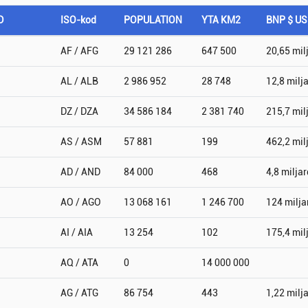
D
ISO-kod
POPULATION
YTA KM2
BNP $ U
AF / AFG
29 121 286
647 500
20,65 mil
AL / ALB
2 986 952
28 748
12,8 milj
DZ / DZA
34 586 184
2 381 740
215,7 mil
AS / ASM
57 881
199
462,2 mil
AD / AND
84 000
468
4,8 miljar
AO / AGO
13 068 161
1 246 700
124 milja
AI / AIA
13 254
102
175,4 mil
AQ / ATA
0
14 000 000
AG / ATG
86 754
443
1,22 milj