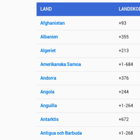
LAND
LANDSKO
Afghanistan
+93
Albanien
+355
Algeriet
+213
Amerikanska Samoa
+1-684
Andorra
+376
Angola
+244
Anguilla
+1-264
Antarktis
+672
Antigua och Barbuda
+1-268