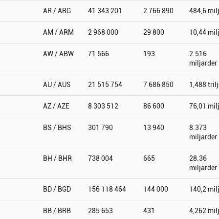
AR / ARG
41 343 201
2 766 890
484,6 mil
AM / ARM
2 968 000
29 800
10,44 mil
AW / ABW
71 566
193
2.516
miljarder
AU / AUS
21 515 754
7 686 850
1,488 tril
AZ / AZE
8 303 512
86 600
76,01 mil
BS / BHS
301 790
13 940
8.373
miljarder
BH / BHR
738 004
665
28.36
miljarder
BD / BGD
156 118 464
144 000
140,2 mil
BB / BRB
285 653
431
4,262 mil