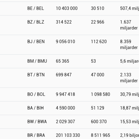
BE / BEL
10 403 000
30 510
507,4 mil
BZ / BLZ
314 522
22 966
1.637
miljarder
BJ / BEN
9 056 010
112 620
8.359
miljarder
BM / BMU
65 365
53
5,6 miljar
BT / BTN
699 847
47 000
2.133
miljarder
BO / BOL
9 947 418
1 098 580
30,79 mil
BA / BIH
4 590 000
51 129
18,87 mil
BW / BWA
2 029 307
600 370
15,53 mil
BR / BRA
201 103 330
8 511 965
2,19 biljo