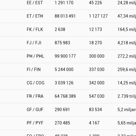
EE / EST
1 291 170
45 226
24,28 mil
ET / ETH
88 013 491
1 127 127
47,34 mil
FK / FLK
2 638
12 173
164,5 mil
FJ / FJI
875 983
18 270
4,218 mil
PH / PHL
99 900 177
300 000
272,2 mil
FI / FIN
5 244 000
337 030
259,6 mil
CG / COG
3 039 126
342 000
14,25 mil
FR / FRA
64 768 389
547 030
2.739 tril
GF / GUF
290 691
83 534
5,2 miljar
PF / PYF
270 485
4 167
5,65 milj