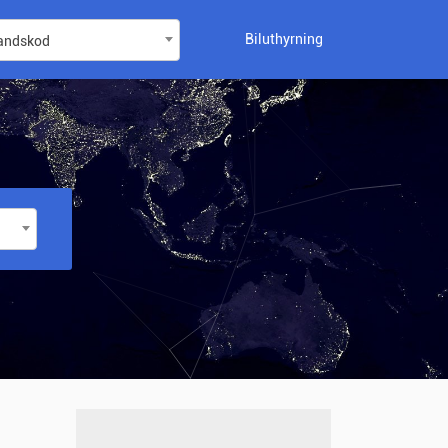
Biluthyrning
landskod