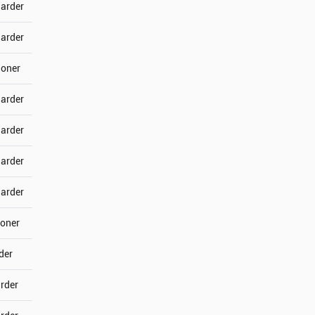
jarder
jarder
joner
jarder
jarder
jarder
jarder
joner
der
arder