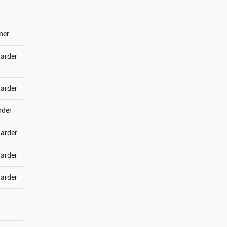
ner
jarder
jarder
rder
jarder
jarder
jarder