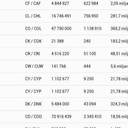
CF / CAF
4 844 927
622 984
2,05 milj
CL / CHL
16 746 491
756 950
281,7 mil
CO / COL
47 790 000
1 138 910
369,2 mil
CK / COK
21 388
240
183,2 mil
CR / CRI
4 516 220
51 100
48,51 mil
CW / CUW
141 766
444
5,6 miljar
CY / CYP
1 102 677
9 250
21,78 mil
CY / CYP
1 102 677
9 250
21,78 mil
DK / DNK
5 484 000
43 094
324,3 mil
CD / COD
70 916 439
2 345 410
18,56 mil