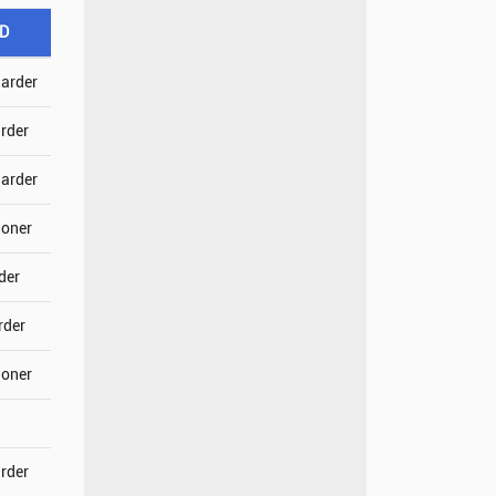
SD
jarder
arder
jarder
joner
der
rder
joner
arder