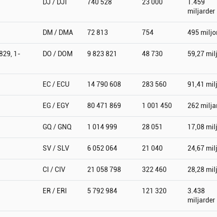
DJ / DJI
740 528
23 000
1.459
miljarder
DM / DMA
72 813
754
495 miljo
829, 1-
DO / DOM
9 823 821
48 730
59,27 mil
EC / ECU
14 790 608
283 560
91,41 mil
EG / EGY
80 471 869
1 001 450
262 milja
GQ / GNQ
1 014 999
28 051
17,08 mil
SV / SLV
6 052 064
21 040
24,67 mil
CI / CIV
21 058 798
322 460
28,28 mil
ER / ERI
5 792 984
121 320
3.438
miljarder