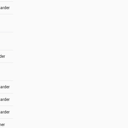
jarder
der
jarder
jarder
jarder
ner