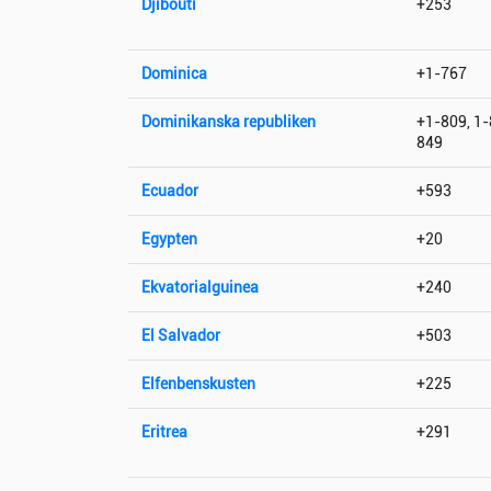
Djibouti
+253
Dominica
+1-767
Dominikanska republiken
+1-809, 1-
849
Ecuador
+593
Egypten
+20
Ekvatorialguinea
+240
El Salvador
+503
Elfenbenskusten
+225
Eritrea
+291