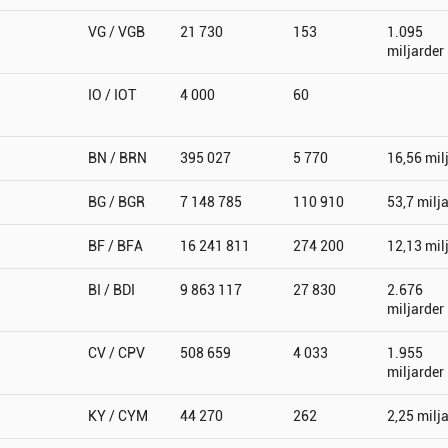
VG / VGB
21 730
153
1.095
miljarder
IO / IOT
4 000
60
BN / BRN
395 027
5 770
16,56 mil
BG / BGR
7 148 785
110 910
53,7 milj
BF / BFA
16 241 811
274 200
12,13 mil
BI / BDI
9 863 117
27 830
2.676
miljarder
CV / CPV
508 659
4 033
1.955
miljarder
KY / CYM
44 270
262
2,25 milj