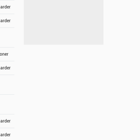
jarder
jarder
joner
jarder
jarder
jarder