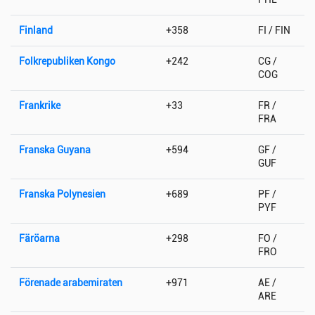
Finland
+358
FI / FIN
Folkrepubliken Kongo
+242
CG /
COG
Frankrike
+33
FR /
FRA
Franska Guyana
+594
GF /
GUF
Franska Polynesien
+689
PF /
PYF
Färöarna
+298
FO /
FRO
Förenade arabemiraten
+971
AE /
ARE