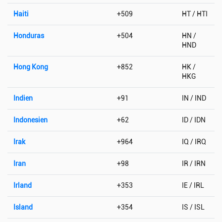
Haiti
+509
HT / HTI
Honduras
+504
HN /
HND
Hong Kong
+852
HK /
HKG
Indien
+91
IN / IND
Indonesien
+62
ID / IDN
Irak
+964
IQ / IRQ
Iran
+98
IR / IRN
Irland
+353
IE / IRL
Island
+354
IS / ISL