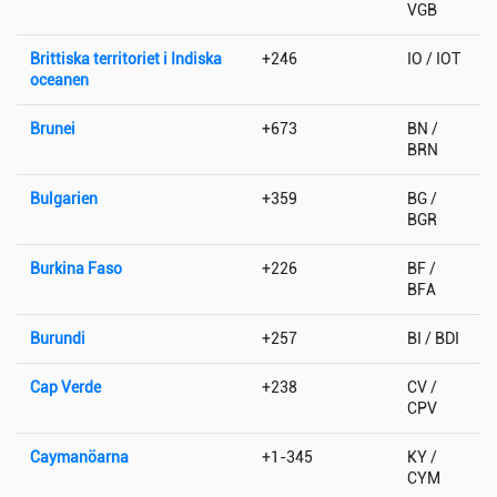
VGB
Brittiska territoriet i Indiska
+246
IO / IOT
oceanen
Brunei
+673
BN /
BRN
Bulgarien
+359
BG /
BGR
Burkina Faso
+226
BF /
BFA
Burundi
+257
BI / BDI
Cap Verde
+238
CV /
CPV
Caymanöarna
+1-345
KY /
CYM