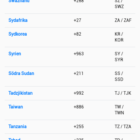
Swaziland
+268
SZ /
SWZ
Sydafrika
+27
ZA / ZAF
Sydkorea
+82
KR /
KOR
Syrien
+963
SY /
SYR
Södra Sudan
+211
SS /
SSD
Tadzjikistan
+992
TJ / TJK
Taiwan
+886
TW /
TWN
Tanzania
+255
TZ / TZA