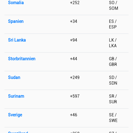
Somalia
+252
SO /
SOM
Spanien
+34
ES /
ESP
Sri Lanka
+94
LK /
LKA
Storbritannien
+44
GB /
GBR
Sudan
+249
SD /
SDN
Surinam
+597
SR /
SUR
Sverige
+46
SE /
SWE