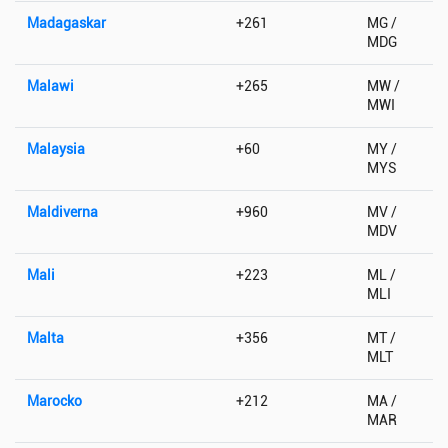
Madagaskar
+261
MG /
MDG
Malawi
+265
MW /
MWI
Malaysia
+60
MY /
MYS
Maldiverna
+960
MV /
MDV
Mali
+223
ML /
MLI
Malta
+356
MT /
MLT
Marocko
+212
MA /
MAR