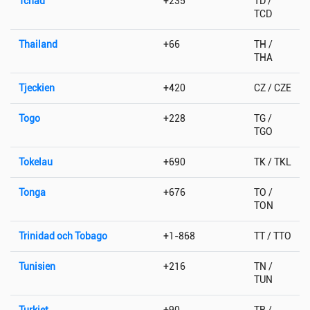
Tchad
+235
TD /
TCD
Thailand
+66
TH /
THA
Tjeckien
+420
CZ / CZE
Togo
+228
TG /
TGO
Tokelau
+690
TK / TKL
Tonga
+676
TO /
TON
Trinidad och Tobago
+1-868
TT / TTO
Tunisien
+216
TN /
TUN
Turkiet
+90
TR /