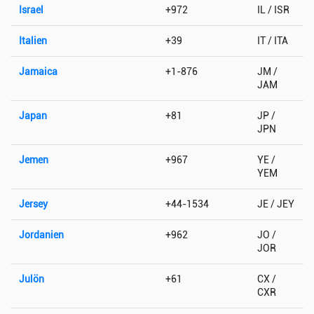
Israel
+972
IL / ISR
Italien
+39
IT / ITA
Jamaica
+1-876
JM /
JAM
Japan
+81
JP /
JPN
Jemen
+967
YE /
YEM
Jersey
+44-1534
JE / JEY
Jordanien
+962
JO /
JOR
Julön
+61
CX /
CXR