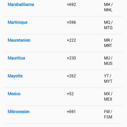
Marshallöarna
+692
MH /
MHL
Martinique
+596
MQ /
MTQ
Mauretanien
+222
MR /
MRT
Mauritius
+230
MU /
MUS
Mayotte
+262
YT /
MYT
Mexico
+52
MX /
MEX
Mikronesien
+691
FM /
FSM