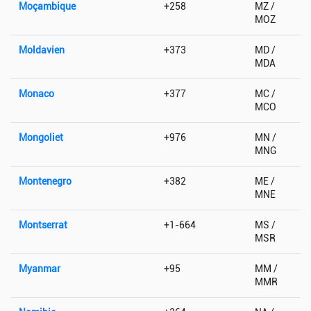
Moçambique
+258
MZ /
MOZ
Moldavien
+373
MD /
MDA
Monaco
+377
MC /
MCO
Mongoliet
+976
MN /
MNG
Montenegro
+382
ME /
MNE
Montserrat
+1-664
MS /
MSR
Myanmar
+95
MM /
MMR