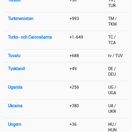
TUR
Turkmenistan
+993
TM /
TKM
Turks- och Caicosöarna
+1-649
TC /
TCA
Tuvalu
+688
tv / TUV
Tyskland
+49
DE /
DEU
Uganda
+256
UG /
UGA
Ukraina
+380
UA /
UKR
Ungern
+36
HU /
HUN