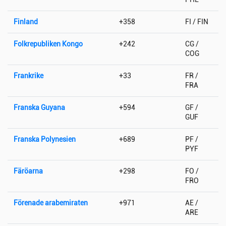
Finland
+358
FI / FIN
Folkrepubliken Kongo
+242
CG /
COG
Frankrike
+33
FR /
FRA
Franska Guyana
+594
GF /
GUF
Franska Polynesien
+689
PF /
PYF
Färöarna
+298
FO /
FRO
Förenade arabemiraten
+971
AE /
ARE