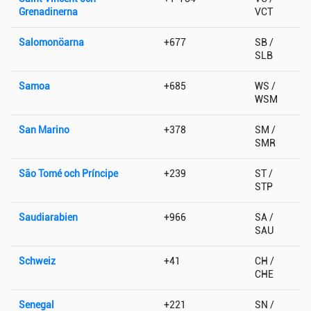
Grenadinerna
VCT
Salomonöarna
+677
SB /
SLB
Samoa
+685
WS /
WSM
San Marino
+378
SM /
SMR
São Tomé och Príncipe
+239
ST /
STP
Saudiarabien
+966
SA /
SAU
Schweiz
+41
CH /
CHE
Senegal
+221
SN /