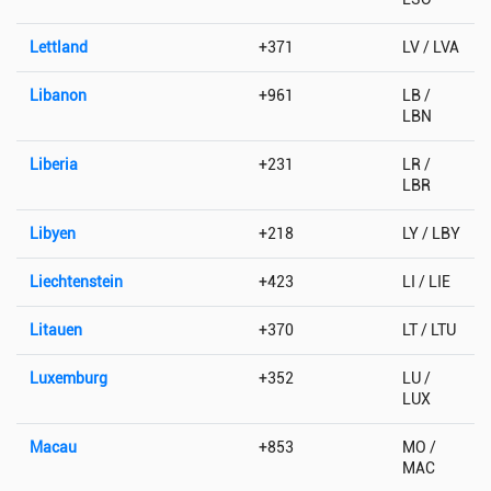
Lettland
+371
LV / LVA
Libanon
+961
LB /
LBN
Liberia
+231
LR /
LBR
Libyen
+218
LY / LBY
Liechtenstein
+423
LI / LIE
Litauen
+370
LT / LTU
Luxemburg
+352
LU /
LUX
Macau
+853
MO /
MAC