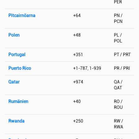
PER
Pitcairnöarna
+64
PN /
PCN
Polen
+48
PL /
POL
Portugal
+351
PT / PRT
Puerto Rico
+1-787, 1-939
PR / PRI
Qatar
+974
QA /
QAT
Rumänien
+40
RO /
ROU
Rwanda
+250
RW /
RWA