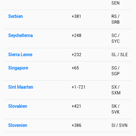
SEN
Serbien
+381
RS /
SRB
Seychellerna
+248
SC /
SYC
Sierra Leone
+232
SL / SLE
Singapore
+65
SG /
SGP
Sint Maarten
+1-721
SX /
SXM
Slovakien
+421
SK /
SVK
Slovenien
+386
SI / SVN