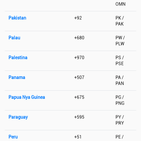
OMN
Pakistan
+92
PK /
PAK
Palau
+680
PW /
PLW
Palestina
+970
PS /
PSE
Panama
+507
PA /
PAN
Papua Nya Guinea
+675
PG /
PNG
Paraguay
+595
PY /
PRY
Peru
+51
PE /