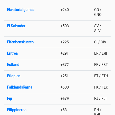
Ekvatorialguinea
+240
GQ /
GNQ
El Salvador
+503
SV /
SLV
Elfenbenskusten
+225
CI / CIV
Eritrea
+291
ER / ERI
Estland
+372
EE / EST
Etiopien
+251
ET / ETH
Falklandsöarna
+500
FK / FLK
Fiji
+679
FJ / FJI
Filippinerna
+63
PH /
PHL