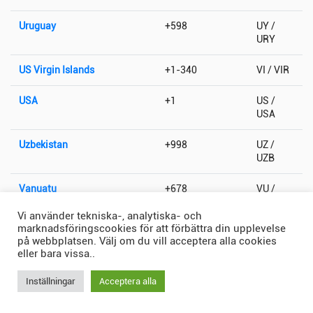
Uruguay
+598
UY /
URY
US Virgin Islands
+1-340
VI / VIR
USA
+1
US /
USA
Uzbekistan
+998
UZ /
UZB
Vanuatu
+678
VU /
VUT
Vi använder tekniska-, analytiska- och
marknadsföringscookies för att förbättra din upplevelse
Vatikanstaten
+379
VA / VAT
på webbplatsen. Välj om du vill acceptera alla cookies
eller bara vissa..
Venezuela
+58
VE /
VEN
Inställningar
Acceptera alla
Vietnam
+84
VN /