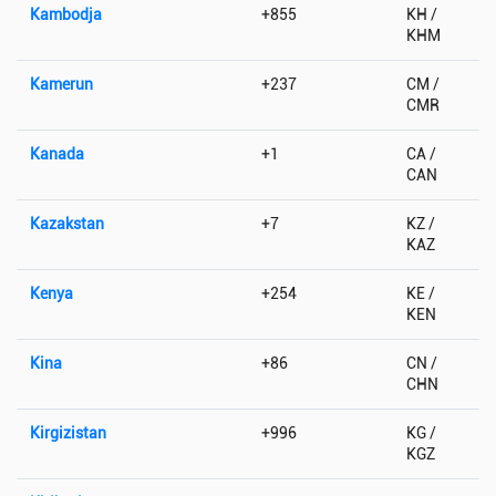
Kambodja
+855
KH /
KHM
Kamerun
+237
CM /
CMR
Kanada
+1
CA /
CAN
Kazakstan
+7
KZ /
KAZ
Kenya
+254
KE /
KEN
Kina
+86
CN /
CHN
Kirgizistan
+996
KG /
KGZ