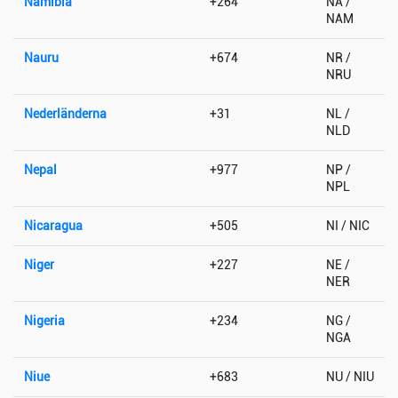
Namibia
+264
NA /
NAM
Nauru
+674
NR /
NRU
Nederländerna
+31
NL /
NLD
Nepal
+977
NP /
NPL
Nicaragua
+505
NI / NIC
Niger
+227
NE /
NER
Nigeria
+234
NG /
NGA
Niue
+683
NU / NIU