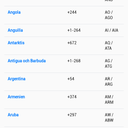
Angola
+244
AO /
AGO
Anguilla
+1-264
AI / AIA
Antarktis
+672
AQ /
ATA
Antigua och Barbuda
+1-268
AG /
ATG
Argentina
+54
AR /
ARG
Armenien
+374
AM /
ARM
Aruba
+297
AW /
ABW