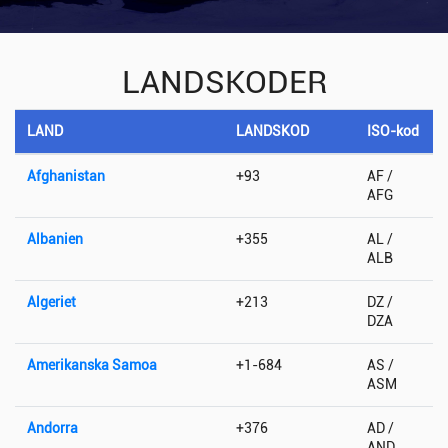
LANDSKODER
LAND
LANDSKOD
ISO-kod
Afghanistan
+93
AF /
AFG
Albanien
+355
AL /
ALB
Algeriet
+213
DZ /
DZA
Amerikanska Samoa
+1-684
AS /
ASM
Andorra
+376
AD /
AND