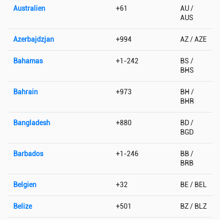
Australien
+61
AU /
AUS
Azerbajdzjan
+994
AZ / AZE
Bahamas
+1-242
BS /
BHS
Bahrain
+973
BH /
BHR
Bangladesh
+880
BD /
BGD
Barbados
+1-246
BB /
BRB
Belgien
+32
BE / BEL
Belize
+501
BZ / BLZ