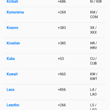
Kiribati
+686
KI / KIR
Komorerna
+269
KM /
COM
Kosovo
+383
XK /
XKX
Kroatien
+385
HR /
HRV
Kuba
+53
CU /
CUB
Kuwait
+965
KW /
KWT
Laos
+856
LA /
LAO
Lesotho
+266
LS /
LSO