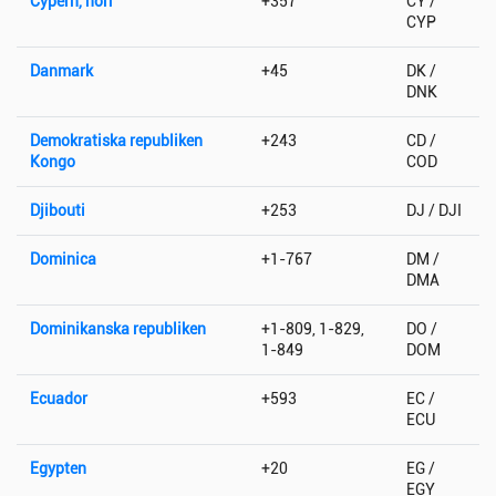
Cypern, norr
+357
CY /
CYP
Danmark
+45
DK /
DNK
Demokratiska republiken
+243
CD /
Kongo
COD
Djibouti
+253
DJ / DJI
Dominica
+1-767
DM /
DMA
Dominikanska republiken
+1-809, 1-829,
DO /
1-849
DOM
Ecuador
+593
EC /
ECU
Egypten
+20
EG /
EGY