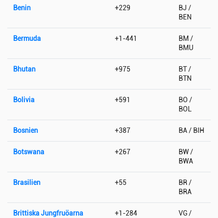
Benin
+229
BJ /
BEN
Bermuda
+1-441
BM /
BMU
Bhutan
+975
BT /
BTN
Bolivia
+591
BO /
BOL
Bosnien
+387
BA / BIH
Botswana
+267
BW /
BWA
Brasilien
+55
BR /
BRA
Brittiska Jungfruöarna
+1-284
VG /