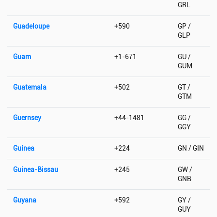
GRL
Guadeloupe
+590
GP /
GLP
Guam
+1-671
GU /
GUM
Guatemala
+502
GT /
GTM
Guernsey
+44-1481
GG /
GGY
Guinea
+224
GN / GIN
Guinea-Bissau
+245
GW /
GNB
Guyana
+592
GY /
GUY