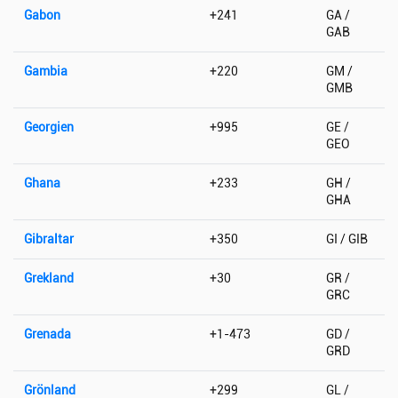
Gabon
+241
GA /
GAB
Gambia
+220
GM /
GMB
Georgien
+995
GE /
GEO
Ghana
+233
GH /
GHA
Gibraltar
+350
GI / GIB
Grekland
+30
GR /
GRC
Grenada
+1-473
GD /
GRD
Grönland
+299
GL /