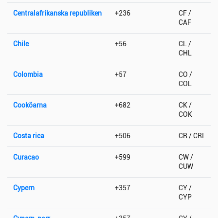
Centralafrikanska republiken
+236
CF /
CAF
Chile
+56
CL /
CHL
Colombia
+57
CO /
COL
Cooköarna
+682
CK /
COK
Costa rica
+506
CR / CRI
Curacao
+599
CW /
CUW
Cypern
+357
CY /
CYP