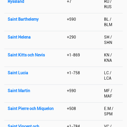
Ryssland
+7
RU /
RUS
Saint Barthelemy
+590
BL /
BLM
Saint Helena
+290
SH /
SHN
Saint Kitts och Nevis
+1-869
KN /
KNA
Saint Lucia
+1-758
LC /
LCA
Saint Martin
+590
MF /
MAF
Saint Pierre och Miquelon
+508
E.M /
SPM
Saint Vincent och
+1-784
VC /