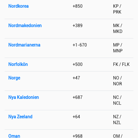
Nordkorea
+850
KP /
PRK
Nordmakedonien
+389
MK /
MKD
Nordmarianerna
+1-670
MP /
MNP
Norfolkön
+500
FK / FLK
Norge
+47
NO /
NOR
Nya Kaledonien
+687
NC /
NCL
Nya Zeeland
+64
NZ /
NZL
Oman
+968
OM /