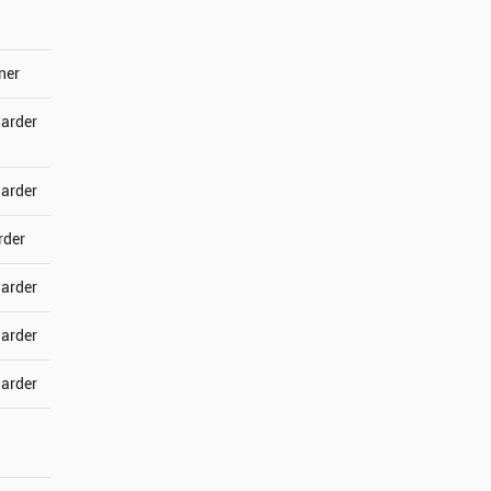
ner
jarder
jarder
rder
jarder
jarder
jarder