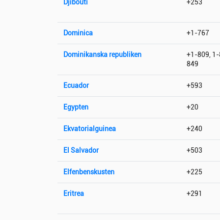
Djibouti
+253
Dominica
+1-767
Dominikanska republiken
+1-809, 1-
849
Ecuador
+593
Egypten
+20
Ekvatorialguinea
+240
El Salvador
+503
Elfenbenskusten
+225
Eritrea
+291