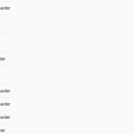
jarder
der
jarder
jarder
jarder
ner