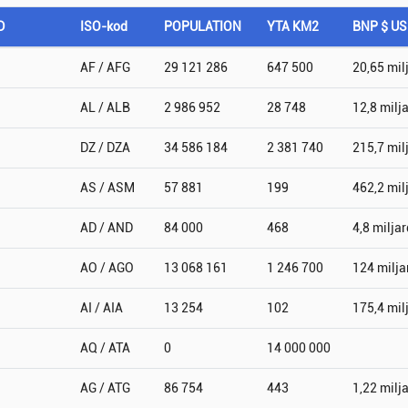
D
ISO-kod
POPULATION
YTA KM2
BNP $ U
AF / AFG
29 121 286
647 500
20,65 mil
AL / ALB
2 986 952
28 748
12,8 milj
DZ / DZA
34 586 184
2 381 740
215,7 mil
AS / ASM
57 881
199
462,2 mil
AD / AND
84 000
468
4,8 miljar
AO / AGO
13 068 161
1 246 700
124 milja
AI / AIA
13 254
102
175,4 mil
AQ / ATA
0
14 000 000
AG / ATG
86 754
443
1,22 milj