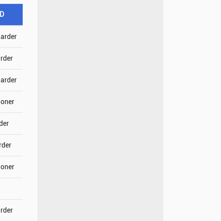
SD
jarder
arder
jarder
joner
der
rder
joner
arder