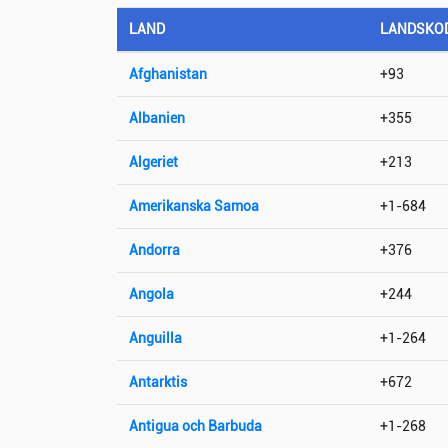
LAND
LANDSKO
Afghanistan
+93
Albanien
+355
Algeriet
+213
Amerikanska Samoa
+1-684
Andorra
+376
Angola
+244
Anguilla
+1-264
Antarktis
+672
Antigua och Barbuda
+1-268