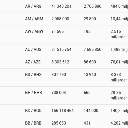
AR / ARG
41 343 201
2 766 890
484,6 mil
AM / ARM
2 968 000
29 800
10,44 mil
AW / ABW
71 566
193
2.516
miljarder
AU / AUS
21 515 754
7 686 850
1,488 tril
AZ / AZE
8 303 512
86 600
76,01 mil
BS / BHS
301 790
13 940
8.373
miljarder
BH / BHR
738 004
665
28.36
miljarder
BD / BGD
156 118 464
144 000
140,2 mil
BB / BRB
285 653
431
4,262 mil