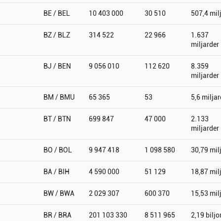
BE / BEL
10 403 000
30 510
507,4 mil
BZ / BLZ
314 522
22 966
1.637
miljarder
BJ / BEN
9 056 010
112 620
8.359
miljarder
BM / BMU
65 365
53
5,6 miljar
BT / BTN
699 847
47 000
2.133
miljarder
BO / BOL
9 947 418
1 098 580
30,79 mil
BA / BIH
4 590 000
51 129
18,87 mil
BW / BWA
2 029 307
600 370
15,53 mil
BR / BRA
201 103 330
8 511 965
2,19 biljo