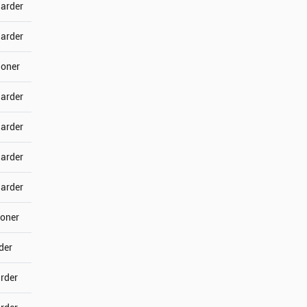
jarder
jarder
joner
jarder
jarder
jarder
jarder
joner
der
arder