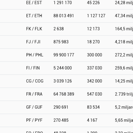
EE / EST
1 291 170
45 226
24,28 mil
ET / ETH
88 013 491
1 127 127
47,34 mil
FK / FLK
2 638
12 173
164,5 mil
FJ / FJI
875 983
18 270
4,218 mil
PH / PHL
99 900 177
300 000
272,2 mil
FI / FIN
5 244 000
337 030
259,6 mil
CG / COG
3 039 126
342 000
14,25 mil
FR / FRA
64 768 389
547 030
2.739 tril
GF / GUF
290 691
83 534
5,2 miljar
PF / PYF
270 485
4 167
5,65 milj