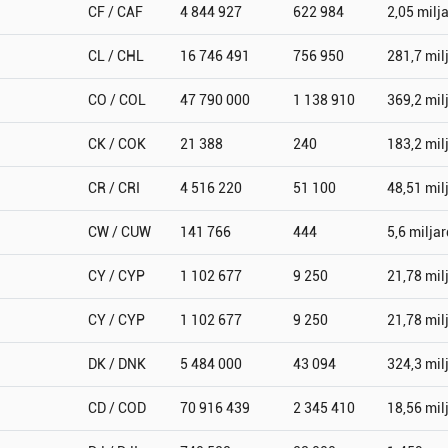
CF / CAF
4 844 927
622 984
2,05 milj
CL / CHL
16 746 491
756 950
281,7 mil
CO / COL
47 790 000
1 138 910
369,2 mil
CK / COK
21 388
240
183,2 mil
CR / CRI
4 516 220
51 100
48,51 mil
CW / CUW
141 766
444
5,6 miljar
CY / CYP
1 102 677
9 250
21,78 mil
CY / CYP
1 102 677
9 250
21,78 mil
DK / DNK
5 484 000
43 094
324,3 mil
CD / COD
70 916 439
2 345 410
18,56 mil