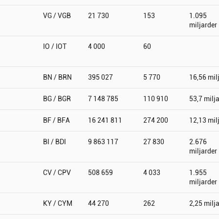
VG / VGB
21 730
153
1.095
miljarder
IO / IOT
4 000
60
BN / BRN
395 027
5 770
16,56 mil
BG / BGR
7 148 785
110 910
53,7 milj
BF / BFA
16 241 811
274 200
12,13 mil
BI / BDI
9 863 117
27 830
2.676
miljarder
CV / CPV
508 659
4 033
1.955
miljarder
KY / CYM
44 270
262
2,25 milj