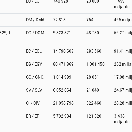
DJ / DJI
740 528
23 000
1.459
miljarder
DM / DMA
72 813
754
495 miljo
829, 1-
DO / DOM
9 823 821
48 730
59,27 mil
EC / ECU
14 790 608
283 560
91,41 mil
EG / EGY
80 471 869
1 001 450
262 milja
GQ / GNQ
1 014 999
28 051
17,08 mil
SV / SLV
6 052 064
21 040
24,67 mil
CI / CIV
21 058 798
322 460
28,28 mil
ER / ERI
5 792 984
121 320
3.438
miljarder