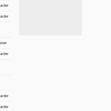
jarder
jarder
joner
jarder
jarder
jarder