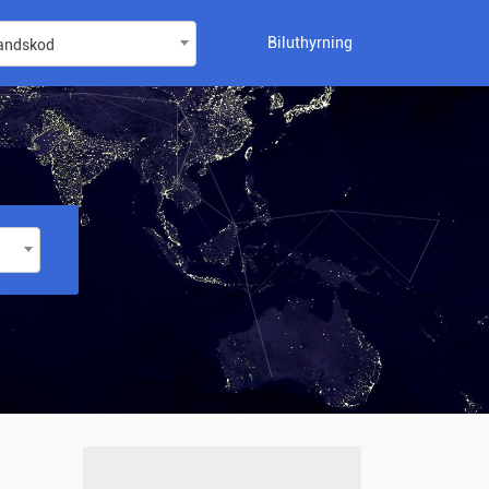
Biluthyrning
landskod