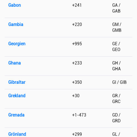
Gabon
+241
GA /
GAB
Gambia
+220
GM /
GMB
Georgien
+995
GE /
GEO
Ghana
+233
GH /
GHA
Gibraltar
+350
GI / GIB
Grekland
+30
GR /
GRC
Grenada
+1-473
GD /
GRD
Grönland
+299
GL /