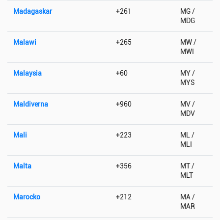
Madagaskar
+261
MG /
MDG
Malawi
+265
MW /
MWI
Malaysia
+60
MY /
MYS
Maldiverna
+960
MV /
MDV
Mali
+223
ML /
MLI
Malta
+356
MT /
MLT
Marocko
+212
MA /
MAR