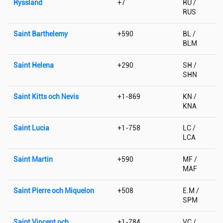
Ryssland
+7
RU /
RUS
Saint Barthelemy
+590
BL /
BLM
Saint Helena
+290
SH /
SHN
Saint Kitts och Nevis
+1-869
KN /
KNA
Saint Lucia
+1-758
LC /
LCA
Saint Martin
+590
MF /
MAF
Saint Pierre och Miquelon
+508
E.M /
SPM
Saint Vincent och
+1-784
VC /