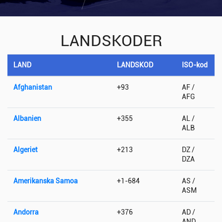
LANDSKODER
LAND
LANDSKOD
ISO-kod
Afghanistan
+93
AF /
AFG
Albanien
+355
AL /
ALB
Algeriet
+213
DZ /
DZA
Amerikanska Samoa
+1-684
AS /
ASM
Andorra
+376
AD /
AND