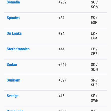
Somalia
+252
SO /
SOM
Spanien
+34
ES /
ESP
Sri Lanka
+94
LK /
LKA
Storbritannien
+44
GB /
GBR
Sudan
+249
SD /
SDN
Surinam
+597
SR /
SUR
Sverige
+46
SE /
SWE