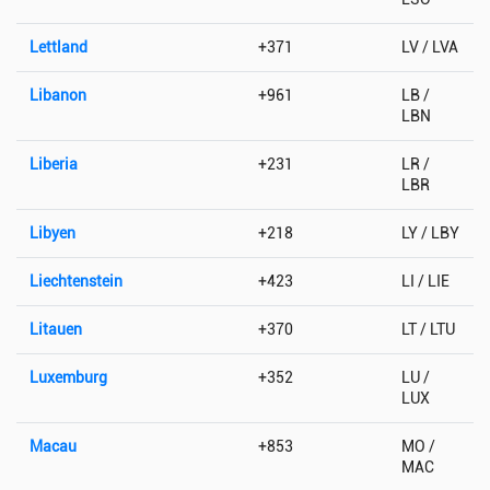
Lettland
+371
LV / LVA
Libanon
+961
LB /
LBN
Liberia
+231
LR /
LBR
Libyen
+218
LY / LBY
Liechtenstein
+423
LI / LIE
Litauen
+370
LT / LTU
Luxemburg
+352
LU /
LUX
Macau
+853
MO /
MAC