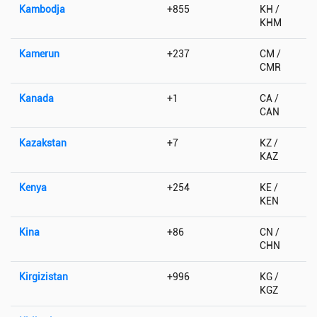
Kambodja
+855
KH /
KHM
Kamerun
+237
CM /
CMR
Kanada
+1
CA /
CAN
Kazakstan
+7
KZ /
KAZ
Kenya
+254
KE /
KEN
Kina
+86
CN /
CHN
Kirgizistan
+996
KG /
KGZ