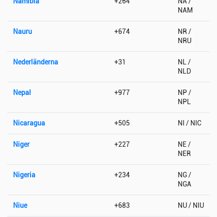
Namibia
+264
NA /
NAM
Nauru
+674
NR /
NRU
Nederländerna
+31
NL /
NLD
Nepal
+977
NP /
NPL
Nicaragua
+505
NI / NIC
Niger
+227
NE /
NER
Nigeria
+234
NG /
NGA
Niue
+683
NU / NIU