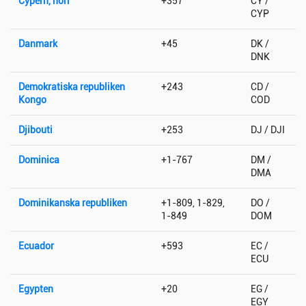
Cypern, norr
+357
CY /
CYP
Danmark
+45
DK /
DNK
Demokratiska republiken
+243
CD /
Kongo
COD
Djibouti
+253
DJ / DJI
Dominica
+1-767
DM /
DMA
Dominikanska republiken
+1-809, 1-829,
DO /
1-849
DOM
Ecuador
+593
EC /
ECU
Egypten
+20
EG /
EGY