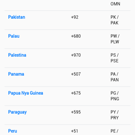
OMN
Pakistan
+92
PK /
PAK
Palau
+680
PW /
PLW
Palestina
+970
PS /
PSE
Panama
+507
PA /
PAN
Papua Nya Guinea
+675
PG /
PNG
Paraguay
+595
PY /
PRY
Peru
+51
PE /