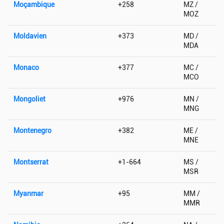
Moçambique
+258
MZ /
MOZ
Moldavien
+373
MD /
MDA
Monaco
+377
MC /
MCO
Mongoliet
+976
MN /
MNG
Montenegro
+382
ME /
MNE
Montserrat
+1-664
MS /
MSR
Myanmar
+95
MM /
MMR