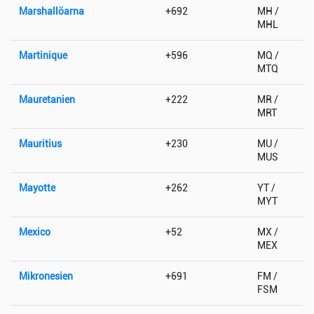
Marshallöarna
+692
MH /
MHL
Martinique
+596
MQ /
MTQ
Mauretanien
+222
MR /
MRT
Mauritius
+230
MU /
MUS
Mayotte
+262
YT /
MYT
Mexico
+52
MX /
MEX
Mikronesien
+691
FM /
FSM