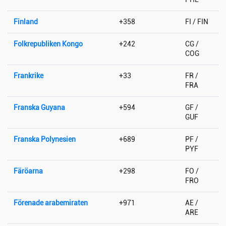
Finland
+358
FI / FIN
Folkrepubliken Kongo
+242
CG /
COG
Frankrike
+33
FR /
FRA
Franska Guyana
+594
GF /
GUF
Franska Polynesien
+689
PF /
PYF
Färöarna
+298
FO /
FRO
Förenade arabemiraten
+971
AE /
ARE