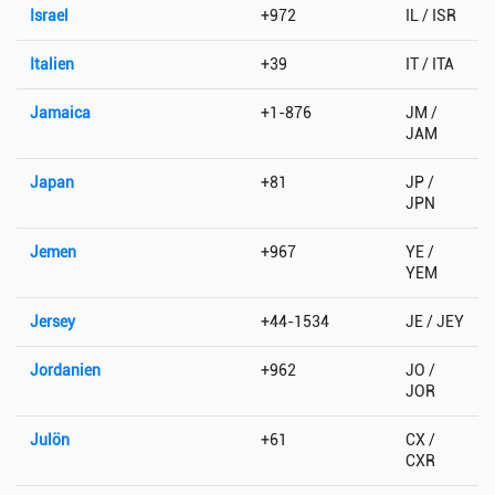
Israel
+972
IL / ISR
Italien
+39
IT / ITA
Jamaica
+1-876
JM /
JAM
Japan
+81
JP /
JPN
Jemen
+967
YE /
YEM
Jersey
+44-1534
JE / JEY
Jordanien
+962
JO /
JOR
Julön
+61
CX /
CXR