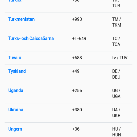
TUR
Turkmenistan
+993
TM /
TKM
Turks- och Caicosöarna
+1-649
TC /
TCA
Tuvalu
+688
tv / TUV
Tyskland
+49
DE /
DEU
Uganda
+256
UG /
UGA
Ukraina
+380
UA /
UKR
Ungern
+36
HU /
HUN