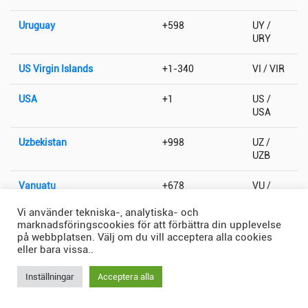
Uruguay
+598
UY /
URY
US Virgin Islands
+1-340
VI / VIR
USA
+1
US /
USA
Uzbekistan
+998
UZ /
UZB
Vanuatu
+678
VU /
VUT
Vi använder tekniska-, analytiska- och
marknadsföringscookies för att förbättra din upplevelse
Vatikanstaten
+379
VA / VAT
på webbplatsen. Välj om du vill acceptera alla cookies
eller bara vissa..
Venezuela
+58
VE /
VEN
Inställningar
Acceptera alla
Vietnam
+84
VN /