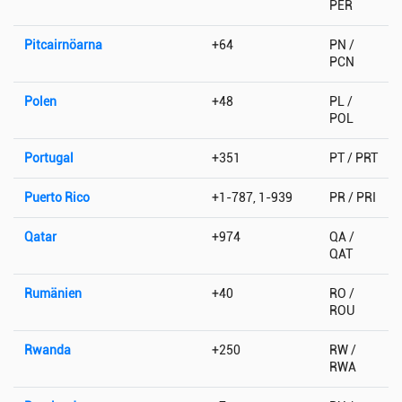
PER
Pitcairnöarna
+64
PN /
PCN
Polen
+48
PL /
POL
Portugal
+351
PT / PRT
Puerto Rico
+1-787, 1-939
PR / PRI
Qatar
+974
QA /
QAT
Rumänien
+40
RO /
ROU
Rwanda
+250
RW /
RWA