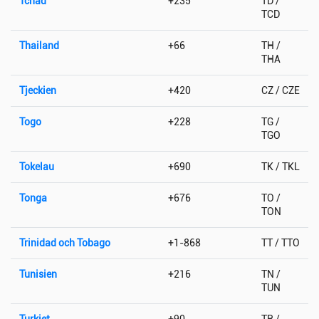
Tchad
+235
TD /
TCD
Thailand
+66
TH /
THA
Tjeckien
+420
CZ / CZE
Togo
+228
TG /
TGO
Tokelau
+690
TK / TKL
Tonga
+676
TO /
TON
Trinidad och Tobago
+1-868
TT / TTO
Tunisien
+216
TN /
TUN
Turkiet
+90
TR /