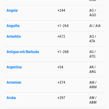
Angola
+244
AO /
AGO
Anguilla
+1-264
AI / AIA
Antarktis
+672
AQ /
ATA
Antigua och Barbuda
+1-268
AG /
ATG
Argentina
+54
AR /
ARG
Armenien
+374
AM /
ARM
Aruba
+297
AW /
ABW