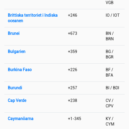
VGB
Brittiska territoriet i Indiska
+246
IO / IOT
oceanen
Brunei
+673
BN /
BRN
Bulgarien
+359
BG /
BGR
Burkina Faso
+226
BF /
BFA
Burundi
+257
BI / BDI
Cap Verde
+238
CV /
CPV
Caymanöarna
+1-345
KY /
CYM