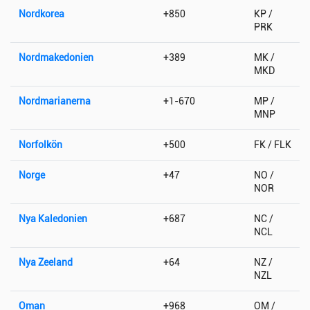
Nordkorea
+850
KP /
PRK
Nordmakedonien
+389
MK /
MKD
Nordmarianerna
+1-670
MP /
MNP
Norfolkön
+500
FK / FLK
Norge
+47
NO /
NOR
Nya Kaledonien
+687
NC /
NCL
Nya Zeeland
+64
NZ /
NZL
Oman
+968
OM /