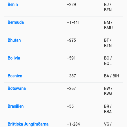
Benin
+229
BJ /
BEN
Bermuda
+1-441
BM /
BMU
Bhutan
+975
BT /
BTN
Bolivia
+591
BO /
BOL
Bosnien
+387
BA / BIH
Botswana
+267
BW /
BWA
Brasilien
+55
BR /
BRA
Brittiska Jungfruöarna
+1-284
VG /