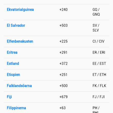
Ekvatorialguinea
+240
GQ /
GNQ
El Salvador
+503
SV /
SLV
Elfenbenskusten
+225
CI / CIV
Eritrea
+291
ER / ERI
Estland
+372
EE / EST
Etiopien
+251
ET / ETH
Falklandsöarna
+500
FK / FLK
Fiji
+679
FJ / FJI
Filippinerna
+63
PH /
PHL