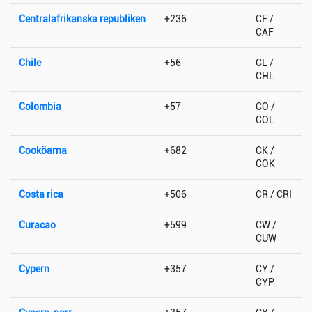
Centralafrikanska republiken
+236
CF /
CAF
Chile
+56
CL /
CHL
Colombia
+57
CO /
COL
Cooköarna
+682
CK /
COK
Costa rica
+506
CR / CRI
Curacao
+599
CW /
CUW
Cypern
+357
CY /
CYP