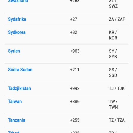
Swaziland
+268
SZ /
SWZ
Sydafrika
+27
ZA / ZAF
Sydkorea
+82
KR /
KOR
Syrien
+963
SY /
SYR
Södra Sudan
+211
SS /
SSD
Tadzjikistan
+992
TJ / TJK
Taiwan
+886
TW /
TWN
Tanzania
+255
TZ / TZA