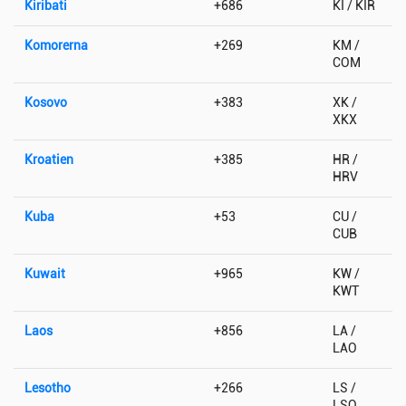
Kiribati
+686
KI / KIR
Komorerna
+269
KM /
COM
Kosovo
+383
XK /
XKX
Kroatien
+385
HR /
HRV
Kuba
+53
CU /
CUB
Kuwait
+965
KW /
KWT
Laos
+856
LA /
LAO
Lesotho
+266
LS /
LSO