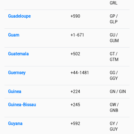
GRL
Guadeloupe
+590
GP /
GLP
Guam
+1-671
GU /
GUM
Guatemala
+502
GT /
GTM
Guernsey
+44-1481
GG /
GGY
Guinea
+224
GN / GIN
Guinea-Bissau
+245
GW /
GNB
Guyana
+592
GY /
GUY