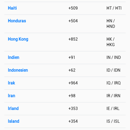
Haiti
+509
HT / HTI
Honduras
+504
HN /
HND
Hong Kong
+852
HK /
HKG
Indien
+91
IN / IND
Indonesien
+62
ID / IDN
Irak
+964
IQ / IRQ
Iran
+98
IR / IRN
Irland
+353
IE / IRL
Island
+354
IS / ISL