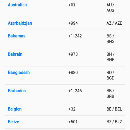
Australien
+61
AU /
AUS
Azerbajdzjan
+994
AZ / AZE
Bahamas
+1-242
BS /
BHS
Bahrain
+973
BH /
BHR
Bangladesh
+880
BD /
BGD
Barbados
+1-246
BB /
BRB
Belgien
+32
BE / BEL
Belize
+501
BZ / BLZ