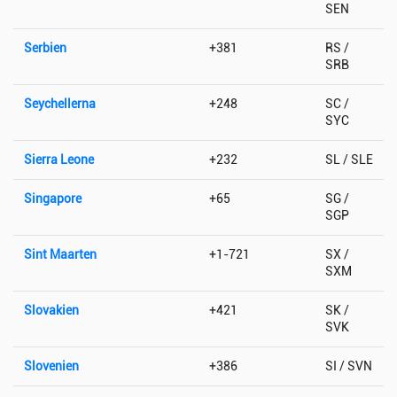
SEN
Serbien
+381
RS /
SRB
Seychellerna
+248
SC /
SYC
Sierra Leone
+232
SL / SLE
Singapore
+65
SG /
SGP
Sint Maarten
+1-721
SX /
SXM
Slovakien
+421
SK /
SVK
Slovenien
+386
SI / SVN