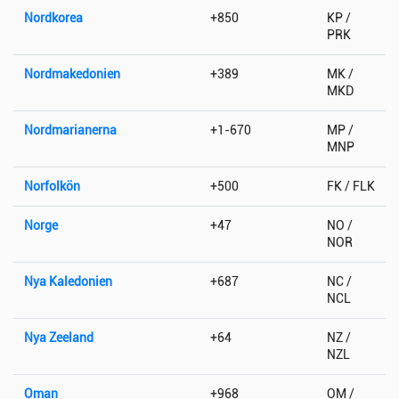
Nordkorea
+850
KP /
PRK
Nordmakedonien
+389
MK /
MKD
Nordmarianerna
+1-670
MP /
MNP
Norfolkön
+500
FK / FLK
Norge
+47
NO /
NOR
Nya Kaledonien
+687
NC /
NCL
Nya Zeeland
+64
NZ /
NZL
Oman
+968
OM /