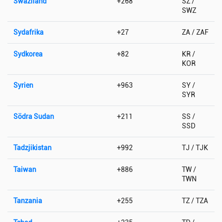
Swaziland
+268
SZ /
SWZ
Sydafrika
+27
ZA / ZAF
Sydkorea
+82
KR /
KOR
Syrien
+963
SY /
SYR
Södra Sudan
+211
SS /
SSD
Tadzjikistan
+992
TJ / TJK
Taiwan
+886
TW /
TWN
Tanzania
+255
TZ / TZA