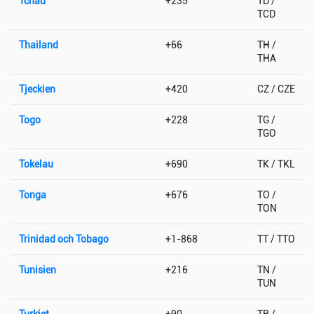
Tchad
+235
TD /
TCD
Thailand
+66
TH /
THA
Tjeckien
+420
CZ / CZE
Togo
+228
TG /
TGO
Tokelau
+690
TK / TKL
Tonga
+676
TO /
TON
Trinidad och Tobago
+1-868
TT / TTO
Tunisien
+216
TN /
TUN
Turkiet
+90
TR /