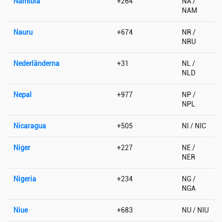
Namibia
+264
NA /
NAM
Nauru
+674
NR /
NRU
Nederländerna
+31
NL /
NLD
Nepal
+977
NP /
NPL
Nicaragua
+505
NI / NIC
Niger
+227
NE /
NER
Nigeria
+234
NG /
NGA
Niue
+683
NU / NIU