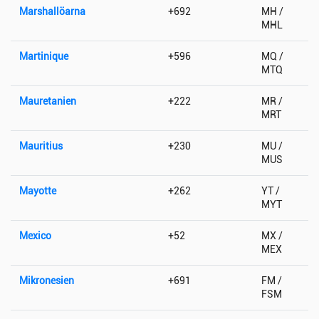
Marshallöarna
+692
MH /
MHL
Martinique
+596
MQ /
MTQ
Mauretanien
+222
MR /
MRT
Mauritius
+230
MU /
MUS
Mayotte
+262
YT /
MYT
Mexico
+52
MX /
MEX
Mikronesien
+691
FM /
FSM