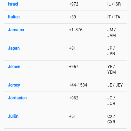
Israel
+972
IL / ISR
Italien
+39
IT / ITA
Jamaica
+1-876
JM /
JAM
Japan
+81
JP /
JPN
Jemen
+967
YE /
YEM
Jersey
+44-1534
JE / JEY
Jordanien
+962
JO /
JOR
Julön
+61
CX /
CXR