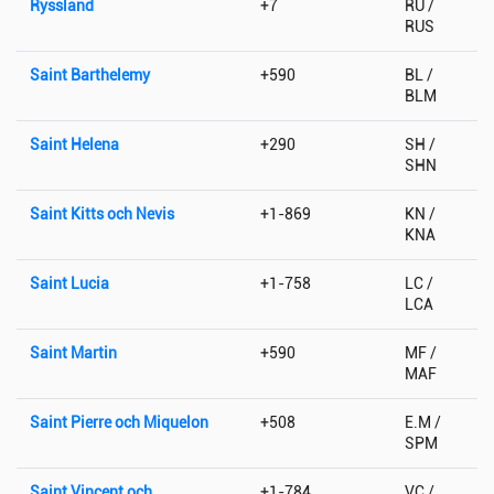
Ryssland
+7
RU /
RUS
Saint Barthelemy
+590
BL /
BLM
Saint Helena
+290
SH /
SHN
Saint Kitts och Nevis
+1-869
KN /
KNA
Saint Lucia
+1-758
LC /
LCA
Saint Martin
+590
MF /
MAF
Saint Pierre och Miquelon
+508
E.M /
SPM
Saint Vincent och
+1-784
VC /