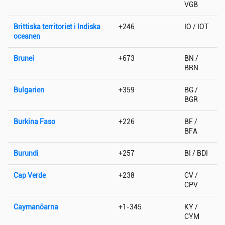
VGB
Brittiska territoriet i Indiska
+246
IO / IOT
oceanen
Brunei
+673
BN /
BRN
Bulgarien
+359
BG /
BGR
Burkina Faso
+226
BF /
BFA
Burundi
+257
BI / BDI
Cap Verde
+238
CV /
CPV
Caymanöarna
+1-345
KY /
CYM