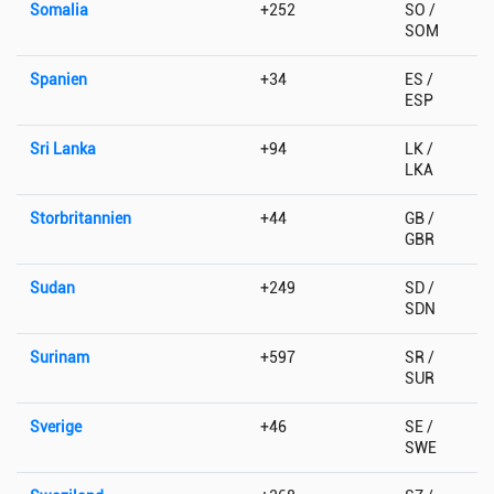
Somalia
+252
SO /
SOM
Spanien
+34
ES /
ESP
Sri Lanka
+94
LK /
LKA
Storbritannien
+44
GB /
GBR
Sudan
+249
SD /
SDN
Surinam
+597
SR /
SUR
Sverige
+46
SE /
SWE