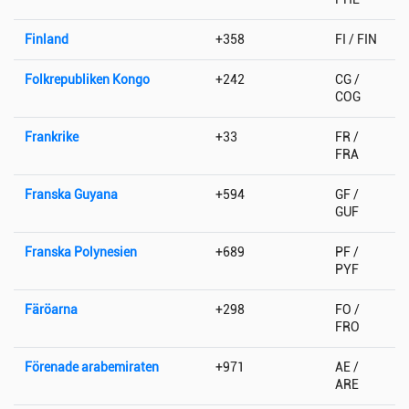
Finland
+358
FI / FIN
Folkrepubliken Kongo
+242
CG /
COG
Frankrike
+33
FR /
FRA
Franska Guyana
+594
GF /
GUF
Franska Polynesien
+689
PF /
PYF
Färöarna
+298
FO /
FRO
Förenade arabemiraten
+971
AE /
ARE