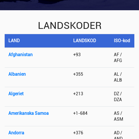
LANDSKODER
LAND
LANDSKOD
ISO-kod
Afghanistan
+93
AF /
AFG
Albanien
+355
AL /
ALB
Algeriet
+213
DZ /
DZA
Amerikanska Samoa
+1-684
AS /
ASM
Andorra
+376
AD /
AND