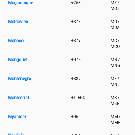
Moçambique
+258
MZ /
MOZ
Moldavien
+373
MD /
MDA
Monaco
+377
MC /
MCO
Mongoliet
+976
MN /
MNG
Montenegro
+382
ME /
MNE
Montserrat
+1-664
MS /
MSR
Myanmar
+95
MM /
MMR