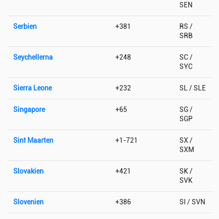
SEN
Serbien
+381
RS /
SRB
Seychellerna
+248
SC /
SYC
Sierra Leone
+232
SL / SLE
Singapore
+65
SG /
SGP
Sint Maarten
+1-721
SX /
SXM
Slovakien
+421
SK /
SVK
Slovenien
+386
SI / SVN