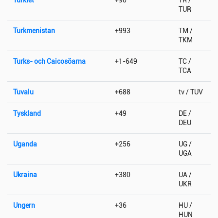
TUR
Turkmenistan
+993
TM /
TKM
Turks- och Caicosöarna
+1-649
TC /
TCA
Tuvalu
+688
tv / TUV
Tyskland
+49
DE /
DEU
Uganda
+256
UG /
UGA
Ukraina
+380
UA /
UKR
Ungern
+36
HU /
HUN