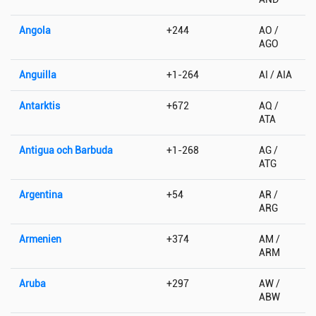
Angola
+244
AO /
AGO
Anguilla
+1-264
AI / AIA
Antarktis
+672
AQ /
ATA
Antigua och Barbuda
+1-268
AG /
ATG
Argentina
+54
AR /
ARG
Armenien
+374
AM /
ARM
Aruba
+297
AW /
ABW