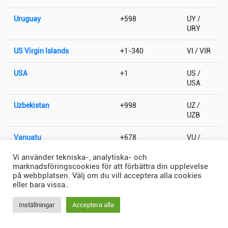
Uruguay
+598
UY /
URY
US Virgin Islands
+1-340
VI / VIR
USA
+1
US /
USA
Uzbekistan
+998
UZ /
UZB
Vanuatu
+678
VU /
VUT
Vi använder tekniska-, analytiska- och
marknadsföringscookies för att förbättra din upplevelse
Vatikanstaten
+379
VA / VAT
på webbplatsen. Välj om du vill acceptera alla cookies
eller bara vissa..
Venezuela
+58
VE /
VEN
Inställningar
Acceptera alla
Vietnam
+84
VN /