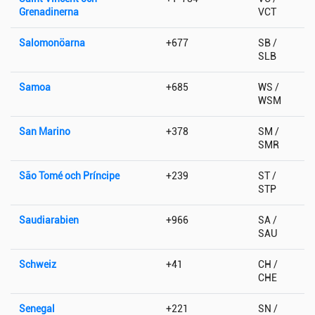
Grenadinerna
VCT
Salomonöarna
+677
SB /
SLB
Samoa
+685
WS /
WSM
San Marino
+378
SM /
SMR
São Tomé och Príncipe
+239
ST /
STP
Saudiarabien
+966
SA /
SAU
Schweiz
+41
CH /
CHE
Senegal
+221
SN /