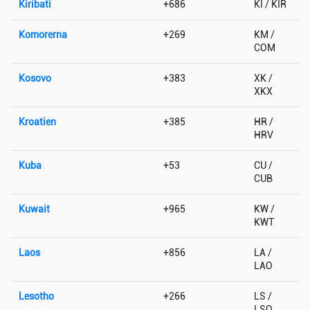
Kiribati
+686
KI / KIR
Komorerna
+269
KM /
COM
Kosovo
+383
XK /
XKX
Kroatien
+385
HR /
HRV
Kuba
+53
CU /
CUB
Kuwait
+965
KW /
KWT
Laos
+856
LA /
LAO
Lesotho
+266
LS /
LSO