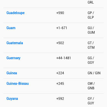
GRL
Guadeloupe
+590
GP /
GLP
Guam
+1-671
GU /
GUM
Guatemala
+502
GT /
GTM
Guernsey
+44-1481
GG /
GGY
Guinea
+224
GN / GIN
Guinea-Bissau
+245
GW /
GNB
Guyana
+592
GY /
GUY