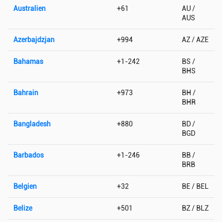
Australien
+61
AU /
AUS
Azerbajdzjan
+994
AZ / AZE
Bahamas
+1-242
BS /
BHS
Bahrain
+973
BH /
BHR
Bangladesh
+880
BD /
BGD
Barbados
+1-246
BB /
BRB
Belgien
+32
BE / BEL
Belize
+501
BZ / BLZ