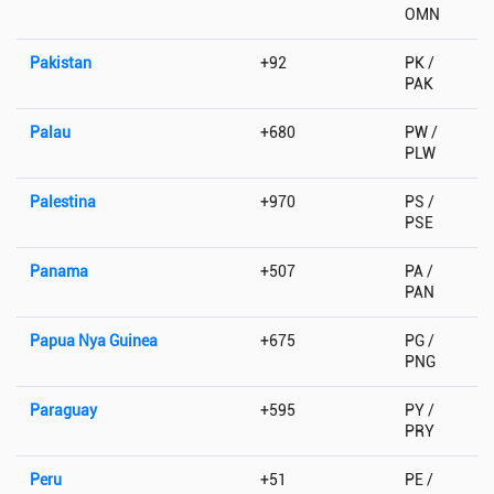
OMN
Pakistan
+92
PK /
PAK
Palau
+680
PW /
PLW
Palestina
+970
PS /
PSE
Panama
+507
PA /
PAN
Papua Nya Guinea
+675
PG /
PNG
Paraguay
+595
PY /
PRY
Peru
+51
PE /