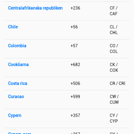
Centralafrikanska republiken
+236
CF /
CAF
Chile
+56
CL /
CHL
Colombia
+57
CO /
COL
Cooköarna
+682
CK /
COK
Costa rica
+506
CR / CRI
Curacao
+599
CW /
CUW
Cypern
+357
CY /
CYP