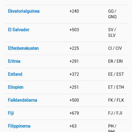
Ekvatorialguinea
+240
GQ /
GNQ
El Salvador
+503
SV /
SLV
Elfenbenskusten
+225
CI / CIV
Eritrea
+291
ER / ERI
Estland
+372
EE / EST
Etiopien
+251
ET / ETH
Falklandsöarna
+500
FK / FLK
Fiji
+679
FJ / FJI
Filippinerna
+63
PH /
PHL