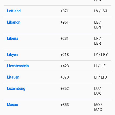
Lettland
+371
LV / LVA
Libanon
+961
LB /
LBN
Liberia
+231
LR /
LBR
Libyen
+218
LY / LBY
Liechtenstein
+423
LI / LIE
Litauen
+370
LT / LTU
Luxemburg
+352
LU /
LUX
Macau
+853
MO /
MAC