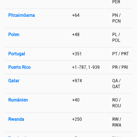
PER
Pitcairnöarna
+64
PN /
PCN
Polen
+48
PL /
POL
Portugal
+351
PT / PRT
Puerto Rico
+1-787, 1-939
PR / PRI
Qatar
+974
QA /
QAT
Rumänien
+40
RO /
ROU
Rwanda
+250
RW /
RWA