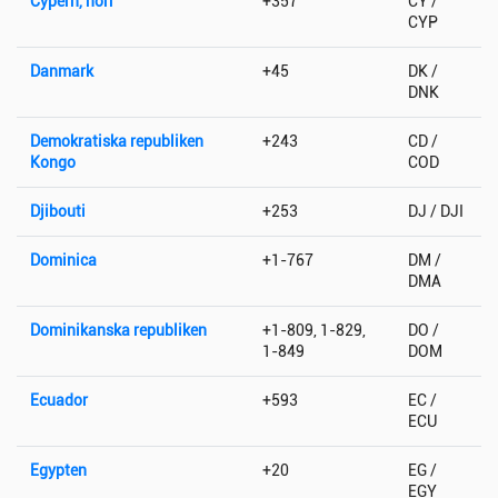
Cypern, norr
+357
CY /
CYP
Danmark
+45
DK /
DNK
Demokratiska republiken
+243
CD /
Kongo
COD
Djibouti
+253
DJ / DJI
Dominica
+1-767
DM /
DMA
Dominikanska republiken
+1-809, 1-829,
DO /
1-849
DOM
Ecuador
+593
EC /
ECU
Egypten
+20
EG /
EGY