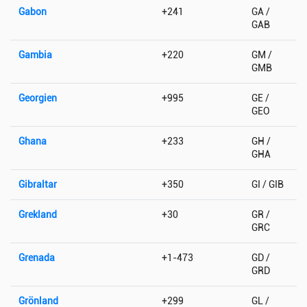
Gabon
+241
GA /
GAB
Gambia
+220
GM /
GMB
Georgien
+995
GE /
GEO
Ghana
+233
GH /
GHA
Gibraltar
+350
GI / GIB
Grekland
+30
GR /
GRC
Grenada
+1-473
GD /
GRD
Grönland
+299
GL /