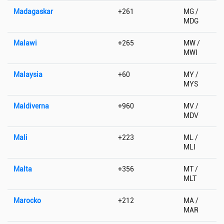
Madagaskar
+261
MG /
MDG
Malawi
+265
MW /
MWI
Malaysia
+60
MY /
MYS
Maldiverna
+960
MV /
MDV
Mali
+223
ML /
MLI
Malta
+356
MT /
MLT
Marocko
+212
MA /
MAR