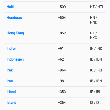
Haiti
+509
HT / HTI
Honduras
+504
HN /
HND
Hong Kong
+852
HK /
HKG
Indien
+91
IN / IND
Indonesien
+62
ID / IDN
Irak
+964
IQ / IRQ
Iran
+98
IR / IRN
Irland
+353
IE / IRL
Island
+354
IS / ISL