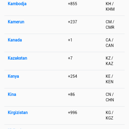
Kambodja
+855
KH /
KHM
Kamerun
+237
CM /
CMR
Kanada
+1
CA /
CAN
Kazakstan
+7
KZ /
KAZ
Kenya
+254
KE /
KEN
Kina
+86
CN /
CHN
Kirgizistan
+996
KG /
KGZ