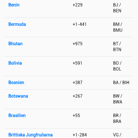
Benin
+229
BJ /
BEN
Bermuda
+1-441
BM /
BMU
Bhutan
+975
BT /
BTN
Bolivia
+591
BO /
BOL
Bosnien
+387
BA / BIH
Botswana
+267
BW /
BWA
Brasilien
+55
BR /
BRA
Brittiska Jungfruöarna
+1-284
VG /