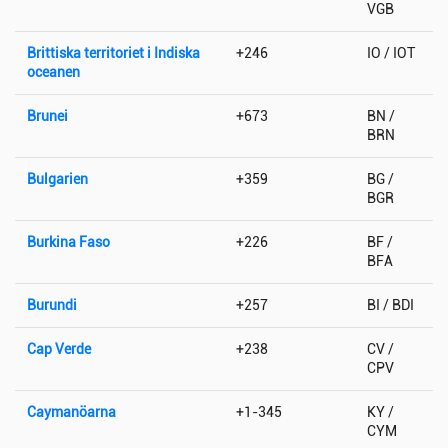
VGB
Brittiska territoriet i Indiska
+246
IO / IOT
oceanen
Brunei
+673
BN /
BRN
Bulgarien
+359
BG /
BGR
Burkina Faso
+226
BF /
BFA
Burundi
+257
BI / BDI
Cap Verde
+238
CV /
CPV
Caymanöarna
+1-345
KY /
CYM