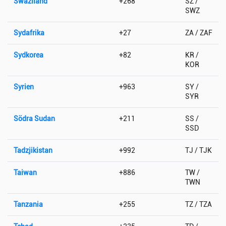
Swaziland
+268
SZ /
SWZ
Sydafrika
+27
ZA / ZAF
Sydkorea
+82
KR /
KOR
Syrien
+963
SY /
SYR
Södra Sudan
+211
SS /
SSD
Tadzjikistan
+992
TJ / TJK
Taiwan
+886
TW /
TWN
Tanzania
+255
TZ / TZA