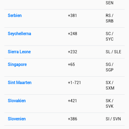
SEN
Serbien
+381
RS /
SRB
Seychellerna
+248
SC /
SYC
Sierra Leone
+232
SL / SLE
Singapore
+65
SG /
SGP
Sint Maarten
+1-721
SX /
SXM
Slovakien
+421
SK /
SVK
Slovenien
+386
SI / SVN