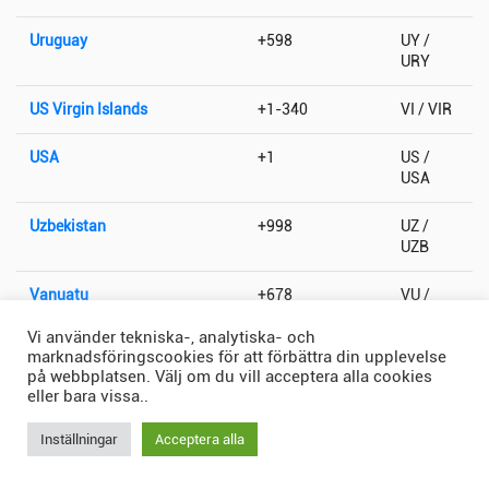
Uruguay
+598
UY /
URY
US Virgin Islands
+1-340
VI / VIR
USA
+1
US /
USA
Uzbekistan
+998
UZ /
UZB
Vanuatu
+678
VU /
VUT
Vi använder tekniska-, analytiska- och
marknadsföringscookies för att förbättra din upplevelse
Vatikanstaten
+379
VA / VAT
på webbplatsen. Välj om du vill acceptera alla cookies
eller bara vissa..
Venezuela
+58
VE /
VEN
Inställningar
Acceptera alla
Vietnam
+84
VN /