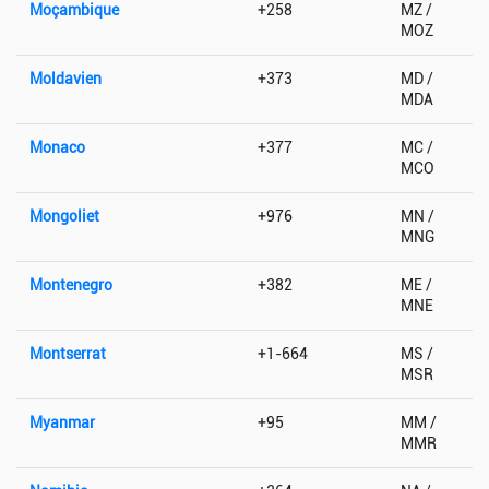
Moçambique
+258
MZ /
MOZ
Moldavien
+373
MD /
MDA
Monaco
+377
MC /
MCO
Mongoliet
+976
MN /
MNG
Montenegro
+382
ME /
MNE
Montserrat
+1-664
MS /
MSR
Myanmar
+95
MM /
MMR