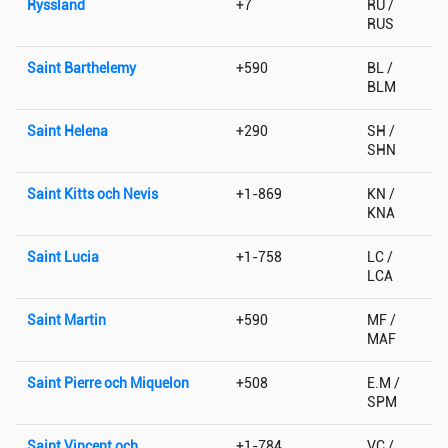
Ryssland
+7
RU /
RUS
Saint Barthelemy
+590
BL /
BLM
Saint Helena
+290
SH /
SHN
Saint Kitts och Nevis
+1-869
KN /
KNA
Saint Lucia
+1-758
LC /
LCA
Saint Martin
+590
MF /
MAF
Saint Pierre och Miquelon
+508
E.M /
SPM
Saint Vincent och
+1-784
VC /