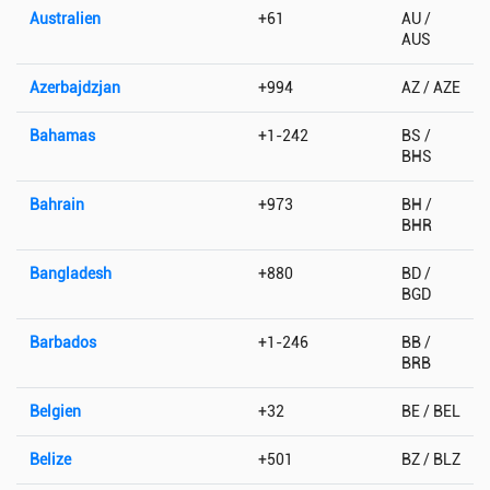
Australien
+61
AU /
AUS
Azerbajdzjan
+994
AZ / AZE
Bahamas
+1-242
BS /
BHS
Bahrain
+973
BH /
BHR
Bangladesh
+880
BD /
BGD
Barbados
+1-246
BB /
BRB
Belgien
+32
BE / BEL
Belize
+501
BZ / BLZ