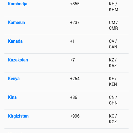
Kambodja
+855
KH /
KHM
Kamerun
+237
CM /
CMR
Kanada
+1
CA /
CAN
Kazakstan
+7
KZ /
KAZ
Kenya
+254
KE /
KEN
Kina
+86
CN /
CHN
Kirgizistan
+996
KG /
KGZ