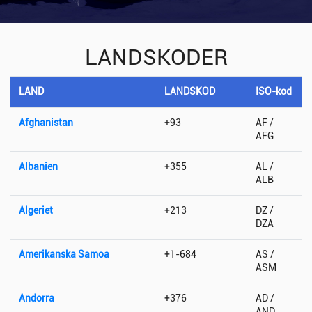
LANDSKODER
LAND
LANDSKOD
ISO-kod
Afghanistan
+93
AF /
AFG
Albanien
+355
AL /
ALB
Algeriet
+213
DZ /
DZA
Amerikanska Samoa
+1-684
AS /
ASM
Andorra
+376
AD /
AND