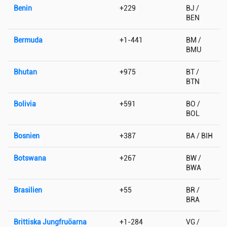
Benin
+229
BJ /
BEN
Bermuda
+1-441
BM /
BMU
Bhutan
+975
BT /
BTN
Bolivia
+591
BO /
BOL
Bosnien
+387
BA / BIH
Botswana
+267
BW /
BWA
Brasilien
+55
BR /
BRA
Brittiska Jungfruöarna
+1-284
VG /