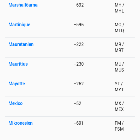
Marshallöarna
+692
MH /
MHL
Martinique
+596
MQ /
MTQ
Mauretanien
+222
MR /
MRT
Mauritius
+230
MU /
MUS
Mayotte
+262
YT /
MYT
Mexico
+52
MX /
MEX
Mikronesien
+691
FM /
FSM