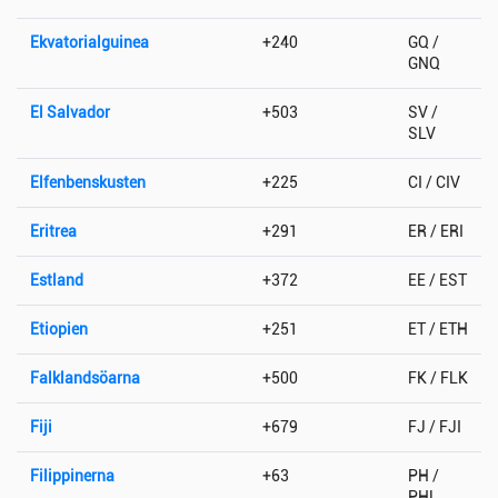
Ekvatorialguinea
+240
GQ /
GNQ
El Salvador
+503
SV /
SLV
Elfenbenskusten
+225
CI / CIV
Eritrea
+291
ER / ERI
Estland
+372
EE / EST
Etiopien
+251
ET / ETH
Falklandsöarna
+500
FK / FLK
Fiji
+679
FJ / FJI
Filippinerna
+63
PH /
PHL