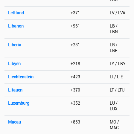
Lettland
+371
LV / LVA
Libanon
+961
LB /
LBN
Liberia
+231
LR /
LBR
Libyen
+218
LY / LBY
Liechtenstein
+423
LI / LIE
Litauen
+370
LT / LTU
Luxemburg
+352
LU /
LUX
Macau
+853
MO /
MAC