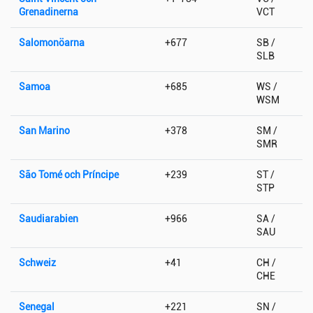
Grenadinerna
VCT
Salomonöarna
+677
SB /
SLB
Samoa
+685
WS /
WSM
San Marino
+378
SM /
SMR
São Tomé och Príncipe
+239
ST /
STP
Saudiarabien
+966
SA /
SAU
Schweiz
+41
CH /
CHE
Senegal
+221
SN /