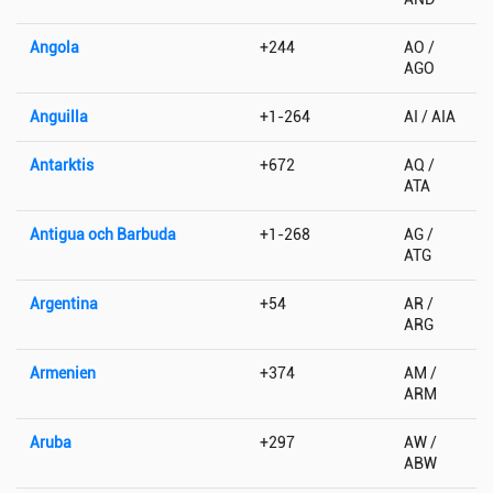
Angola
+244
AO /
AGO
Anguilla
+1-264
AI / AIA
Antarktis
+672
AQ /
ATA
Antigua och Barbuda
+1-268
AG /
ATG
Argentina
+54
AR /
ARG
Armenien
+374
AM /
ARM
Aruba
+297
AW /
ABW