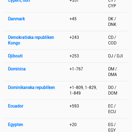
Cypern, norr
+357
CY /
CYP
Danmark
+45
DK /
DNK
Demokratiska republiken
+243
CD /
Kongo
COD
Djibouti
+253
DJ / DJI
Dominica
+1-767
DM /
DMA
Dominikanska republiken
+1-809, 1-829,
DO /
1-849
DOM
Ecuador
+593
EC /
ECU
Egypten
+20
EG /
EGY