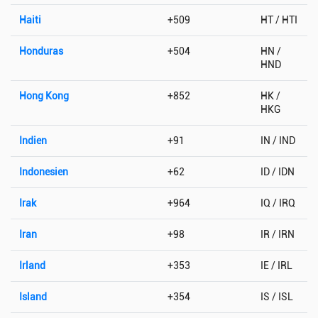
Haiti
+509
HT / HTI
Honduras
+504
HN /
HND
Hong Kong
+852
HK /
HKG
Indien
+91
IN / IND
Indonesien
+62
ID / IDN
Irak
+964
IQ / IRQ
Iran
+98
IR / IRN
Irland
+353
IE / IRL
Island
+354
IS / ISL