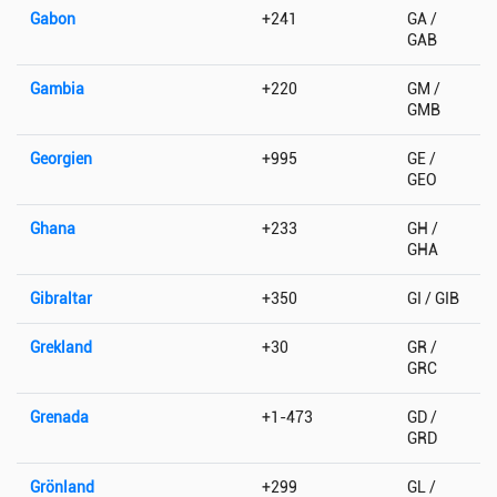
Gabon
+241
GA /
GAB
Gambia
+220
GM /
GMB
Georgien
+995
GE /
GEO
Ghana
+233
GH /
GHA
Gibraltar
+350
GI / GIB
Grekland
+30
GR /
GRC
Grenada
+1-473
GD /
GRD
Grönland
+299
GL /