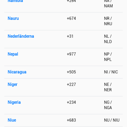
Namibia
+264
NA /
NAM
Nauru
+674
NR /
NRU
Nederländerna
+31
NL /
NLD
Nepal
+977
NP /
NPL
Nicaragua
+505
NI / NIC
Niger
+227
NE /
NER
Nigeria
+234
NG /
NGA
Niue
+683
NU / NIU