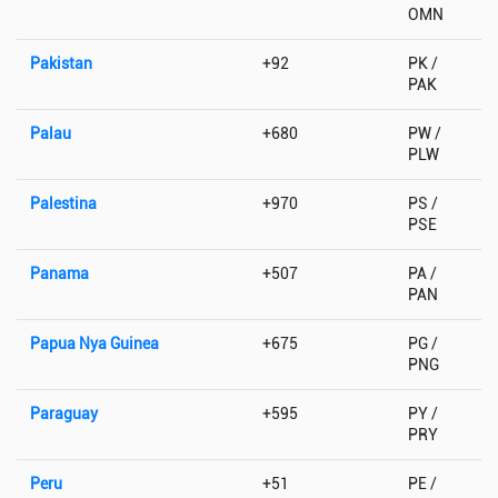
OMN
Pakistan
+92
PK /
PAK
Palau
+680
PW /
PLW
Palestina
+970
PS /
PSE
Panama
+507
PA /
PAN
Papua Nya Guinea
+675
PG /
PNG
Paraguay
+595
PY /
PRY
Peru
+51
PE /