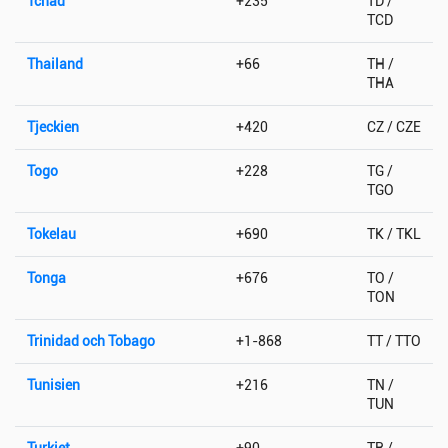
Tchad
+235
TD /
TCD
Thailand
+66
TH /
THA
Tjeckien
+420
CZ / CZE
Togo
+228
TG /
TGO
Tokelau
+690
TK / TKL
Tonga
+676
TO /
TON
Trinidad och Tobago
+1-868
TT / TTO
Tunisien
+216
TN /
TUN
Turkiet
+90
TR /