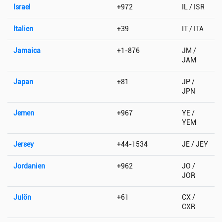
Israel
+972
IL / ISR
Italien
+39
IT / ITA
Jamaica
+1-876
JM /
JAM
Japan
+81
JP /
JPN
Jemen
+967
YE /
YEM
Jersey
+44-1534
JE / JEY
Jordanien
+962
JO /
JOR
Julön
+61
CX /
CXR