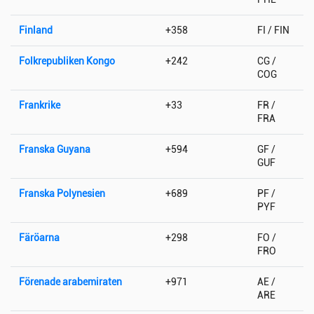
Finland
+358
FI / FIN
Folkrepubliken Kongo
+242
CG /
COG
Frankrike
+33
FR /
FRA
Franska Guyana
+594
GF /
GUF
Franska Polynesien
+689
PF /
PYF
Färöarna
+298
FO /
FRO
Förenade arabemiraten
+971
AE /
ARE