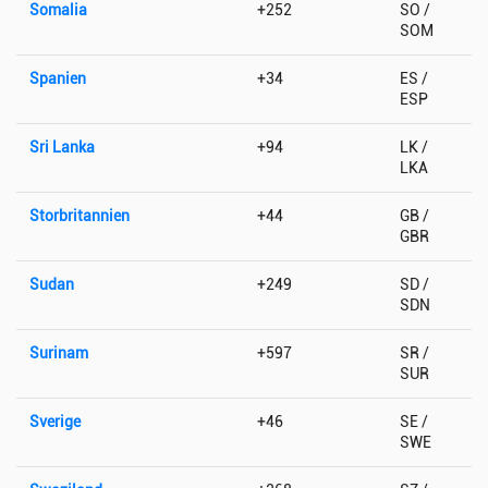
Somalia
+252
SO /
SOM
Spanien
+34
ES /
ESP
Sri Lanka
+94
LK /
LKA
Storbritannien
+44
GB /
GBR
Sudan
+249
SD /
SDN
Surinam
+597
SR /
SUR
Sverige
+46
SE /
SWE