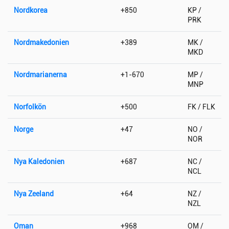
Nordkorea
+850
KP /
PRK
Nordmakedonien
+389
MK /
MKD
Nordmarianerna
+1-670
MP /
MNP
Norfolkön
+500
FK / FLK
Norge
+47
NO /
NOR
Nya Kaledonien
+687
NC /
NCL
Nya Zeeland
+64
NZ /
NZL
Oman
+968
OM /