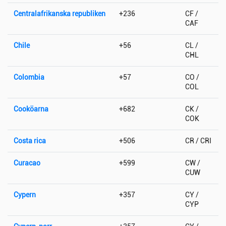
Centralafrikanska republiken
+236
CF /
CAF
Chile
+56
CL /
CHL
Colombia
+57
CO /
COL
Cooköarna
+682
CK /
COK
Costa rica
+506
CR / CRI
Curacao
+599
CW /
CUW
Cypern
+357
CY /
CYP