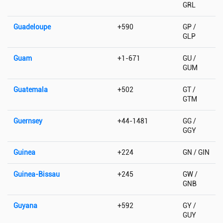
GRL
Guadeloupe
+590
GP /
GLP
Guam
+1-671
GU /
GUM
Guatemala
+502
GT /
GTM
Guernsey
+44-1481
GG /
GGY
Guinea
+224
GN / GIN
Guinea-Bissau
+245
GW /
GNB
Guyana
+592
GY /
GUY