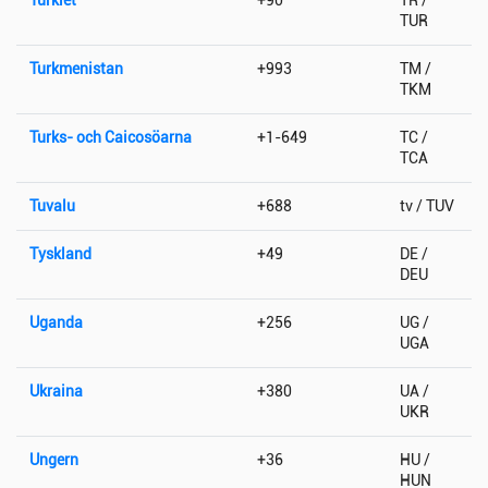
TUR
Turkmenistan
+993
TM /
TKM
Turks- och Caicosöarna
+1-649
TC /
TCA
Tuvalu
+688
tv / TUV
Tyskland
+49
DE /
DEU
Uganda
+256
UG /
UGA
Ukraina
+380
UA /
UKR
Ungern
+36
HU /
HUN