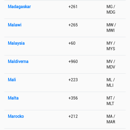
Madagaskar
+261
MG /
MDG
Malawi
+265
MW /
MWI
Malaysia
+60
MY /
MYS
Maldiverna
+960
MV /
MDV
Mali
+223
ML /
MLI
Malta
+356
MT /
MLT
Marocko
+212
MA /
MAR