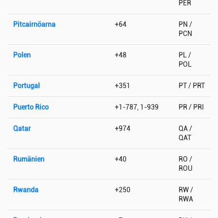
PER
Pitcairnöarna
+64
PN /
PCN
Polen
+48
PL /
POL
Portugal
+351
PT / PRT
Puerto Rico
+1-787, 1-939
PR / PRI
Qatar
+974
QA /
QAT
Rumänien
+40
RO /
ROU
Rwanda
+250
RW /
RWA