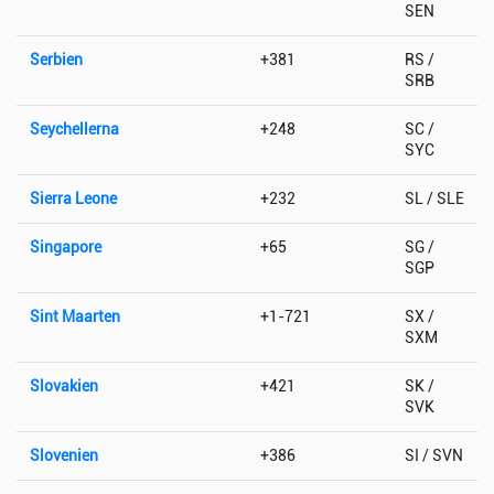
SEN
Serbien
+381
RS /
SRB
Seychellerna
+248
SC /
SYC
Sierra Leone
+232
SL / SLE
Singapore
+65
SG /
SGP
Sint Maarten
+1-721
SX /
SXM
Slovakien
+421
SK /
SVK
Slovenien
+386
SI / SVN