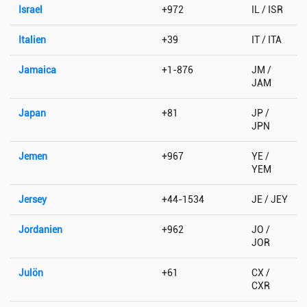
Israel
+972
IL / ISR
Italien
+39
IT / ITA
Jamaica
+1-876
JM /
JAM
Japan
+81
JP /
JPN
Jemen
+967
YE /
YEM
Jersey
+44-1534
JE / JEY
Jordanien
+962
JO /
JOR
Julön
+61
CX /
CXR