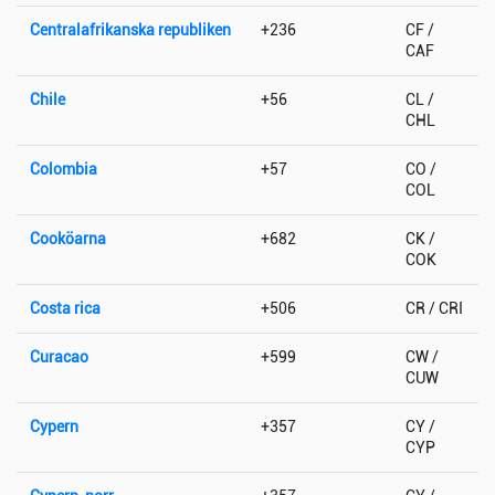
Centralafrikanska republiken
+236
CF /
CAF
Chile
+56
CL /
CHL
Colombia
+57
CO /
COL
Cooköarna
+682
CK /
COK
Costa rica
+506
CR / CRI
Curacao
+599
CW /
CUW
Cypern
+357
CY /
CYP