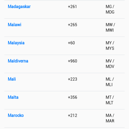
Madagaskar
+261
MG /
MDG
Malawi
+265
MW /
MWI
Malaysia
+60
MY /
MYS
Maldiverna
+960
MV /
MDV
Mali
+223
ML /
MLI
Malta
+356
MT /
MLT
Marocko
+212
MA /
MAR