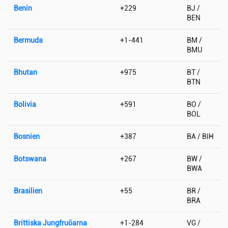
Benin
+229
BJ /
BEN
Bermuda
+1-441
BM /
BMU
Bhutan
+975
BT /
BTN
Bolivia
+591
BO /
BOL
Bosnien
+387
BA / BIH
Botswana
+267
BW /
BWA
Brasilien
+55
BR /
BRA
Brittiska Jungfruöarna
+1-284
VG /