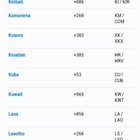
Kiribati
+686
KI / KIR
Komorerna
+269
KM /
COM
Kosovo
+383
XK /
XKX
Kroatien
+385
HR /
HRV
Kuba
+53
CU /
CUB
Kuwait
+965
KW /
KWT
Laos
+856
LA /
LAO
Lesotho
+266
LS /
LSO