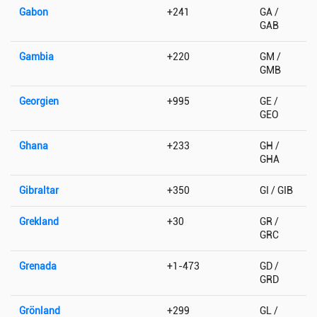
Gabon
+241
GA /
GAB
Gambia
+220
GM /
GMB
Georgien
+995
GE /
GEO
Ghana
+233
GH /
GHA
Gibraltar
+350
GI / GIB
Grekland
+30
GR /
GRC
Grenada
+1-473
GD /
GRD
Grönland
+299
GL /