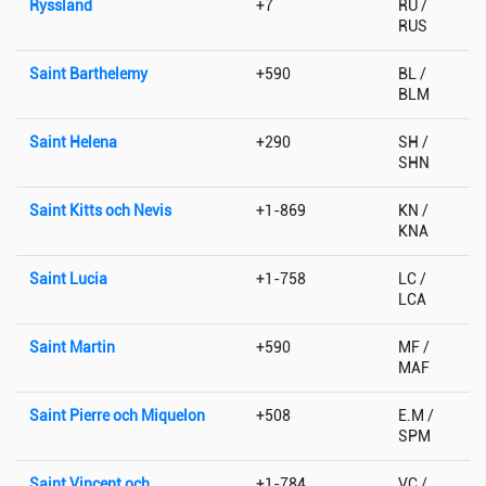
Ryssland
+7
RU /
RUS
Saint Barthelemy
+590
BL /
BLM
Saint Helena
+290
SH /
SHN
Saint Kitts och Nevis
+1-869
KN /
KNA
Saint Lucia
+1-758
LC /
LCA
Saint Martin
+590
MF /
MAF
Saint Pierre och Miquelon
+508
E.M /
SPM
Saint Vincent och
+1-784
VC /