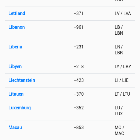
Lettland
+371
LV / LVA
Libanon
+961
LB /
LBN
Liberia
+231
LR /
LBR
Libyen
+218
LY / LBY
Liechtenstein
+423
LI / LIE
Litauen
+370
LT / LTU
Luxemburg
+352
LU /
LUX
Macau
+853
MO /
MAC