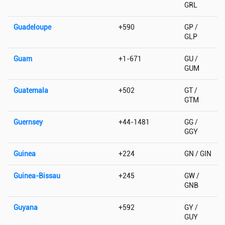
GRL
Guadeloupe
+590
GP /
GLP
Guam
+1-671
GU /
GUM
Guatemala
+502
GT /
GTM
Guernsey
+44-1481
GG /
GGY
Guinea
+224
GN / GIN
Guinea-Bissau
+245
GW /
GNB
Guyana
+592
GY /
GUY