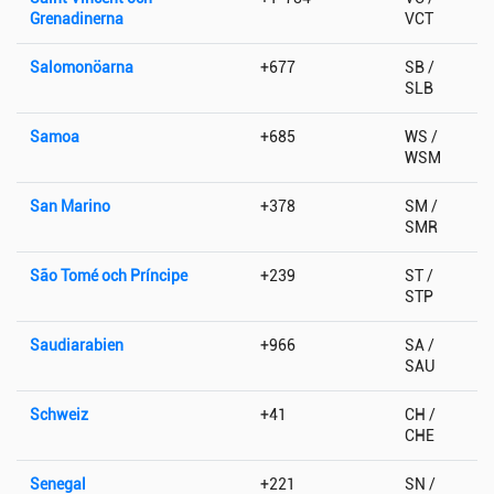
Grenadinerna
VCT
Salomonöarna
+677
SB /
SLB
Samoa
+685
WS /
WSM
San Marino
+378
SM /
SMR
São Tomé och Príncipe
+239
ST /
STP
Saudiarabien
+966
SA /
SAU
Schweiz
+41
CH /
CHE
Senegal
+221
SN /