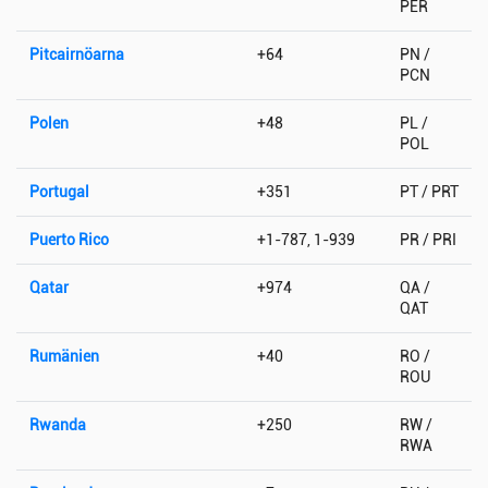
PER
Pitcairnöarna
+64
PN /
PCN
Polen
+48
PL /
POL
Portugal
+351
PT / PRT
Puerto Rico
+1-787, 1-939
PR / PRI
Qatar
+974
QA /
QAT
Rumänien
+40
RO /
ROU
Rwanda
+250
RW /
RWA