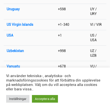
Uruguay
+598
UY /
URY
US Virgin Islands
+1-340
VI / VIR
USA
+1
US /
USA
Uzbekistan
+998
UZ /
UZB
Vanuatu
+678
VU /
VUT
Vi använder tekniska-, analytiska- och
marknadsföringscookies för att förbättra din upplevelse
Vatikanstaten
+379
VA / VAT
på webbplatsen. Välj om du vill acceptera alla cookies
eller bara vissa..
Venezuela
+58
VE /
VEN
Inställningar
Acceptera alla
Vietnam
+84
VN /