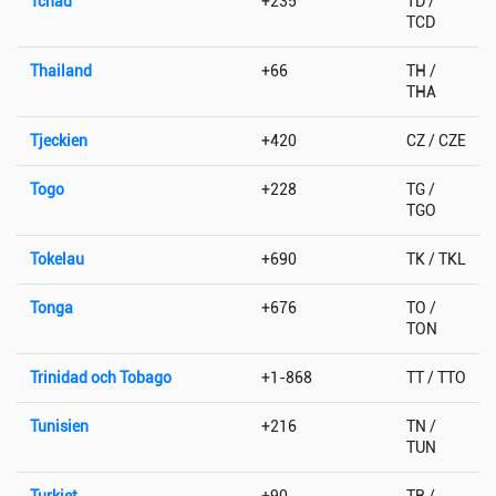
Tchad
+235
TD /
TCD
Thailand
+66
TH /
THA
Tjeckien
+420
CZ / CZE
Togo
+228
TG /
TGO
Tokelau
+690
TK / TKL
Tonga
+676
TO /
TON
Trinidad och Tobago
+1-868
TT / TTO
Tunisien
+216
TN /
TUN
Turkiet
+90
TR /