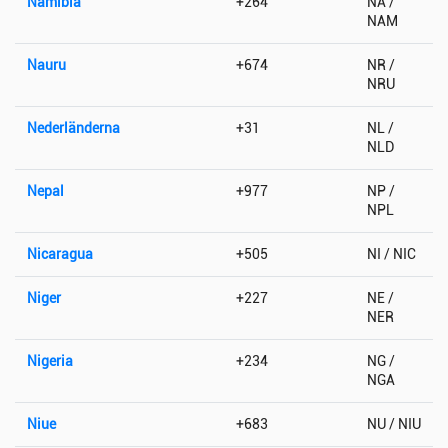
Namibia
+264
NA /
NAM
Nauru
+674
NR /
NRU
Nederländerna
+31
NL /
NLD
Nepal
+977
NP /
NPL
Nicaragua
+505
NI / NIC
Niger
+227
NE /
NER
Nigeria
+234
NG /
NGA
Niue
+683
NU / NIU