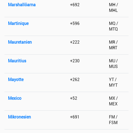
Marshallöarna
+692
MH /
MHL
Martinique
+596
MQ /
MTQ
Mauretanien
+222
MR /
MRT
Mauritius
+230
MU /
MUS
Mayotte
+262
YT /
MYT
Mexico
+52
MX /
MEX
Mikronesien
+691
FM /
FSM