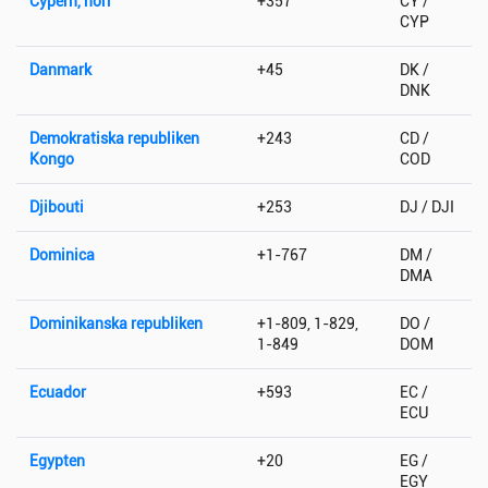
Cypern, norr
+357
CY /
CYP
Danmark
+45
DK /
DNK
Demokratiska republiken
+243
CD /
Kongo
COD
Djibouti
+253
DJ / DJI
Dominica
+1-767
DM /
DMA
Dominikanska republiken
+1-809, 1-829,
DO /
1-849
DOM
Ecuador
+593
EC /
ECU
Egypten
+20
EG /
EGY