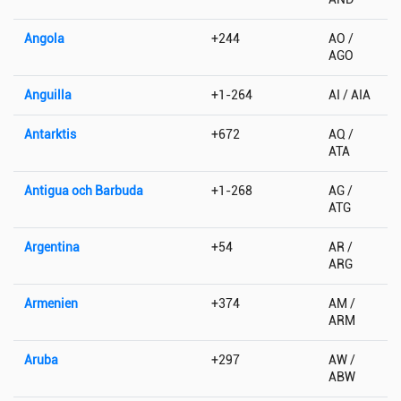
Angola
+244
AO /
AGO
Anguilla
+1-264
AI / AIA
Antarktis
+672
AQ /
ATA
Antigua och Barbuda
+1-268
AG /
ATG
Argentina
+54
AR /
ARG
Armenien
+374
AM /
ARM
Aruba
+297
AW /
ABW