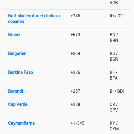
VGB
Brittiska territoriet i Indiska
+246
IO / IOT
oceanen
Brunei
+673
BN /
BRN
Bulgarien
+359
BG /
BGR
Burkina Faso
+226
BF /
BFA
Burundi
+257
BI / BDI
Cap Verde
+238
CV /
CPV
Caymanöarna
+1-345
KY /
CYM