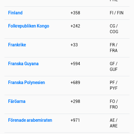
Finland
+358
FI / FIN
Folkrepubliken Kongo
+242
CG /
COG
Frankrike
+33
FR /
FRA
Franska Guyana
+594
GF /
GUF
Franska Polynesien
+689
PF /
PYF
Färöarna
+298
FO /
FRO
Förenade arabemiraten
+971
AE /
ARE