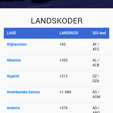
LANDSKODER
LAND
LANDSKOD
ISO-kod
Afghanistan
+93
AF /
AFG
Albanien
+355
AL /
ALB
Algeriet
+213
DZ /
DZA
Amerikanska Samoa
+1-684
AS /
ASM
Andorra
+376
AD /
AND