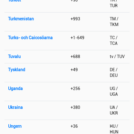
TUR
Turkmenistan
+993
TM /
TKM
Turks- och Caicosöarna
+1-649
TC /
TCA
Tuvalu
+688
tv / TUV
Tyskland
+49
DE /
DEU
Uganda
+256
UG /
UGA
Ukraina
+380
UA /
UKR
Ungern
+36
HU /
HUN