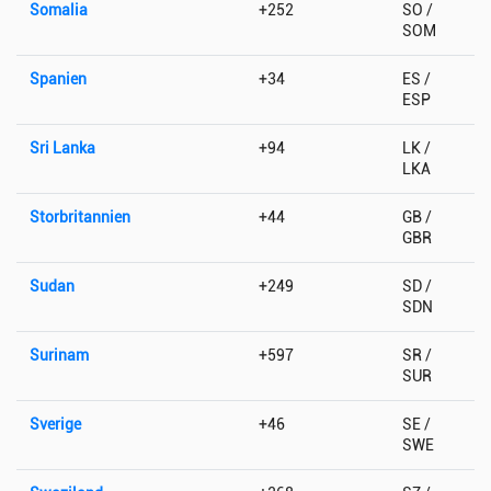
Somalia
+252
SO /
SOM
Spanien
+34
ES /
ESP
Sri Lanka
+94
LK /
LKA
Storbritannien
+44
GB /
GBR
Sudan
+249
SD /
SDN
Surinam
+597
SR /
SUR
Sverige
+46
SE /
SWE