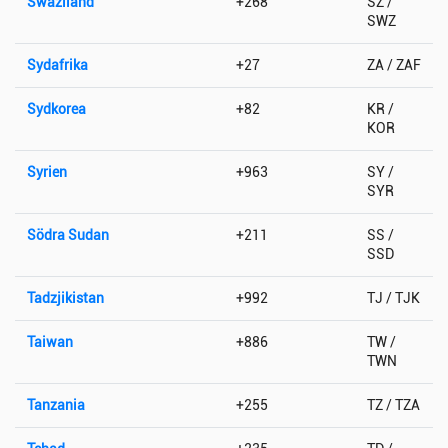
Swaziland
+268
SZ /
SWZ
Sydafrika
+27
ZA / ZAF
Sydkorea
+82
KR /
KOR
Syrien
+963
SY /
SYR
Södra Sudan
+211
SS /
SSD
Tadzjikistan
+992
TJ / TJK
Taiwan
+886
TW /
TWN
Tanzania
+255
TZ / TZA