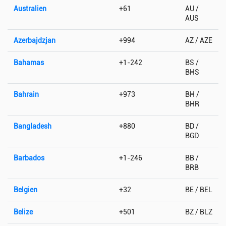
Australien
+61
AU /
AUS
Azerbajdzjan
+994
AZ / AZE
Bahamas
+1-242
BS /
BHS
Bahrain
+973
BH /
BHR
Bangladesh
+880
BD /
BGD
Barbados
+1-246
BB /
BRB
Belgien
+32
BE / BEL
Belize
+501
BZ / BLZ