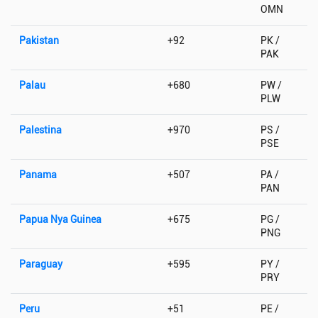
OMN
Pakistan
+92
PK /
PAK
Palau
+680
PW /
PLW
Palestina
+970
PS /
PSE
Panama
+507
PA /
PAN
Papua Nya Guinea
+675
PG /
PNG
Paraguay
+595
PY /
PRY
Peru
+51
PE /