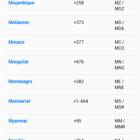
Moçambique
+258
MZ /
MOZ
Moldavien
+373
MD /
MDA
Monaco
+377
MC /
MCO
Mongoliet
+976
MN /
MNG
Montenegro
+382
ME /
MNE
Montserrat
+1-664
MS /
MSR
Myanmar
+95
MM /
MMR