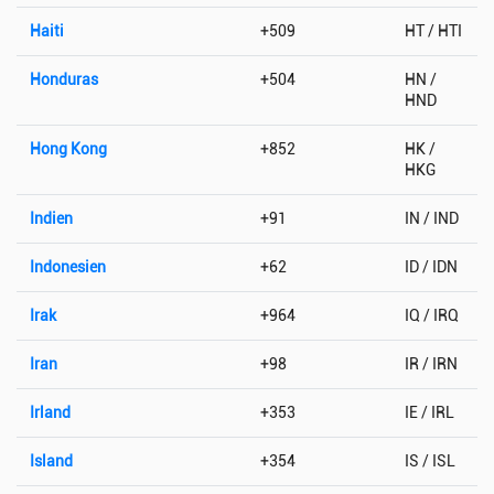
Haiti
+509
HT / HTI
Honduras
+504
HN /
HND
Hong Kong
+852
HK /
HKG
Indien
+91
IN / IND
Indonesien
+62
ID / IDN
Irak
+964
IQ / IRQ
Iran
+98
IR / IRN
Irland
+353
IE / IRL
Island
+354
IS / ISL