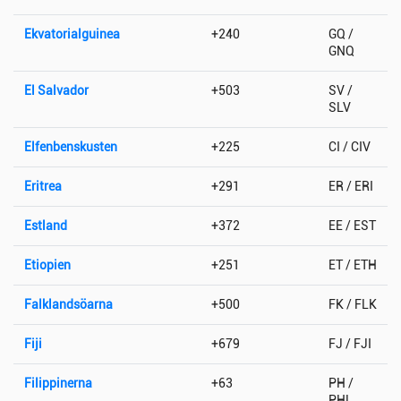
Ekvatorialguinea
+240
GQ /
GNQ
El Salvador
+503
SV /
SLV
Elfenbenskusten
+225
CI / CIV
Eritrea
+291
ER / ERI
Estland
+372
EE / EST
Etiopien
+251
ET / ETH
Falklandsöarna
+500
FK / FLK
Fiji
+679
FJ / FJI
Filippinerna
+63
PH /
PHL