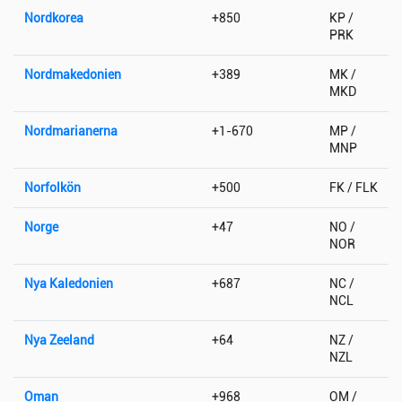
Nordkorea
+850
KP /
PRK
Nordmakedonien
+389
MK /
MKD
Nordmarianerna
+1-670
MP /
MNP
Norfolkön
+500
FK / FLK
Norge
+47
NO /
NOR
Nya Kaledonien
+687
NC /
NCL
Nya Zeeland
+64
NZ /
NZL
Oman
+968
OM /