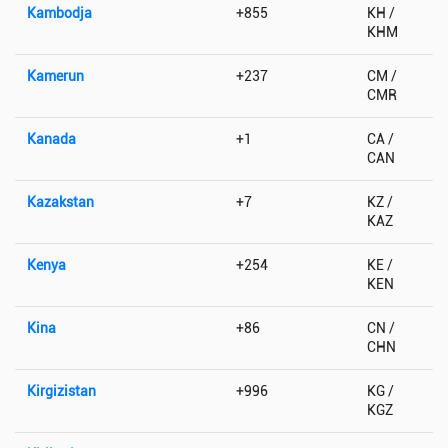
Kambodja
+855
KH /
KHM
Kamerun
+237
CM /
CMR
Kanada
+1
CA /
CAN
Kazakstan
+7
KZ /
KAZ
Kenya
+254
KE /
KEN
Kina
+86
CN /
CHN
Kirgizistan
+996
KG /
KGZ