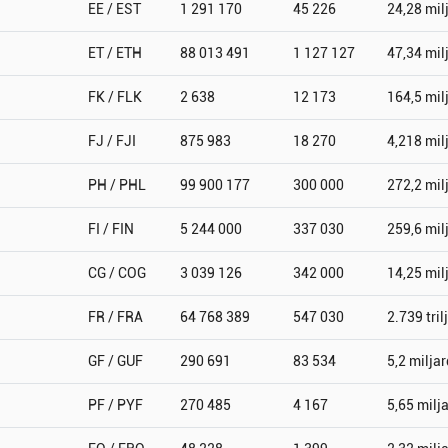
EE / EST
1 291 170
45 226
24,28 mil
ET / ETH
88 013 491
1 127 127
47,34 mil
FK / FLK
2 638
12 173
164,5 mil
FJ / FJI
875 983
18 270
4,218 mil
PH / PHL
99 900 177
300 000
272,2 mil
FI / FIN
5 244 000
337 030
259,6 mil
CG / COG
3 039 126
342 000
14,25 mil
FR / FRA
64 768 389
547 030
2.739 tril
GF / GUF
290 691
83 534
5,2 miljar
PF / PYF
270 485
4 167
5,65 milj