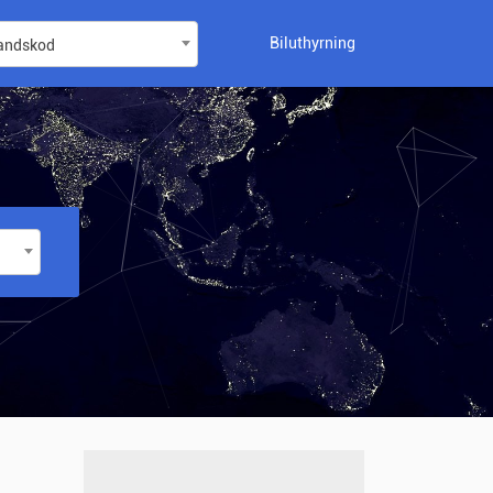
Biluthyrning
landskod