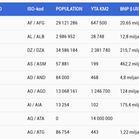
D
ISO-kod
POPULATION
YTA KM2
BNP $ U
AF / AFG
29 121 286
647 500
20,65 mil
AL / ALB
2 986 952
28 748
12,8 milj
DZ / DZA
34 586 184
2 381 740
215,7 mil
AS / ASM
57 881
199
462,2 mil
AD / AND
84 000
468
4,8 miljar
AO / AGO
13 068 161
1 246 700
124 milja
AI / AIA
13 254
102
175,4 mil
AQ / ATA
0
14 000 000
AG / ATG
86 754
443
1,22 milj