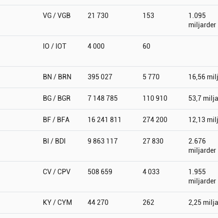
VG / VGB
21 730
153
1.095
miljarder
IO / IOT
4 000
60
BN / BRN
395 027
5 770
16,56 mil
BG / BGR
7 148 785
110 910
53,7 milj
BF / BFA
16 241 811
274 200
12,13 mil
BI / BDI
9 863 117
27 830
2.676
miljarder
CV / CPV
508 659
4 033
1.955
miljarder
KY / CYM
44 270
262
2,25 milj