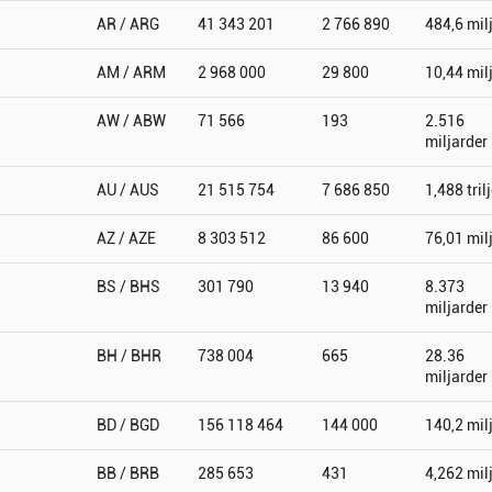
AR / ARG
41 343 201
2 766 890
484,6 mil
AM / ARM
2 968 000
29 800
10,44 mil
AW / ABW
71 566
193
2.516
miljarder
AU / AUS
21 515 754
7 686 850
1,488 tril
AZ / AZE
8 303 512
86 600
76,01 mil
BS / BHS
301 790
13 940
8.373
miljarder
BH / BHR
738 004
665
28.36
miljarder
BD / BGD
156 118 464
144 000
140,2 mil
BB / BRB
285 653
431
4,262 mil