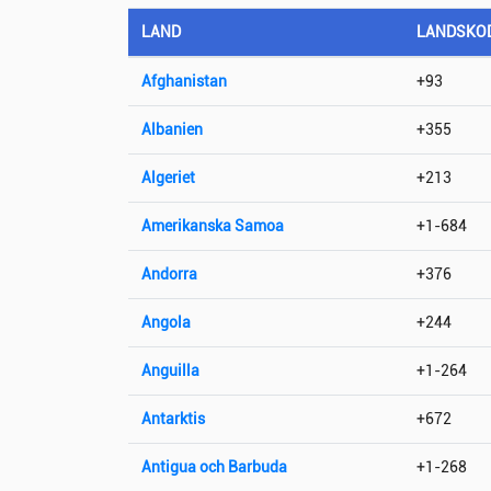
LAND
LANDSKO
Afghanistan
+93
Albanien
+355
Algeriet
+213
Amerikanska Samoa
+1-684
Andorra
+376
Angola
+244
Anguilla
+1-264
Antarktis
+672
Antigua och Barbuda
+1-268