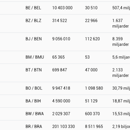
BE / BEL
10 403 000
30 510
507,4 mil
BZ / BLZ
314 522
22 966
1.637
miljarder
BJ / BEN
9 056 010
112 620
8.359
miljarder
BM / BMU
65 365
53
5,6 miljar
BT / BTN
699 847
47 000
2.133
miljarder
BO / BOL
9 947 418
1 098 580
30,79 mil
BA / BIH
4 590 000
51 129
18,87 mil
BW / BWA
2 029 307
600 370
15,53 mil
BR / BRA
201 103 330
8 511 965
2,19 biljo