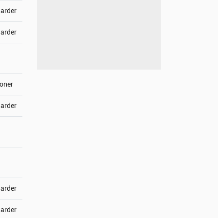
jarder
jarder
joner
jarder
jarder
jarder