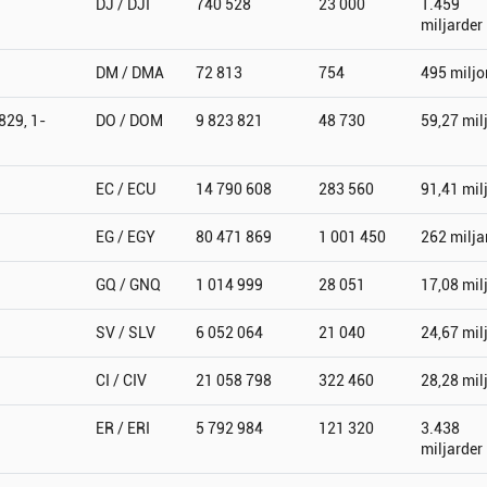
DJ / DJI
740 528
23 000
1.459
miljarder
DM / DMA
72 813
754
495 miljo
829, 1-
DO / DOM
9 823 821
48 730
59,27 mil
EC / ECU
14 790 608
283 560
91,41 mil
EG / EGY
80 471 869
1 001 450
262 milja
GQ / GNQ
1 014 999
28 051
17,08 mil
SV / SLV
6 052 064
21 040
24,67 mil
CI / CIV
21 058 798
322 460
28,28 mil
ER / ERI
5 792 984
121 320
3.438
miljarder