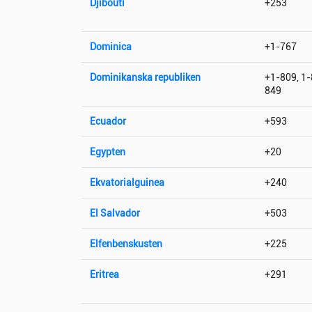
Djibouti
+253
Dominica
+1-767
Dominikanska republiken
+1-809, 1-
849
Ecuador
+593
Egypten
+20
Ekvatorialguinea
+240
El Salvador
+503
Elfenbenskusten
+225
Eritrea
+291