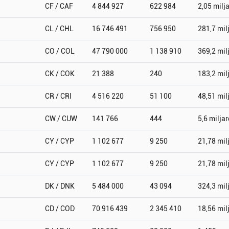
CF / CAF
4 844 927
622 984
2,05 milj
CL / CHL
16 746 491
756 950
281,7 mil
CO / COL
47 790 000
1 138 910
369,2 mil
CK / COK
21 388
240
183,2 mil
CR / CRI
4 516 220
51 100
48,51 mil
CW / CUW
141 766
444
5,6 miljar
CY / CYP
1 102 677
9 250
21,78 mil
CY / CYP
1 102 677
9 250
21,78 mil
DK / DNK
5 484 000
43 094
324,3 mil
CD / COD
70 916 439
2 345 410
18,56 mil