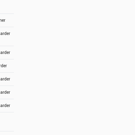
ner
jarder
jarder
rder
jarder
jarder
jarder