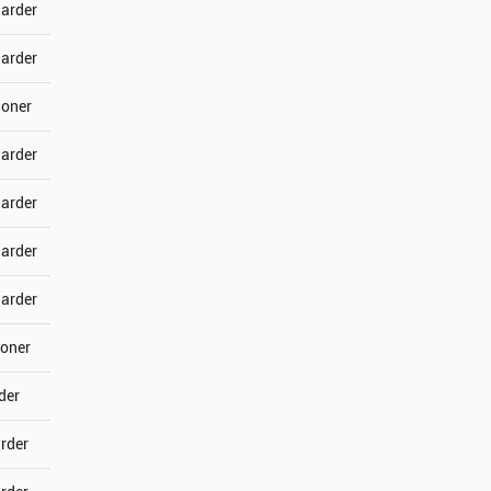
jarder
jarder
joner
jarder
jarder
jarder
jarder
joner
der
arder