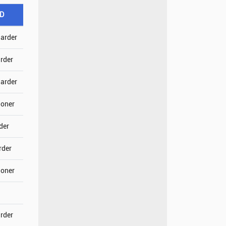
SD
jarder
arder
jarder
joner
der
rder
joner
arder