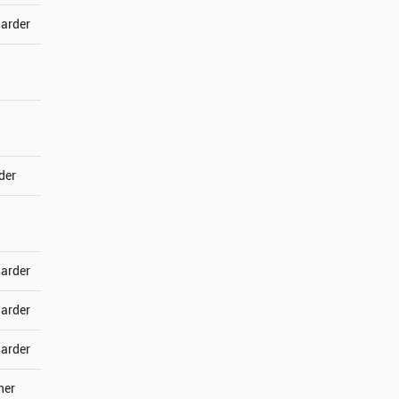
jarder
der
jarder
jarder
jarder
ner