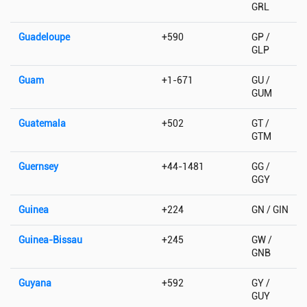
GRL
Guadeloupe
+590
GP /
GLP
Guam
+1-671
GU /
GUM
Guatemala
+502
GT /
GTM
Guernsey
+44-1481
GG /
GGY
Guinea
+224
GN / GIN
Guinea-Bissau
+245
GW /
GNB
Guyana
+592
GY /
GUY