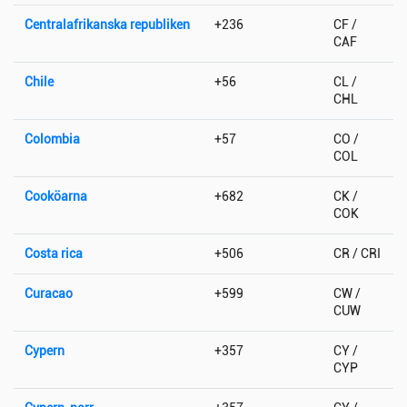
Centralafrikanska republiken
+236
CF /
CAF
Chile
+56
CL /
CHL
Colombia
+57
CO /
COL
Cooköarna
+682
CK /
COK
Costa rica
+506
CR / CRI
Curacao
+599
CW /
CUW
Cypern
+357
CY /
CYP