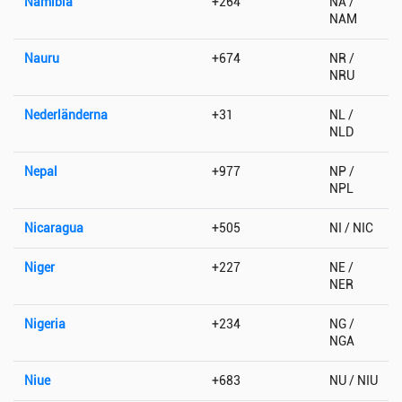
Namibia
+264
NA /
NAM
Nauru
+674
NR /
NRU
Nederländerna
+31
NL /
NLD
Nepal
+977
NP /
NPL
Nicaragua
+505
NI / NIC
Niger
+227
NE /
NER
Nigeria
+234
NG /
NGA
Niue
+683
NU / NIU