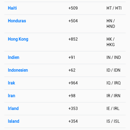
Haiti
+509
HT / HTI
Honduras
+504
HN /
HND
Hong Kong
+852
HK /
HKG
Indien
+91
IN / IND
Indonesien
+62
ID / IDN
Irak
+964
IQ / IRQ
Iran
+98
IR / IRN
Irland
+353
IE / IRL
Island
+354
IS / ISL