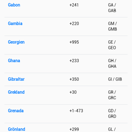
Gabon
+241
GA /
GAB
Gambia
+220
GM /
GMB
Georgien
+995
GE /
GEO
Ghana
+233
GH /
GHA
Gibraltar
+350
GI / GIB
Grekland
+30
GR /
GRC
Grenada
+1-473
GD /
GRD
Grönland
+299
GL /