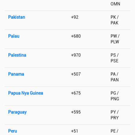
OMN
Pakistan
+92
PK /
PAK
Palau
+680
PW /
PLW
Palestina
+970
PS /
PSE
Panama
+507
PA /
PAN
Papua Nya Guinea
+675
PG /
PNG
Paraguay
+595
PY /
PRY
Peru
+51
PE /