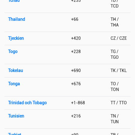
Tchad
+235
TD /
TCD
Thailand
+66
TH /
THA
Tjeckien
+420
CZ / CZE
Togo
+228
TG /
TGO
Tokelau
+690
TK / TKL
Tonga
+676
TO /
TON
Trinidad och Tobago
+1-868
TT / TTO
Tunisien
+216
TN /
TUN
Turkiet
+90
TR /