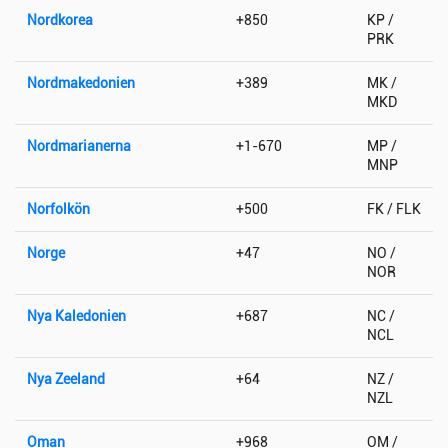
Nordkorea
+850
KP /
PRK
Nordmakedonien
+389
MK /
MKD
Nordmarianerna
+1-670
MP /
MNP
Norfolkön
+500
FK / FLK
Norge
+47
NO /
NOR
Nya Kaledonien
+687
NC /
NCL
Nya Zeeland
+64
NZ /
NZL
Oman
+968
OM /