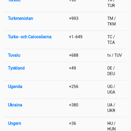
TUR
Turkmenistan
+993
TM /
TKM
Turks- och Caicosöarna
+1-649
TC /
TCA
Tuvalu
+688
tv / TUV
Tyskland
+49
DE /
DEU
Uganda
+256
UG /
UGA
Ukraina
+380
UA /
UKR
Ungern
+36
HU /
HUN