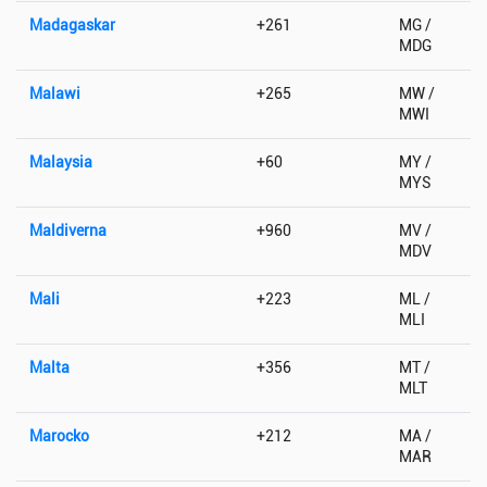
Madagaskar
+261
MG /
MDG
Malawi
+265
MW /
MWI
Malaysia
+60
MY /
MYS
Maldiverna
+960
MV /
MDV
Mali
+223
ML /
MLI
Malta
+356
MT /
MLT
Marocko
+212
MA /
MAR