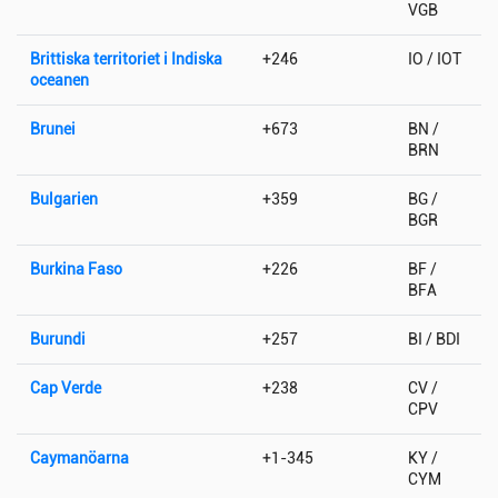
VGB
Brittiska territoriet i Indiska
+246
IO / IOT
oceanen
Brunei
+673
BN /
BRN
Bulgarien
+359
BG /
BGR
Burkina Faso
+226
BF /
BFA
Burundi
+257
BI / BDI
Cap Verde
+238
CV /
CPV
Caymanöarna
+1-345
KY /
CYM