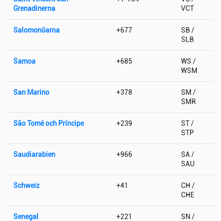
Grenadinerna
VCT
Salomonöarna
+677
SB /
SLB
Samoa
+685
WS /
WSM
San Marino
+378
SM /
SMR
São Tomé och Príncipe
+239
ST /
STP
Saudiarabien
+966
SA /
SAU
Schweiz
+41
CH /
CHE
Senegal
+221
SN /