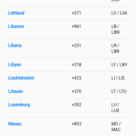
Lettland
+371
LV / LVA
Libanon
+961
LB /
LBN
Liberia
+231
LR /
LBR
Libyen
+218
LY / LBY
Liechtenstein
+423
LI / LIE
Litauen
+370
LT / LTU
Luxemburg
+352
LU /
LUX
Macau
+853
MO /
MAC