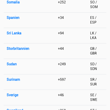
Somalia
+252
SO /
SOM
Spanien
+34
ES /
ESP
Sri Lanka
+94
LK /
LKA
Storbritannien
+44
GB /
GBR
Sudan
+249
SD /
SDN
Surinam
+597
SR /
SUR
Sverige
+46
SE /
SWE