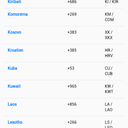
Kiribati
+686
KI / KIR
Komorerna
+269
KM /
COM
Kosovo
+383
XK /
XKX
Kroatien
+385
HR /
HRV
Kuba
+53
CU /
CUB
Kuwait
+965
KW /
KWT
Laos
+856
LA /
LAO
Lesotho
+266
LS /
LSO