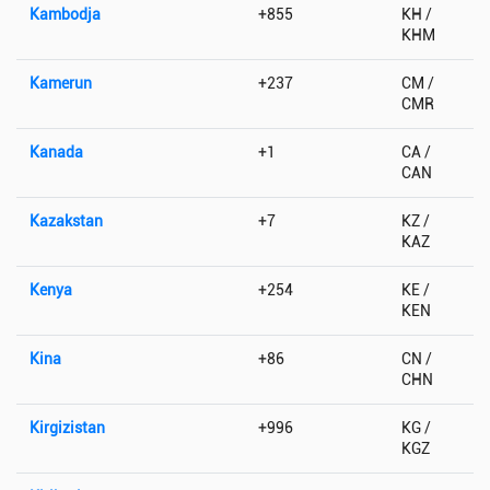
Kambodja
+855
KH /
KHM
Kamerun
+237
CM /
CMR
Kanada
+1
CA /
CAN
Kazakstan
+7
KZ /
KAZ
Kenya
+254
KE /
KEN
Kina
+86
CN /
CHN
Kirgizistan
+996
KG /
KGZ