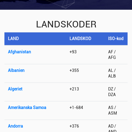
LANDSKODER
LAND
LANDSKOD
ISO-kod
Afghanistan
+93
AF /
AFG
Albanien
+355
AL /
ALB
Algeriet
+213
DZ /
DZA
Amerikanska Samoa
+1-684
AS /
ASM
Andorra
+376
AD /
AND