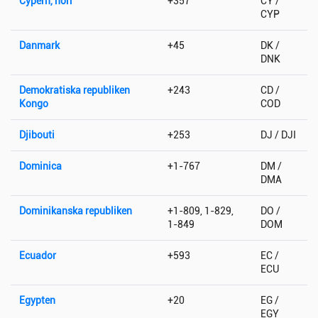
Cypern, norr
+357
CY /
CYP
Danmark
+45
DK /
DNK
Demokratiska republiken
+243
CD /
Kongo
COD
Djibouti
+253
DJ / DJI
Dominica
+1-767
DM /
DMA
Dominikanska republiken
+1-809, 1-829,
DO /
1-849
DOM
Ecuador
+593
EC /
ECU
Egypten
+20
EG /
EGY