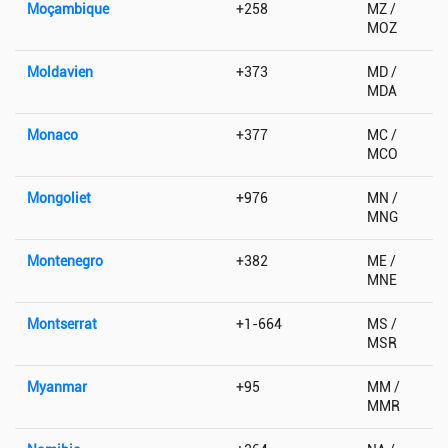
Moçambique
+258
MZ /
MOZ
Moldavien
+373
MD /
MDA
Monaco
+377
MC /
MCO
Mongoliet
+976
MN /
MNG
Montenegro
+382
ME /
MNE
Montserrat
+1-664
MS /
MSR
Myanmar
+95
MM /
MMR