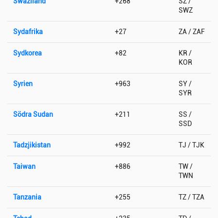
Swaziland
+268
SZ /
SWZ
Sydafrika
+27
ZA / ZAF
Sydkorea
+82
KR /
KOR
Syrien
+963
SY /
SYR
Södra Sudan
+211
SS /
SSD
Tadzjikistan
+992
TJ / TJK
Taiwan
+886
TW /
TWN
Tanzania
+255
TZ / TZA