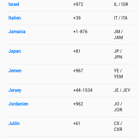
Israel
+972
IL / ISR
Italien
+39
IT / ITA
Jamaica
+1-876
JM /
JAM
Japan
+81
JP /
JPN
Jemen
+967
YE /
YEM
Jersey
+44-1534
JE / JEY
Jordanien
+962
JO /
JOR
Julön
+61
CX /
CXR