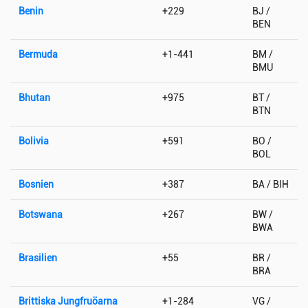
Benin
+229
BJ /
BEN
Bermuda
+1-441
BM /
BMU
Bhutan
+975
BT /
BTN
Bolivia
+591
BO /
BOL
Bosnien
+387
BA / BIH
Botswana
+267
BW /
BWA
Brasilien
+55
BR /
BRA
Brittiska Jungfruöarna
+1-284
VG /