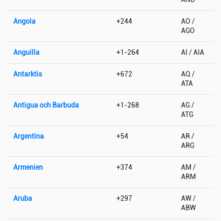
Angola
+244
AO /
AGO
Anguilla
+1-264
AI / AIA
Antarktis
+672
AQ /
ATA
Antigua och Barbuda
+1-268
AG /
ATG
Argentina
+54
AR /
ARG
Armenien
+374
AM /
ARM
Aruba
+297
AW /
ABW