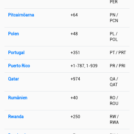
PER
Pitcairnöarna
+64
PN /
PCN
Polen
+48
PL /
POL
Portugal
+351
PT / PRT
Puerto Rico
+1-787, 1-939
PR / PRI
Qatar
+974
QA /
QAT
Rumänien
+40
RO /
ROU
Rwanda
+250
RW /
RWA