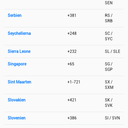
SEN
Serbien
+381
RS /
SRB
Seychellerna
+248
SC /
SYC
Sierra Leone
+232
SL / SLE
Singapore
+65
SG /
SGP
Sint Maarten
+1-721
SX /
SXM
Slovakien
+421
SK /
SVK
Slovenien
+386
SI / SVN