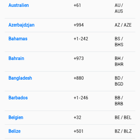
Australien
+61
AU /
AUS
Azerbajdzjan
+994
AZ / AZE
Bahamas
+1-242
BS /
BHS
Bahrain
+973
BH /
BHR
Bangladesh
+880
BD /
BGD
Barbados
+1-246
BB /
BRB
Belgien
+32
BE / BEL
Belize
+501
BZ / BLZ