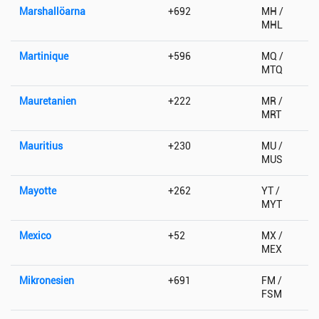
Marshallöarna
+692
MH /
MHL
Martinique
+596
MQ /
MTQ
Mauretanien
+222
MR /
MRT
Mauritius
+230
MU /
MUS
Mayotte
+262
YT /
MYT
Mexico
+52
MX /
MEX
Mikronesien
+691
FM /
FSM