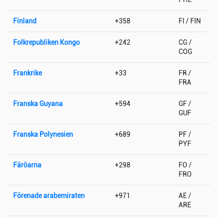
Finland
+358
FI / FIN
Folkrepubliken Kongo
+242
CG /
COG
Frankrike
+33
FR /
FRA
Franska Guyana
+594
GF /
GUF
Franska Polynesien
+689
PF /
PYF
Färöarna
+298
FO /
FRO
Förenade arabemiraten
+971
AE /
ARE