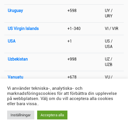
Uruguay
+598
UY /
URY
US Virgin Islands
+1-340
VI / VIR
USA
+1
US /
USA
Uzbekistan
+998
UZ /
UZB
Vanuatu
+678
VU /
VUT
Vi använder tekniska-, analytiska- och
marknadsföringscookies för att förbättra din upplevelse
Vatikanstaten
+379
VA / VAT
på webbplatsen. Välj om du vill acceptera alla cookies
eller bara vissa..
Venezuela
+58
VE /
VEN
Inställningar
Acceptera alla
Vietnam
+84
VN /