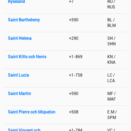
Ryssland
+7
RU /
RUS
Saint Barthelemy
+590
BL /
BLM
Saint Helena
+290
SH /
SHN
Saint Kitts och Nevis
+1-869
KN /
KNA
Saint Lucia
+1-758
LC /
LCA
Saint Martin
+590
MF /
MAF
Saint Pierre och Miquelon
+508
E.M /
SPM
Saint Vincent och
+1-784
VC /