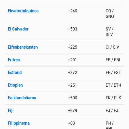
Ekvatorialguinea
+240
GQ /
GNQ
El Salvador
+503
SV /
SLV
Elfenbenskusten
+225
CI / CIV
Eritrea
+291
ER / ERI
Estland
+372
EE / EST
Etiopien
+251
ET / ETH
Falklandsöarna
+500
FK / FLK
Fiji
+679
FJ / FJI
Filippinerna
+63
PH /
PHL