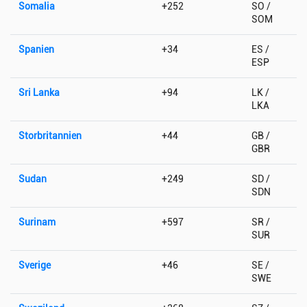
Somalia
+252
SO /
SOM
Spanien
+34
ES /
ESP
Sri Lanka
+94
LK /
LKA
Storbritannien
+44
GB /
GBR
Sudan
+249
SD /
SDN
Surinam
+597
SR /
SUR
Sverige
+46
SE /
SWE