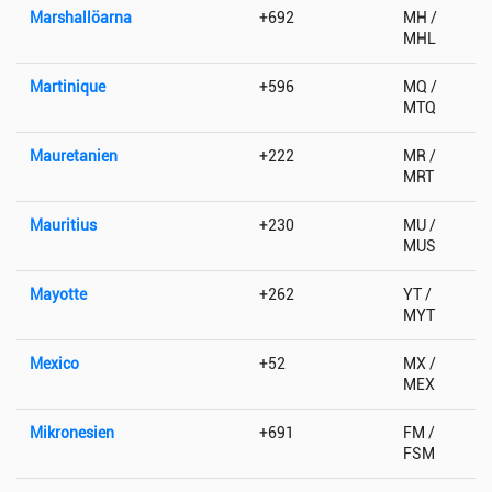
Marshallöarna
+692
MH /
MHL
Martinique
+596
MQ /
MTQ
Mauretanien
+222
MR /
MRT
Mauritius
+230
MU /
MUS
Mayotte
+262
YT /
MYT
Mexico
+52
MX /
MEX
Mikronesien
+691
FM /
FSM