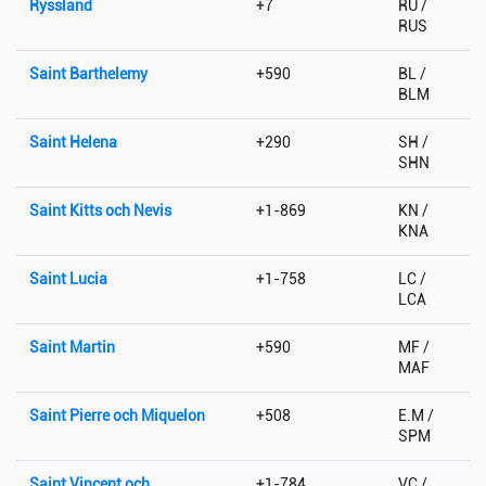
Ryssland
+7
RU /
RUS
Saint Barthelemy
+590
BL /
BLM
Saint Helena
+290
SH /
SHN
Saint Kitts och Nevis
+1-869
KN /
KNA
Saint Lucia
+1-758
LC /
LCA
Saint Martin
+590
MF /
MAF
Saint Pierre och Miquelon
+508
E.M /
SPM
Saint Vincent och
+1-784
VC /