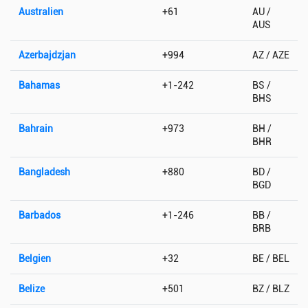
Australien
+61
AU /
AUS
Azerbajdzjan
+994
AZ / AZE
Bahamas
+1-242
BS /
BHS
Bahrain
+973
BH /
BHR
Bangladesh
+880
BD /
BGD
Barbados
+1-246
BB /
BRB
Belgien
+32
BE / BEL
Belize
+501
BZ / BLZ