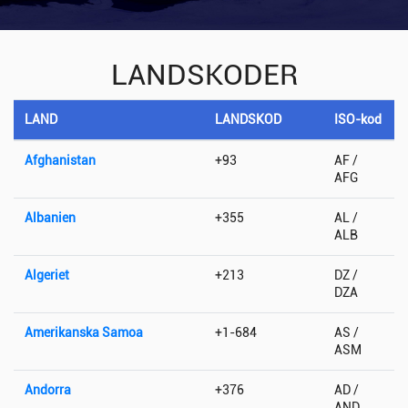
LANDSKODER
LAND
LANDSKOD
ISO-kod
Afghanistan
+93
AF /
AFG
Albanien
+355
AL /
ALB
Algeriet
+213
DZ /
DZA
Amerikanska Samoa
+1-684
AS /
ASM
Andorra
+376
AD /
AND