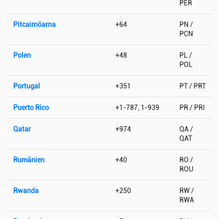
PER
Pitcairnöarna
+64
PN /
PCN
Polen
+48
PL /
POL
Portugal
+351
PT / PRT
Puerto Rico
+1-787, 1-939
PR / PRI
Qatar
+974
QA /
QAT
Rumänien
+40
RO /
ROU
Rwanda
+250
RW /
RWA