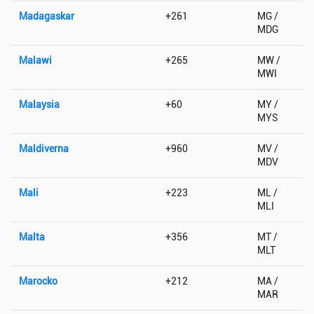
Madagaskar
+261
MG /
MDG
Malawi
+265
MW /
MWI
Malaysia
+60
MY /
MYS
Maldiverna
+960
MV /
MDV
Mali
+223
ML /
MLI
Malta
+356
MT /
MLT
Marocko
+212
MA /
MAR