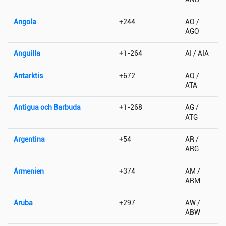
Angola
+244
AO /
AGO
Anguilla
+1-264
AI / AIA
Antarktis
+672
AQ /
ATA
Antigua och Barbuda
+1-268
AG /
ATG
Argentina
+54
AR /
ARG
Armenien
+374
AM /
ARM
Aruba
+297
AW /
ABW