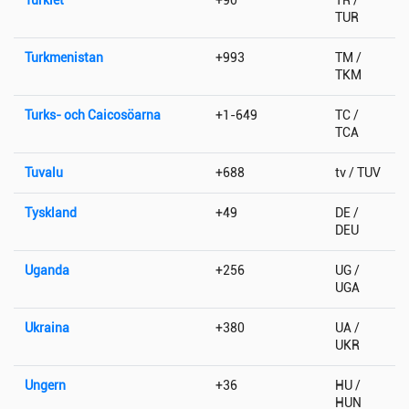
TUR
Turkmenistan
+993
TM /
TKM
Turks- och Caicosöarna
+1-649
TC /
TCA
Tuvalu
+688
tv / TUV
Tyskland
+49
DE /
DEU
Uganda
+256
UG /
UGA
Ukraina
+380
UA /
UKR
Ungern
+36
HU /
HUN