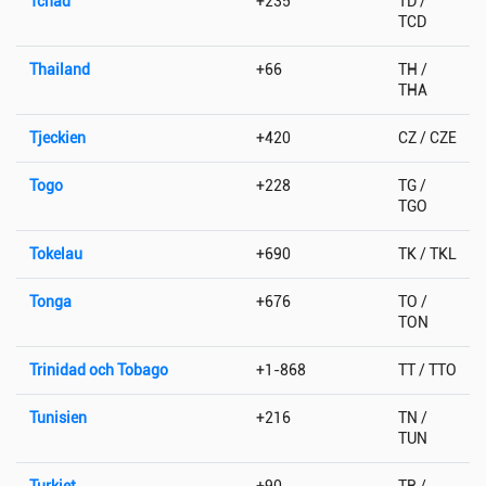
Tchad
+235
TD /
TCD
Thailand
+66
TH /
THA
Tjeckien
+420
CZ / CZE
Togo
+228
TG /
TGO
Tokelau
+690
TK / TKL
Tonga
+676
TO /
TON
Trinidad och Tobago
+1-868
TT / TTO
Tunisien
+216
TN /
TUN
Turkiet
+90
TR /