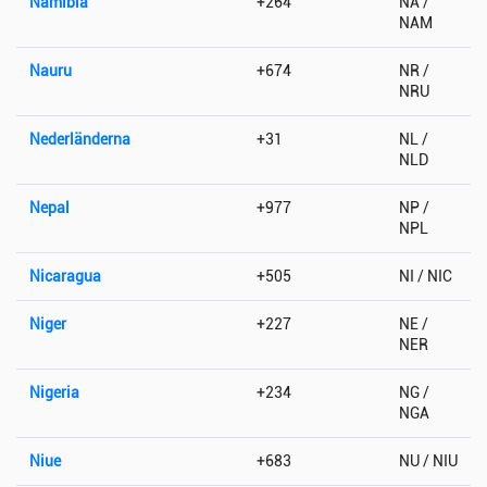
Namibia
+264
NA /
NAM
Nauru
+674
NR /
NRU
Nederländerna
+31
NL /
NLD
Nepal
+977
NP /
NPL
Nicaragua
+505
NI / NIC
Niger
+227
NE /
NER
Nigeria
+234
NG /
NGA
Niue
+683
NU / NIU