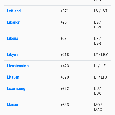
Lettland
+371
LV / LVA
Libanon
+961
LB /
LBN
Liberia
+231
LR /
LBR
Libyen
+218
LY / LBY
Liechtenstein
+423
LI / LIE
Litauen
+370
LT / LTU
Luxemburg
+352
LU /
LUX
Macau
+853
MO /
MAC