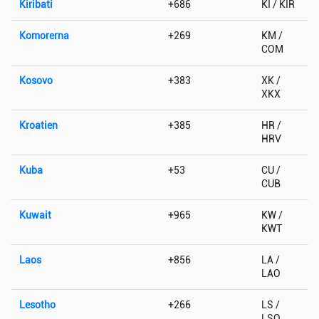
Kiribati
+686
KI / KIR
Komorerna
+269
KM /
COM
Kosovo
+383
XK /
XKX
Kroatien
+385
HR /
HRV
Kuba
+53
CU /
CUB
Kuwait
+965
KW /
KWT
Laos
+856
LA /
LAO
Lesotho
+266
LS /
LSO