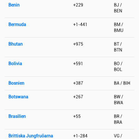
Benin
+229
BJ /
BEN
Bermuda
+1-441
BM /
BMU
Bhutan
+975
BT /
BTN
Bolivia
+591
BO /
BOL
Bosnien
+387
BA / BIH
Botswana
+267
BW /
BWA
Brasilien
+55
BR /
BRA
Brittiska Jungfruöarna
+1-284
VG /