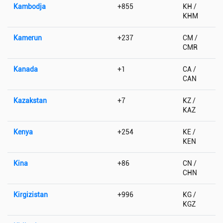
Kambodja
+855
KH /
KHM
Kamerun
+237
CM /
CMR
Kanada
+1
CA /
CAN
Kazakstan
+7
KZ /
KAZ
Kenya
+254
KE /
KEN
Kina
+86
CN /
CHN
Kirgizistan
+996
KG /
KGZ