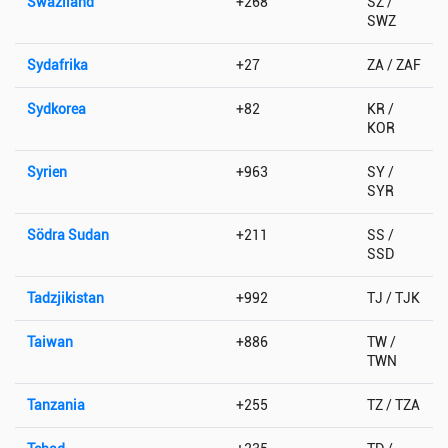
Swaziland
+268
SZ /
SWZ
Sydafrika
+27
ZA / ZAF
Sydkorea
+82
KR /
KOR
Syrien
+963
SY /
SYR
Södra Sudan
+211
SS /
SSD
Tadzjikistan
+992
TJ / TJK
Taiwan
+886
TW /
TWN
Tanzania
+255
TZ / TZA