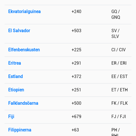
Ekvatorialguinea
+240
GQ /
GNQ
El Salvador
+503
SV /
SLV
Elfenbenskusten
+225
CI / CIV
Eritrea
+291
ER / ERI
Estland
+372
EE / EST
Etiopien
+251
ET / ETH
Falklandsöarna
+500
FK / FLK
Fiji
+679
FJ / FJI
Filippinerna
+63
PH /
PHL