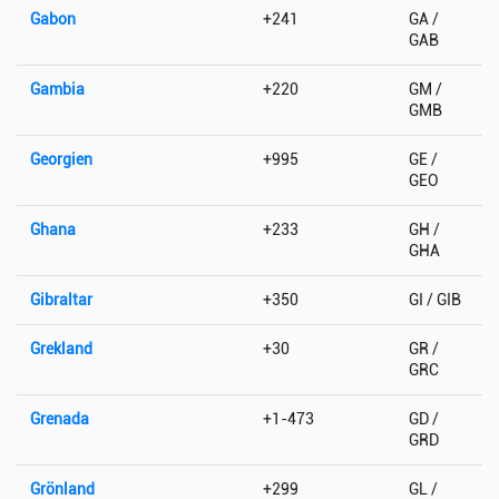
Gabon
+241
GA /
GAB
Gambia
+220
GM /
GMB
Georgien
+995
GE /
GEO
Ghana
+233
GH /
GHA
Gibraltar
+350
GI / GIB
Grekland
+30
GR /
GRC
Grenada
+1-473
GD /
GRD
Grönland
+299
GL /