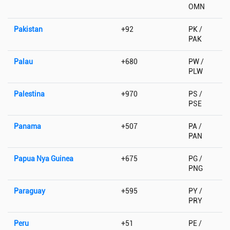
OMN
Pakistan
+92
PK /
PAK
Palau
+680
PW /
PLW
Palestina
+970
PS /
PSE
Panama
+507
PA /
PAN
Papua Nya Guinea
+675
PG /
PNG
Paraguay
+595
PY /
PRY
Peru
+51
PE /