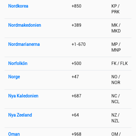
Nordkorea
+850
KP /
PRK
Nordmakedonien
+389
MK /
MKD
Nordmarianerna
+1-670
MP /
MNP
Norfolkön
+500
FK / FLK
Norge
+47
NO /
NOR
Nya Kaledonien
+687
NC /
NCL
Nya Zeeland
+64
NZ /
NZL
Oman
+968
OM /