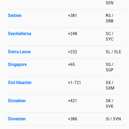
SEN
Serbien
+381
RS /
SRB
Seychellerna
+248
SC /
SYC
Sierra Leone
+232
SL / SLE
Singapore
+65
SG /
SGP
Sint Maarten
+1-721
SX /
SXM
Slovakien
+421
SK /
SVK
Slovenien
+386
SI / SVN