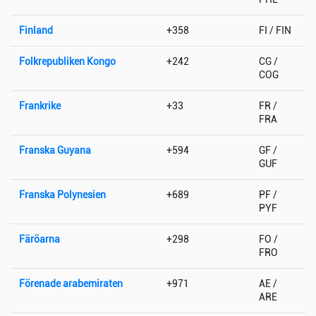
Finland
+358
FI / FIN
Folkrepubliken Kongo
+242
CG /
COG
Frankrike
+33
FR /
FRA
Franska Guyana
+594
GF /
GUF
Franska Polynesien
+689
PF /
PYF
Färöarna
+298
FO /
FRO
Förenade arabemiraten
+971
AE /
ARE