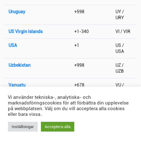
Uruguay
+598
UY /
URY
US Virgin Islands
+1-340
VI / VIR
USA
+1
US /
USA
Uzbekistan
+998
UZ /
UZB
Vanuatu
+678
VU /
VUT
Vi använder tekniska-, analytiska- och
marknadsföringscookies för att förbättra din upplevelse
Vatikanstaten
+379
VA / VAT
på webbplatsen. Välj om du vill acceptera alla cookies
eller bara vissa..
Venezuela
+58
VE /
VEN
Inställningar
Acceptera alla
Vietnam
+84
VN /