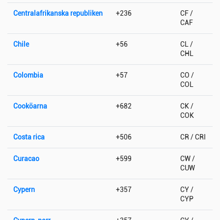
Centralafrikanska republiken
+236
CF /
CAF
Chile
+56
CL /
CHL
Colombia
+57
CO /
COL
Cooköarna
+682
CK /
COK
Costa rica
+506
CR / CRI
Curacao
+599
CW /
CUW
Cypern
+357
CY /
CYP