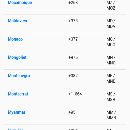
Moçambique
+258
MZ /
MOZ
Moldavien
+373
MD /
MDA
Monaco
+377
MC /
MCO
Mongoliet
+976
MN /
MNG
Montenegro
+382
ME /
MNE
Montserrat
+1-664
MS /
MSR
Myanmar
+95
MM /
MMR