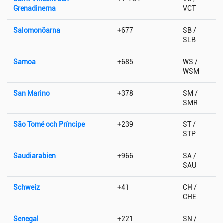
Grenadinerna
VCT
Salomonöarna
+677
SB /
SLB
Samoa
+685
WS /
WSM
San Marino
+378
SM /
SMR
São Tomé och Príncipe
+239
ST /
STP
Saudiarabien
+966
SA /
SAU
Schweiz
+41
CH /
CHE
Senegal
+221
SN /