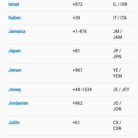
Israel
+972
IL / ISR
Italien
+39
IT / ITA
Jamaica
+1-876
JM /
JAM
Japan
+81
JP /
JPN
Jemen
+967
YE /
YEM
Jersey
+44-1534
JE / JEY
Jordanien
+962
JO /
JOR
Julön
+61
CX /
CXR