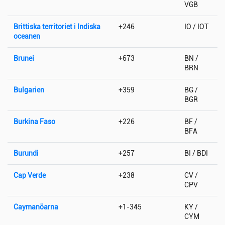
VGB
Brittiska territoriet i Indiska
+246
IO / IOT
oceanen
Brunei
+673
BN /
BRN
Bulgarien
+359
BG /
BGR
Burkina Faso
+226
BF /
BFA
Burundi
+257
BI / BDI
Cap Verde
+238
CV /
CPV
Caymanöarna
+1-345
KY /
CYM