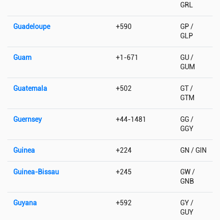
GRL
Guadeloupe
+590
GP /
GLP
Guam
+1-671
GU /
GUM
Guatemala
+502
GT /
GTM
Guernsey
+44-1481
GG /
GGY
Guinea
+224
GN / GIN
Guinea-Bissau
+245
GW /
GNB
Guyana
+592
GY /
GUY