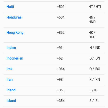
Haiti
+509
HT / HTI
Honduras
+504
HN /
HND
Hong Kong
+852
HK /
HKG
Indien
+91
IN / IND
Indonesien
+62
ID / IDN
Irak
+964
IQ / IRQ
Iran
+98
IR / IRN
Irland
+353
IE / IRL
Island
+354
IS / ISL