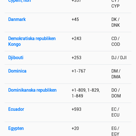
Cypern, norr
+357
CY /
CYP
Danmark
+45
DK /
DNK
Demokratiska republiken
+243
CD /
Kongo
COD
Djibouti
+253
DJ / DJI
Dominica
+1-767
DM /
DMA
Dominikanska republiken
+1-809, 1-829,
DO /
1-849
DOM
Ecuador
+593
EC /
ECU
Egypten
+20
EG /
EGY