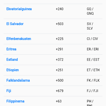
Ekvatorialguinea
+240
GQ /
GNQ
El Salvador
+503
SV /
SLV
Elfenbenskusten
+225
CI / CIV
Eritrea
+291
ER / ERI
Estland
+372
EE / EST
Etiopien
+251
ET / ETH
Falklandsöarna
+500
FK / FLK
Fiji
+679
FJ / FJI
Filippinerna
+63
PH /
PHL