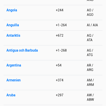
Angola
+244
AO /
AGO
Anguilla
+1-264
AI / AIA
Antarktis
+672
AQ /
ATA
Antigua och Barbuda
+1-268
AG /
ATG
Argentina
+54
AR /
ARG
Armenien
+374
AM /
ARM
Aruba
+297
AW /
ABW