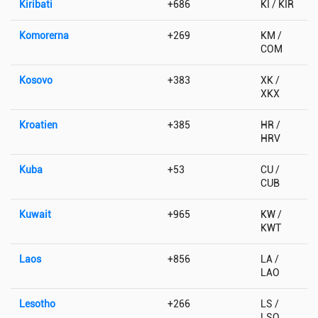
Kiribati
+686
KI / KIR
Komorerna
+269
KM /
COM
Kosovo
+383
XK /
XKX
Kroatien
+385
HR /
HRV
Kuba
+53
CU /
CUB
Kuwait
+965
KW /
KWT
Laos
+856
LA /
LAO
Lesotho
+266
LS /
LSO