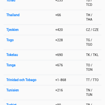
Tchad
+235
TD /
TCD
Thailand
+66
TH /
THA
Tjeckien
+420
CZ / CZE
Togo
+228
TG /
TGO
Tokelau
+690
TK / TKL
Tonga
+676
TO /
TON
Trinidad och Tobago
+1-868
TT / TTO
Tunisien
+216
TN /
TUN
Turkiet
+90
TR /