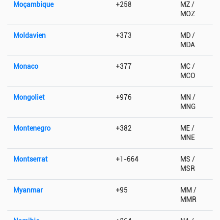
Moçambique
+258
MZ /
MOZ
Moldavien
+373
MD /
MDA
Monaco
+377
MC /
MCO
Mongoliet
+976
MN /
MNG
Montenegro
+382
ME /
MNE
Montserrat
+1-664
MS /
MSR
Myanmar
+95
MM /
MMR