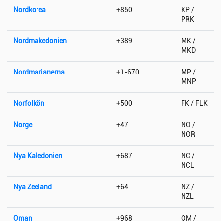
Nordkorea
+850
KP /
PRK
Nordmakedonien
+389
MK /
MKD
Nordmarianerna
+1-670
MP /
MNP
Norfolkön
+500
FK / FLK
Norge
+47
NO /
NOR
Nya Kaledonien
+687
NC /
NCL
Nya Zeeland
+64
NZ /
NZL
Oman
+968
OM /