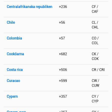
Centralafrikanska republiken
+236
CF /
CAF
Chile
+56
CL /
CHL
Colombia
+57
CO /
COL
Cooköarna
+682
CK /
COK
Costa rica
+506
CR / CRI
Curacao
+599
CW /
CUW
Cypern
+357
CY /
CYP