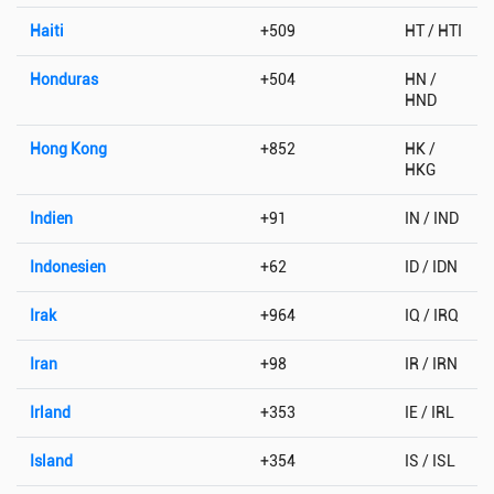
Haiti
+509
HT / HTI
Honduras
+504
HN /
HND
Hong Kong
+852
HK /
HKG
Indien
+91
IN / IND
Indonesien
+62
ID / IDN
Irak
+964
IQ / IRQ
Iran
+98
IR / IRN
Irland
+353
IE / IRL
Island
+354
IS / ISL