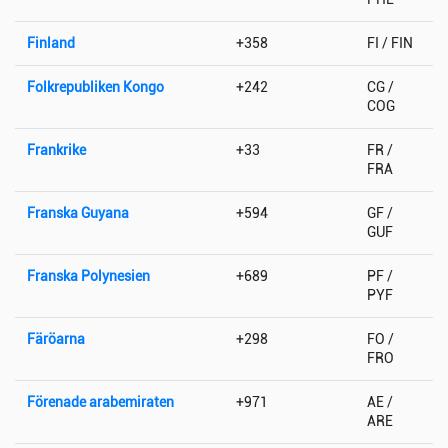
Finland
+358
FI / FIN
Folkrepubliken Kongo
+242
CG /
COG
Frankrike
+33
FR /
FRA
Franska Guyana
+594
GF /
GUF
Franska Polynesien
+689
PF /
PYF
Färöarna
+298
FO /
FRO
Förenade arabemiraten
+971
AE /
ARE