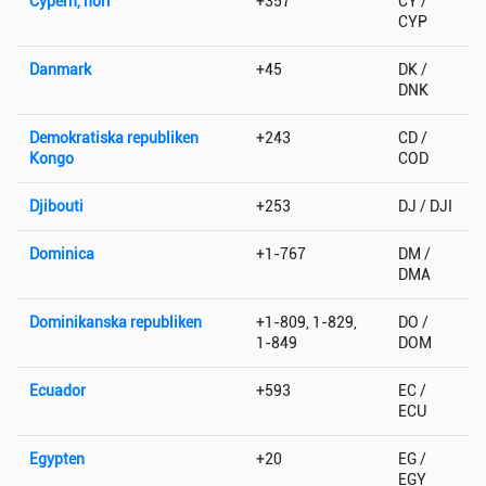
Cypern, norr
+357
CY /
CYP
Danmark
+45
DK /
DNK
Demokratiska republiken
+243
CD /
Kongo
COD
Djibouti
+253
DJ / DJI
Dominica
+1-767
DM /
DMA
Dominikanska republiken
+1-809, 1-829,
DO /
1-849
DOM
Ecuador
+593
EC /
ECU
Egypten
+20
EG /
EGY