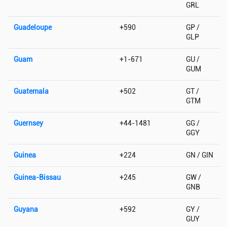
GRL
Guadeloupe
+590
GP /
GLP
Guam
+1-671
GU /
GUM
Guatemala
+502
GT /
GTM
Guernsey
+44-1481
GG /
GGY
Guinea
+224
GN / GIN
Guinea-Bissau
+245
GW /
GNB
Guyana
+592
GY /
GUY