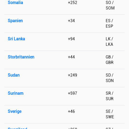
Somalia
+252
SO /
SOM
Spanien
+34
ES /
ESP
Sri Lanka
+94
LK /
LKA
Storbritannien
+44
GB /
GBR
Sudan
+249
SD /
SDN
Surinam
+597
SR /
SUR
Sverige
+46
SE /
SWE