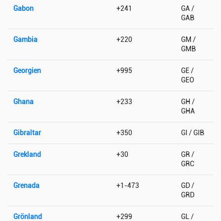
Gabon
+241
GA /
GAB
Gambia
+220
GM /
GMB
Georgien
+995
GE /
GEO
Ghana
+233
GH /
GHA
Gibraltar
+350
GI / GIB
Grekland
+30
GR /
GRC
Grenada
+1-473
GD /
GRD
Grönland
+299
GL /