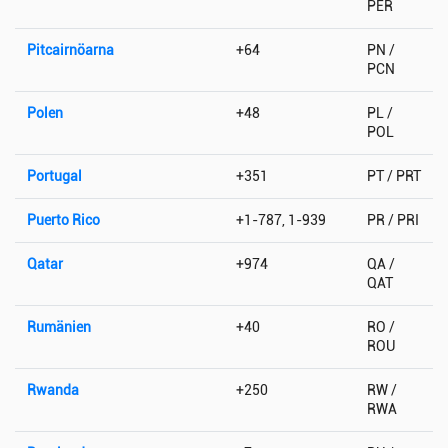
PER
Pitcairnöarna
+64
PN /
PCN
Polen
+48
PL /
POL
Portugal
+351
PT / PRT
Puerto Rico
+1-787, 1-939
PR / PRI
Qatar
+974
QA /
QAT
Rumänien
+40
RO /
ROU
Rwanda
+250
RW /
RWA