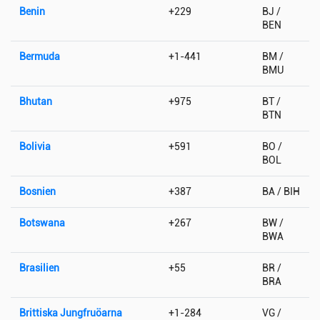
Benin
+229
BJ /
BEN
Bermuda
+1-441
BM /
BMU
Bhutan
+975
BT /
BTN
Bolivia
+591
BO /
BOL
Bosnien
+387
BA / BIH
Botswana
+267
BW /
BWA
Brasilien
+55
BR /
BRA
Brittiska Jungfruöarna
+1-284
VG /