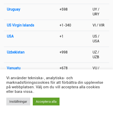
Uruguay
+598
UY /
URY
US Virgin Islands
+1-340
VI / VIR
USA
+1
US /
USA
Uzbekistan
+998
UZ /
UZB
Vanuatu
+678
VU /
VUT
Vi använder tekniska-, analytiska- och
marknadsföringscookies för att förbättra din upplevelse
Vatikanstaten
+379
VA / VAT
på webbplatsen. Välj om du vill acceptera alla cookies
eller bara vissa..
Venezuela
+58
VE /
VEN
Inställningar
Acceptera alla
Vietnam
+84
VN /