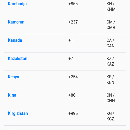
Kambodja
+855
KH /
KHM
Kamerun
+237
CM /
CMR
Kanada
+1
CA /
CAN
Kazakstan
+7
KZ /
KAZ
Kenya
+254
KE /
KEN
Kina
+86
CN /
CHN
Kirgizistan
+996
KG /
KGZ