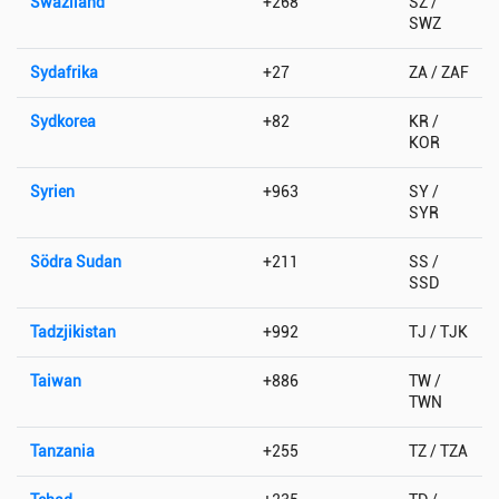
Swaziland
+268
SZ /
SWZ
Sydafrika
+27
ZA / ZAF
Sydkorea
+82
KR /
KOR
Syrien
+963
SY /
SYR
Södra Sudan
+211
SS /
SSD
Tadzjikistan
+992
TJ / TJK
Taiwan
+886
TW /
TWN
Tanzania
+255
TZ / TZA