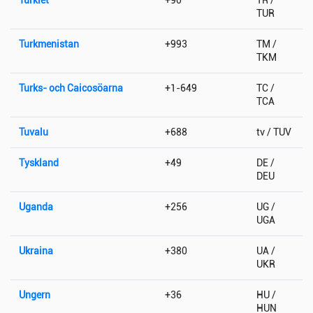
TUR
Turkmenistan
+993
TM /
TKM
Turks- och Caicosöarna
+1-649
TC /
TCA
Tuvalu
+688
tv / TUV
Tyskland
+49
DE /
DEU
Uganda
+256
UG /
UGA
Ukraina
+380
UA /
UKR
Ungern
+36
HU /
HUN