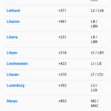
Lettland
+371
LV / LVA
Libanon
+961
LB /
LBN
Liberia
+231
LR /
LBR
Libyen
+218
LY / LBY
Liechtenstein
+423
LI / LIE
Litauen
+370
LT / LTU
Luxemburg
+352
LU /
LUX
Macau
+853
MO /
MAC