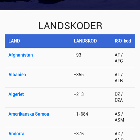
LANDSKODER
LAND
LANDSKOD
ISO-kod
Afghanistan
+93
AF /
AFG
Albanien
+355
AL /
ALB
Algeriet
+213
DZ /
DZA
Amerikanska Samoa
+1-684
AS /
ASM
Andorra
+376
AD /
AND