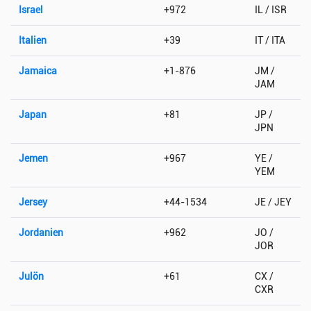
Israel
+972
IL / ISR
Italien
+39
IT / ITA
Jamaica
+1-876
JM /
JAM
Japan
+81
JP /
JPN
Jemen
+967
YE /
YEM
Jersey
+44-1534
JE / JEY
Jordanien
+962
JO /
JOR
Julön
+61
CX /
CXR