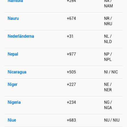
Namibia
+264
NA /
NAM
Nauru
+674
NR /
NRU
Nederländerna
+31
NL /
NLD
Nepal
+977
NP /
NPL
Nicaragua
+505
NI / NIC
Niger
+227
NE /
NER
Nigeria
+234
NG /
NGA
Niue
+683
NU / NIU