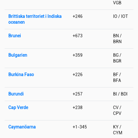
VGB
Brittiska territoriet i Indiska
+246
IO / IOT
oceanen
Brunei
+673
BN /
BRN
Bulgarien
+359
BG /
BGR
Burkina Faso
+226
BF /
BFA
Burundi
+257
BI / BDI
Cap Verde
+238
CV /
CPV
Caymanöarna
+1-345
KY /
CYM