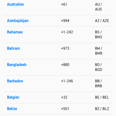
Australien
+61
AU /
AUS
Azerbajdzjan
+994
AZ / AZE
Bahamas
+1-242
BS /
BHS
Bahrain
+973
BH /
BHR
Bangladesh
+880
BD /
BGD
Barbados
+1-246
BB /
BRB
Belgien
+32
BE / BEL
Belize
+501
BZ / BLZ