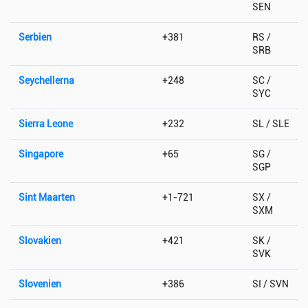
SEN
Serbien
+381
RS /
SRB
Seychellerna
+248
SC /
SYC
Sierra Leone
+232
SL / SLE
Singapore
+65
SG /
SGP
Sint Maarten
+1-721
SX /
SXM
Slovakien
+421
SK /
SVK
Slovenien
+386
SI / SVN