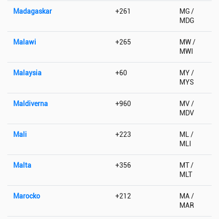
Madagaskar
+261
MG /
MDG
Malawi
+265
MW /
MWI
Malaysia
+60
MY /
MYS
Maldiverna
+960
MV /
MDV
Mali
+223
ML /
MLI
Malta
+356
MT /
MLT
Marocko
+212
MA /
MAR