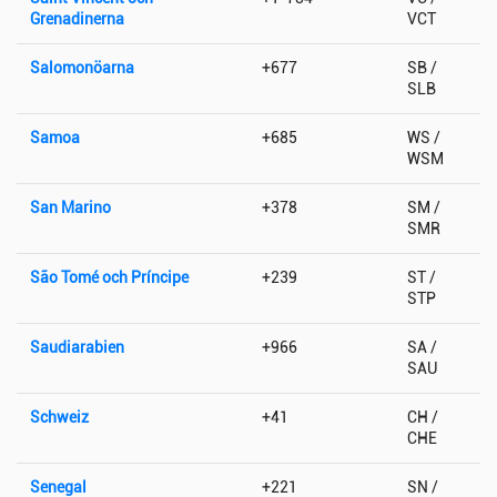
Grenadinerna
VCT
Salomonöarna
+677
SB /
SLB
Samoa
+685
WS /
WSM
San Marino
+378
SM /
SMR
São Tomé och Príncipe
+239
ST /
STP
Saudiarabien
+966
SA /
SAU
Schweiz
+41
CH /
CHE
Senegal
+221
SN /