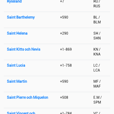
Ryssland
+7
RU /
RUS
Saint Barthelemy
+590
BL /
BLM
Saint Helena
+290
SH /
SHN
Saint Kitts och Nevis
+1-869
KN /
KNA
Saint Lucia
+1-758
LC /
LCA
Saint Martin
+590
MF /
MAF
Saint Pierre och Miquelon
+508
E.M /
SPM
Saint Vincent och
+1-784
VC /