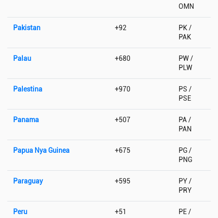
OMN
Pakistan
+92
PK /
PAK
Palau
+680
PW /
PLW
Palestina
+970
PS /
PSE
Panama
+507
PA /
PAN
Papua Nya Guinea
+675
PG /
PNG
Paraguay
+595
PY /
PRY
Peru
+51
PE /