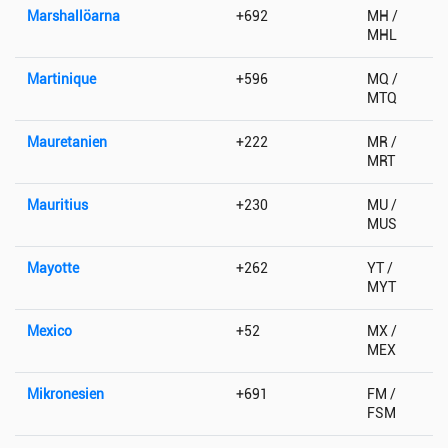
Marshallöarna
+692
MH /
MHL
Martinique
+596
MQ /
MTQ
Mauretanien
+222
MR /
MRT
Mauritius
+230
MU /
MUS
Mayotte
+262
YT /
MYT
Mexico
+52
MX /
MEX
Mikronesien
+691
FM /
FSM